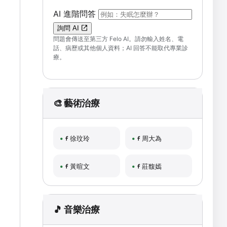
（可輸入自然語言問題；送出後會開啟 F
AI 進階問答
詢問 AI
問題會傳送至第三方 Felo AI。請勿輸入姓名、電
話、病歷或其他個人資料；AI 回答不能取代專業診
療。
🎨 藝術治療
徐玟玲
周大為
黃暄文
莊馥嫣
🎵 音樂治療