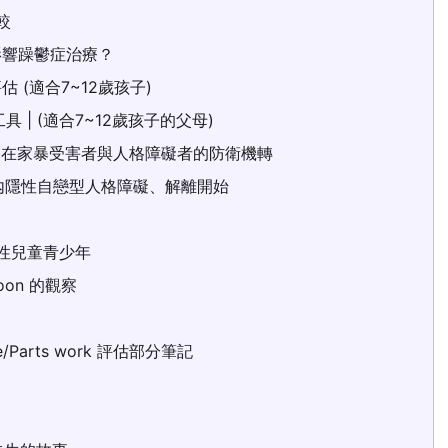
比較
影響躁鬱症治療？
(適合7~12歲孩子)
| (適合7~12歲孩子的父母)
常見在家暴受害者與人格障礙者的防衛機轉
|從辨認內隱性自戀型人格障礙、解離開始
擊性兒童青少年
oon 的觀察
/Parts work 評估部分筆記