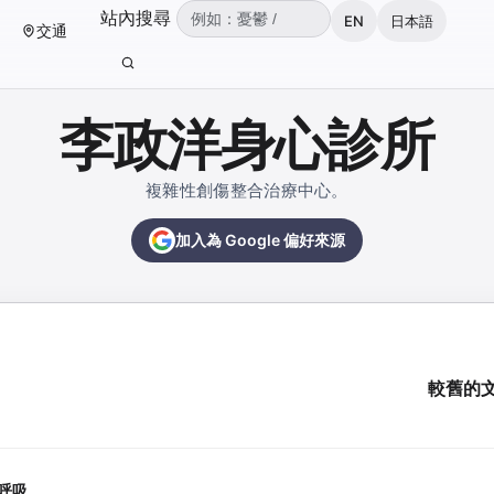
（可輸入：憂鬱、焦慮、失眠、ADHD、雙
站內搜尋
EN
日本語
交通
輸入關鍵字後按 Enter 或點擊搜尋按鈕。
李政洋身心診所
複雜性創傷整合治療中心。
加入為 Google 偏好來源
較舊的
呼吸