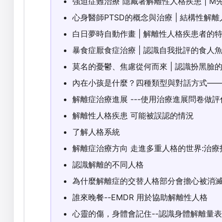
強迫症難治療 隱藏著解離性人格疾患 | M
心身醫師PTSD的概念與治療 | 結構性解離人
白日夢時自動作畫 | 解離性人格疾患者的
暴食症厭食症治療 | 認識自我批評的食人
莫名的憂鬱、焦慮從何而來 | 認識扮黑臉
內在小孩是什麼？四種類型與對話方式—
解離症治療進展 ---使用治療進展問卷做評
解離性人格疾患 可能被誤認的情況
了解人格系統
解離症治療方向 走進多重人格的世界:治療
認識解離的不同人格
為什麼解離症的交替人格部分會擔心被消滅
誰來晚餐--EMDR 用於協助解離性人格
心靈的傷，身體會記住--認識身體解離量