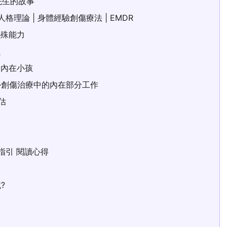
先生的故事
格理論 | 身體經驗創傷療法 | EMDR
特殊能力
魚
的內在小孩
—創傷治療中的內在部分工作
估
指引 閱讀心得
?
表