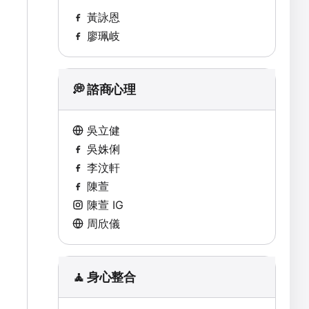
黃詠恩
廖珮岐
💭 諮商心理
吳立健
吳姝俐
李汶軒
陳萱
陳萱 IG
周欣儀
🧘 身心整合