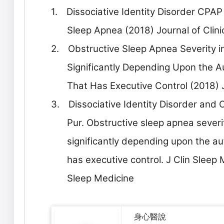
1.
Dissociative Identity Disorder CP
Sleep Apnea (2018) Journal of Clini
2.
Obstructive Sleep Apnea Severity in
Significantly Depending Upon the Au
That Has Executive Control (2018) J
3.
Dissociative Identity Disorder an
Pur. Obstructive sleep apnea severit
significantly depending upon the au
has executive control. J Clin Sleep 
Sleep Medicine