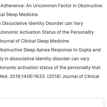
AP Adherence: An Uncommon Factor in Obstructive
cal Sleep Medicine
 Dissociative Identity Disorder can Vary
tonomic Activation Status of the Personality
ournal of Clinical Sleep Medicine
d Obstructive Sleep Apnea Response to Gupta and
y in dissociative identity disorder can vary
tonomic activation status of the personality that
Med. 2018;14(9):1633. (2018) Journal of Clinical