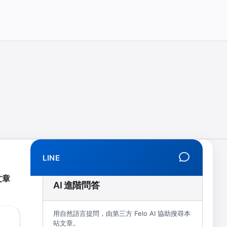
相、拒學、創傷、解離、EMDR、TMS、NIRS、預約）
LINE
文章
AI 進階問答
用自然語言提問，由第三方 Felo AI 協助搜尋本
站文章。