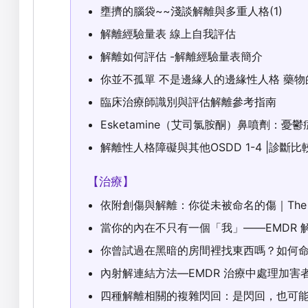
壅擠的腦袋~~淺談解離與多重人格(1)
解離經驗量表 線上自我評估
解離如何評估 -解離經驗量表簡介
你並不孤單 不是邊緣人的邊緣性人格 藥物
臨床治療師識別與評估解離參考指南
Esketamine（艾司氯胺酮）鼻噴劑：
解離性人格障礙與其他OSDD 1-4 |診斷比
【治療】
依附創傷與解離：你從未被命名的傷｜The role 
當你的內在不只有一個「我」——EMDR 解離治療與
你曾試過在黑暗的房間裡找東西嗎？如何
內射解連結方法—EMDR 治療中處理加害
四種解離相關的複雜閃回：是閃回，也可能不只是