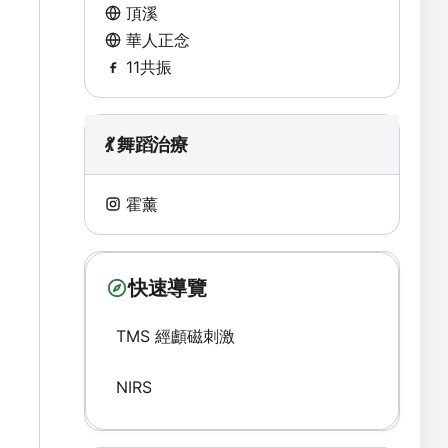
頂溪
華人正念
11共振
💃 舞蹈治療
霍薰
快速導覽
TMS 經顱磁刺激
NIRS