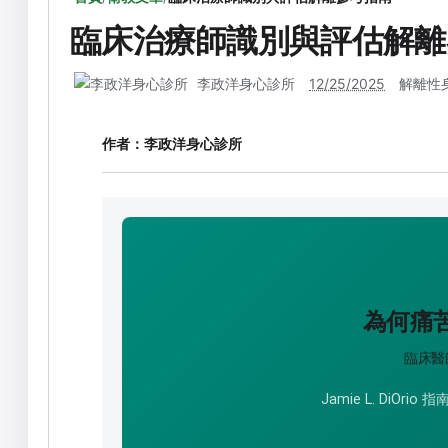
臨床治療師識別與評估解離
李政洋身心診所
12/25/2025
解離性
作者：
李政洋身心診所
為何痛
臨床醫
Jamie L. DiOrio 