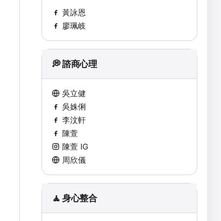
黃詠恩
廖珮岐
💭 諮商心理
吳立健
吳姝俐
李汶軒
陳萱
陳萱 IG
周欣儀
🧘 身心整合