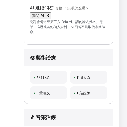
（可輸入自然語言問題；送出後會開啟 F
AI 進階問答
詢問 AI
問題會傳送至第三方 Felo AI。請勿輸入姓名、電
話、病歷或其他個人資料；AI 回答不能取代專業診
療。
🎨 藝術治療
徐玟玲
周大為
黃暄文
莊馥嫣
🎵 音樂治療