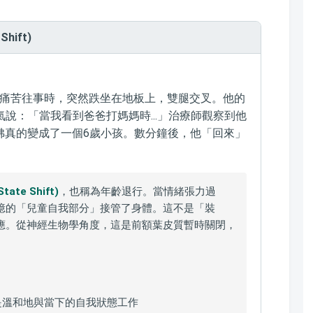
hift)
談到痛苦往事時，突然跌坐在地板上，雙腿交叉。他的
氣說：「當我看到爸爸打媽媽時...」治療師觀察到他
彿真的變成了一個6歲小孩。數分鐘後，他「回來」
。
ate Shift)
，也稱為年齡退行。當情緒張力過
憶的「兒童自我部分」接管了身體。這不是「裝
應。從神經生物學角度，這是前額葉皮質暫時關閉，
是溫和地與當下的自我狀態工作