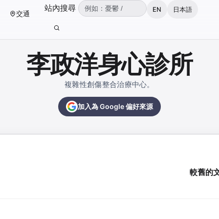
（可輸入：憂鬱、焦慮、失眠、ADHD、雙
站內搜尋
EN
日本語
交通
輸入關鍵字後按 Enter 或點擊搜尋按鈕。
李政洋身心診所
複雜性創傷整合治療中心。
加入為 Google 偏好來源
較舊的