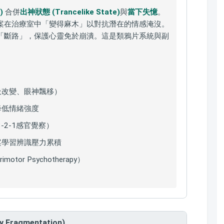
)
合併
出神狀態 (Trancelike State)
與
當下失憶
。
種現象為個案在治療室中「變得麻木」以對抗潛在的情感淹沒。
「斷路」，保護心靈免於崩潰。這是類鴉片系統與副
吸改變、眼神飄移）
降低情緒強度
-3-2-1感官覺察）
案學習辨識壓力累積
tor Psychotherapy）
Fragmentation)