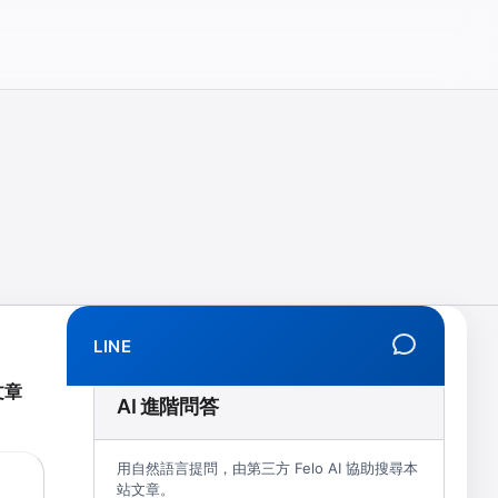
相、拒學、創傷、解離、EMDR、TMS、NIRS、預約）
LINE
文章
AI 進階問答
用自然語言提問，由第三方 Felo AI 協助搜尋本
站文章。