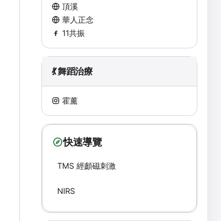
頂溪
華人正念
11共振
💃 舞蹈治療
霍薰
快速導覽
TMS 經顱磁刺激
NIRS