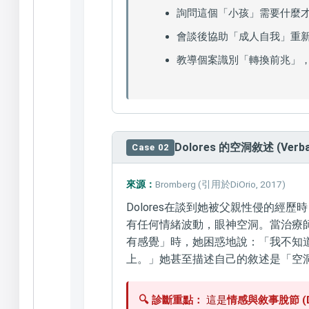
詢問這個「小孩」需要什麼
會談後協助「成人自我」重
教導個案識別「轉換前兆」，發展
Dolores 的空洞敘述 (Verbal-
Case 02
來源：
Bromberg (引用於DiOrio, 2017)
Dolores在談到她被父親性侵的經
有任何情緒波動，眼神空洞。當治療
有感覺」時，她困惑地說：「我不知道
上。」她甚至描述自己的敘述是「空
🔍 診斷重點：
這是
情感與敘事脫節 (Disc