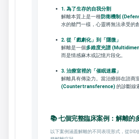
1. 為了生存的自我分割
解離本質上是一種
防衛機制 (Defens
水的艙門一樣，心靈將無法承受的
2. 從「戲劇化」到「隱微」
解離是一個
多維度光譜 (Multidimens
而是情感麻木或記憶片段化。
3. 治療室裡的「催眠迷霧」
解離具有傳染力。當治療師在諮商
(Countertransference)
的診斷線
📚 七個完整臨床案例：解離的
以下案例涵蓋解離的不同表現形式，從DI