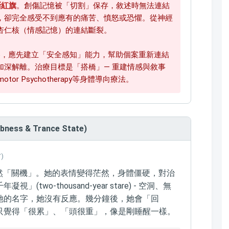
斷紅旗
。創傷記憶被「切割」保存，敘述時無法連結
，卻完全感受不到應有的痛苦、憤怒或恐懼。從神經
杏仁核（情感記憶）的連結斷裂。
，應先建立「安全感知」能力，幫助個案重新連結
加深解離。治療目標是「搭橋」— 重建情感與敘事
tor Psychotherapy等身體導向療法。
ss & Trance State)
7)
突然「關機」。她的表情變得茫然，身體僵硬，對治
wo-thousand-year stare) - 空洞、無
她的名字，她沒有反應。幾分鐘後，她會「回
只覺得「很累」、「頭很重」，像是剛睡醒一樣。