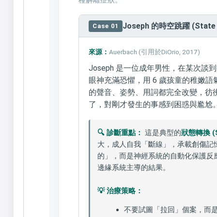
種解離症狀。
Joseph 的時空跳躍 (State S
Case 01
來源：
Auerbach (引用於DiOrio, 2017)
Joseph 是一位成年男性，在某次
眼神充滿恐懼，用 6 歲孩童的稚嫩語
的聲音、姿勢、用詞都完全改變，彷
了，對剛才發生的事感到困惑與尷尬
🔍 診斷重點：
這是典型的
狀態轉換 (St
大，成人自我「斷線」，承載創傷記
的」，而是神經系統的自動化保護反
邊緣系統主導的結果。
💡 治療策略：
不要試圖「拉回」個案，而