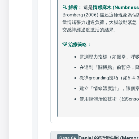
🔍 解析：
這是
情感麻木 (Numbness
Bromberg (2006) 描述這
當情緒張力超過負荷，大腦啟動緊急
交感神經過度激活的結果。
💡 治療策略：
監測壓力指標（如握拳、呼
在達到「關機點」前暫停，
教導grounding技巧（如5-4
建立「情緒溫度計」，讓個
使用軀體治療技術（如Sensorimo
Daniel 的記憶快照 (Memory 
Case 04