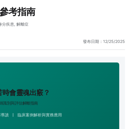
參考指南
身分疾患
,
解離症
發布日期：12/25/2025
苦時會靈魂出竅？
師識別與評估解離指南
指南導讀
|
臨床案例解析與實務應用