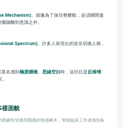
e Mechanism)
。就像為了保住整艘船，必須關閉進
創傷隔離到意識之外。
ional Spectrum)
。許多人表現出的並非切換人格，
室莫名感到
極度睏倦、思緒空白
時，這往往是
反移情
索。
多樣面貌
D的戲劇性切換到隱微的情感麻木，幫助臨床工作者識別各