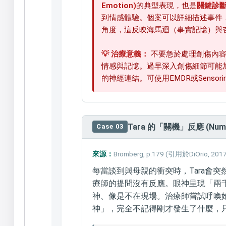
Emotion)
的典型表現，也是
關鍵診
到情感體驗。個案可以詳細描述事件
角度，這反映海馬迴（事實記憶）與
💡 治療意義：
不要急於處理創傷內容
情感與記憶。過早深入創傷細節可能
的神經連結。可使用EMDR或Sensorimo
Tara 的「關機」反應 (Numbne
Case 03
來源：
Bromberg, p.179 (引用於DiOrio, 201
每當談到與母親的衝突時，Tara會
療師的提問沒有反應。眼神呈現「兩千年凝視」(t
神、像是不在現場。治療師嘗試呼喚
神」，完全不記得剛才發生了什麼，