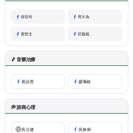
徐玟玲
周大為
黃暄文
莊馥嫣
🎵 音樂治療
黃詠恩
廖珮岐
💭 諮商心理
吳立健
吳姝俐