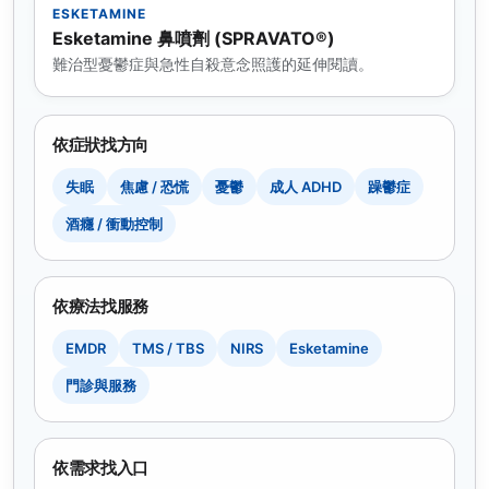
ESKETAMINE
Esketamine 鼻噴劑 (SPRAVATO®)
難治型憂鬱症與急性自殺意念照護的延伸閱讀。
依症狀找方向
失眠
焦慮 / 恐慌
憂鬱
成人 ADHD
躁鬱症
酒癮 / 衝動控制
依療法找服務
EMDR
TMS / TBS
NIRS
Esketamine
門診與服務
依需求找入口