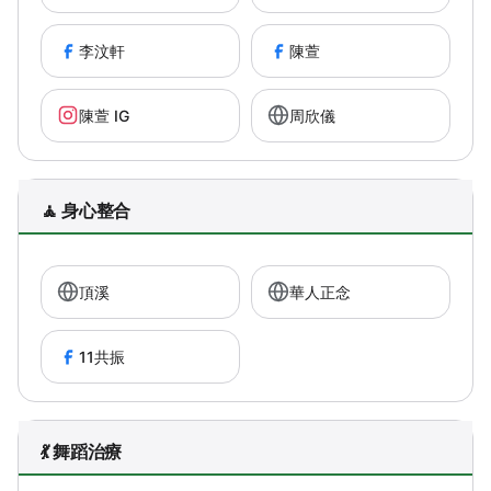
李汶軒
陳萱
陳萱 IG
周欣儀
🧘 身心整合
頂溪
華人正念
11共振
💃 舞蹈治療