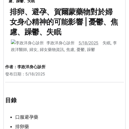
慮、躁鬱、失眠
排卵、避孕、賀爾蒙藥物對於婦
女身心精神的可能影響 | 憂鬱、焦
慮、躁鬱、失眠
李政洋身心診所
5/18/2025
失眠
,
李
政洋醫師
,
婦女
,
婦女藥物資訊
,
焦慮
,
憂鬱
,
躁鬱
作者：
李政洋身心診所
發布日期：5/18/2025
目錄
口服避孕藥
排卵藥