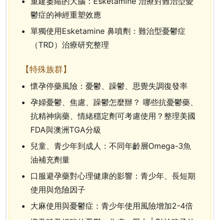
重建萎縮的大腦：Esketamine 治療對難治型憂
鬱症的神經重塑效應
單獨使用Esketamine 鼻噴劑：難治型憂鬱症
（TRD）治療研究整理
【特殊族群】
懷孕停藥風險：憂鬱、躁鬱、思覺失調復發率
孕婦憂鬱、焦慮、躁鬱怎麼辦？ 哪些抗憂鬱藥、
抗精神病藥、情緒穩定劑可考慮使用？整理美國
FDA與澳洲TGA分級
兒童、青少年到成人：不同年齡層Omega-3魚
油補充劑量
口服避孕藥對心理健康的影響：青少年、長短期
使用與危險因子
大麻使用與憂鬱症：青少年使用風險增加2-4倍