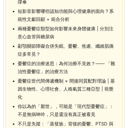
撐傘
短影音影響哪些認知功能與心理健康的面向？系
統性文獻回顧 + 統合分析
兩種憂鬱症類型如何影響未來身體健康 | 分別注
意心血管與糖尿病
顳顎關節障礙合併失眠、憂鬱、焦慮、纖維肌痛
症多常見？
憂鬱症的治療迷思：為何治療不見效？—— 「難
治性憂鬱症」的治療方法
憂鬱症世代間傳遞機制 × 間接同質配對理論 | 基
因生物性、心理社會、人格氣質三種亞型 | 視覺
化
你以為的「厭世」，可能是「現代型憂鬱症」：
不是無病呻吟，只是還沒有真正被看見
不只是失蹤：「蒸發族」背後的憂鬱、PTSD 與