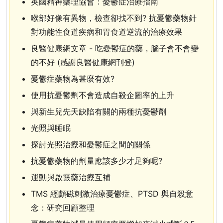
英國精神藥理協會：憂鬱症治療指南
喉部好像有異物，檢查卻找不到? 抗憂鬱藥物針
對功能性食道疾病和胃食道逆流的治療效果
良醫健康網文章 - 吃憂鬱症的藥，腦子會不會變
的不好 (感謝良醫健康網刊登)
憂鬱症藥物為甚麼有效?
使用抗憂鬱劑不會造成自殺企圖率的上升
與新生兒先天缺陷有關的兩種抗憂鬱劑
光照與睡眠
探討光照治療和憂鬱症之間的關係
抗憂鬱藥物的劑量應該多少才足夠呢?
運動與啟靈藥治療互補
TMS 經顱磁刺激治療憂鬱症、PTSD 與自殺意
念：研究回顧整理