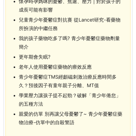
懷孕時孕媽咪的憂鬱、焦慮、壓力 | 對於孩子的
成長可能有影響
兒童青少年憂鬱症對抗賽 從Lancet研究-看藥物
所扮演的中繼任務
我的孩子藥物吃多了嗎? 青少年憂鬱症藥物劑量
簡介
更年期會失眠?
老年人使用憂鬱症藥物的療效反應
青少年憂鬱症TMS經顱磁刺激治療反應時間多
久？預後因子有童年親子分離、MT值
學業壓力讓孩子提不起勁？破解「青少年倦怠」
的五種方法
親愛的仿單 別再讓父母憂鬱了~ 青少年憂鬱症藥
物治療-仿單中的自殺警語