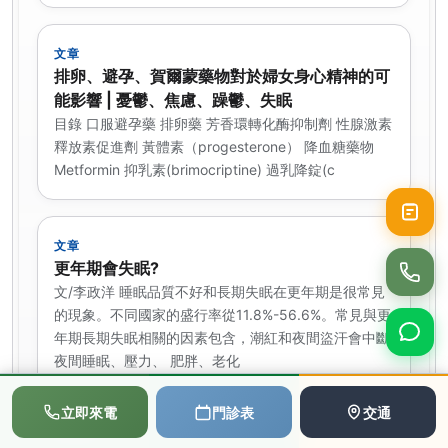
文章
排卵、避孕、賀爾蒙藥物對於婦女身心精神的可
能影響 | 憂鬱、焦慮、躁鬱、失眠
目錄 口服避孕藥 排卵藥 芳香環轉化酶抑制劑 性腺激素
釋放素促進劑 黃體素（progesterone） 降血糖藥物
Metformin 抑乳素(brimocriptine) 過乳降錠(c
文章
更年期會失眠?
文/李政洋 睡眠品質不好和長期失眠在更年期是很常見
的現象。不同國家的盛行率從11.8%-56.6%。常見與更
年期長期失眠相關的因素包含，潮紅和夜間盜汗會中斷
夜間睡眠、壓力、 肥胖、老化
📞
💬
📅
立即來電
門診表
交通
撥打電話
LINE
預約
文章