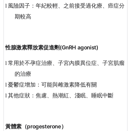
風險因子：年紀較輕、之前接受過化療、癌症分
l
期較高
性腺激素釋放素促進劑
(GnRH agonist)
常用於不孕症治療、子宮內膜異位症、子宮肌瘤
l
的治療
憂鬱症增加：可能與雌激素降低有關
l
其他症狀：焦慮、熱潮紅、淺眠、睡眠中斷
l
黃體素（
progesterone
）