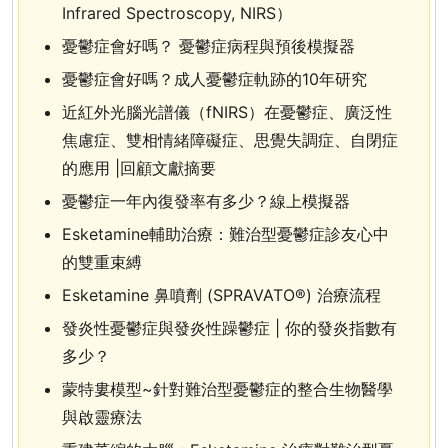
Infrared Spectroscopy, NIRS）
憂鬱症會好嗎？ 憂鬱症病程與預後模擬器
憂鬱症會好嗎？成人憂鬱症軌跡的10年研究
近紅外光腦光譜儀（fNIRS）在憂鬱症、廣泛性
焦慮症、雙相情緒障礙症、思覺失調症、自閉症
的應用 |回顧文獻摘要
憂鬱症一年內復發率有多少？線上模擬器
Esketamine輔助治療：難治型憂鬱症診友心中
的雙重束縛
Esketamine 鼻噴劑 (SPRAVATO®) 治療流程
發炎性憂鬱症與發炎性躁鬱症 | 你的發炎指數有
多少？
蒙特婁模型~針對難治型憂鬱症的整合生物醫學
與啟靈療法