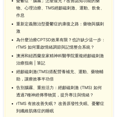
憂鬱症「腦霧」怎麼復元？改善認知功能的藥
物、心理治療、TMS經顱磁刺激、運動、飲食、
作息
重新定義難治型憂鬱症的康復之路：藥物與腦刺
激
為什麼治療CPTSD效果有限？也許缺少這一步：
rTMS 如何重啟情緒調節與記憶整合系統？
澳洲和紐西蘭皇家精神科醫學院重複經顱磁刺激
治療指南 | 筆記
經顱磁刺激(TMS)搭配營養補充、運動、藥物輔
助，讓療效事半功倍
告別腦霧、重拾活力：經顱磁刺激 (TMS) 如何
透過7種神經傳導物質，提升專注與情緒？
rTMS 有效改善失眠？ 改善原發性失眠、憂鬱症
到纖維肌痛症的睡眠