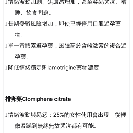
情緒波動加劇、焦慮感增加，甚至容易哭泣、嗜
l
睡、飲食問題。
長期憂鬱風險增加，即使已經停用口服避孕藥
l
物。
單一黃體素避孕藥，風險高於含雌激素的複合避
l
孕藥。
降低情緒穩定劑
lamotrigine
藥物濃度
l
排卵藥
Clomiphene citrate
情緒波動與易怒：
25%
的女性使用會出現。從輕
l
微暴躁到無緣無故哭泣都有可能。