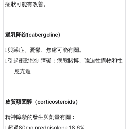
症狀可能有改善。
過乳降錠
(cabergoline)
與躁症、憂鬱、焦慮可能有關。
l
引起衝動控制障礙：病態賭博、強迫性購物和性
l
慾亢進
皮質類固醇
（
corticosteroids
）
精神障礙的發生與劑量有關：
超過
80mg prednisolone 18.6%
l