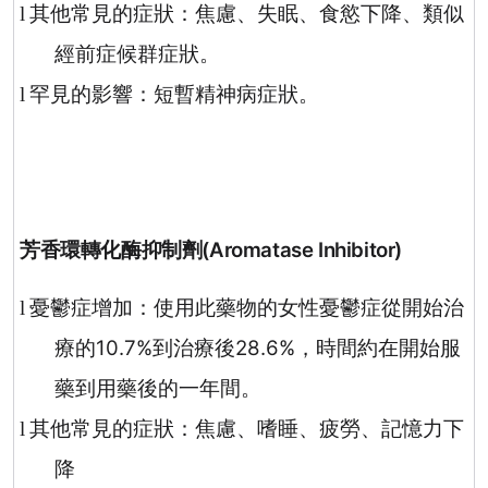
其他常見的症狀：焦慮、失眠、食慾下降、類似
l
經前症候群症狀。
罕見的影響：短暫精神病症狀。
l
芳香環轉化酶抑制劑
(Aromatase Inhibitor)
憂鬱症增加：使用此藥物的女性憂鬱症從開始治
l
療的
10.7%
到治療後
28.6%
，時間約在開始服
藥到用藥後的一年間。
其他常見的症狀：焦慮、嗜睡、疲勞、記憶力下
l
降