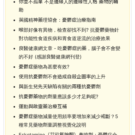
你並不孤單 不是邊緣人的邊緣性人格 藥物的輔
助
英國精神藥理協會：憂鬱症治療指南
喉部好像有異物，檢查卻找不到? 抗憂鬱藥物針
對功能性食道疾病和胃食道逆流的治療效果
良醫健康網文章 - 吃憂鬱症的藥，腦子會不會變
的不好 (感謝良醫健康網刊登)
憂鬱症藥物為甚麼有效?
使用抗憂鬱劑不會造成自殺企圖率的上升
與新生兒先天缺陷有關的兩種抗憂鬱劑
抗憂鬱藥物的劑量應該多少才足夠呢?
運動與啟靈藥治療互補
憂鬱症藥物減量使用頻率要增加來減少戒斷？5
種常見藥物劑量調整視覺化說明
Esketamine（艾司氯胺酮）鼻噴劑：憂鬱症合