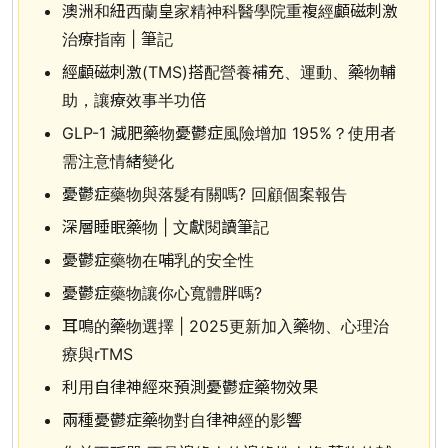
澳洲和紐西蘭皇家精神科醫學院重複經顱磁刺激
治療指南 | 筆記
經顱磁刺激(TMS)搭配營養補充、運動、藥物輔
助，讓療效事半功倍
GLP-1 減肥藥物憂鬱症風險增加 195%？使用者
需注意情緒變化
憂鬱症藥物與落髮有關嗎? 回顧個案報告
深層睡眠藥物 | 文獻閱讀筆記
憂鬱症藥物在哺乳的安全性
憂鬱症藥物讓你心寬體胖嗎?
耳鳴的藥物選擇 | 2025更新加入藥物、心理治
療與rTMS
利用自律神經來預測憂鬱症藥物效果
兩種憂鬱症藥物對自律神經的影響