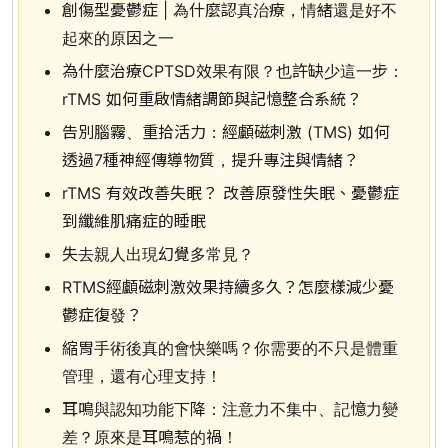
創傷型憂鬱症 | 為什麼認真治療，情緒還是好不
起來的原因之一
為什麼治療CPTSD效果有限？也許缺少這一步：
rTMS 如何重啟情緒調節與記憶整合系統？
告別腦霧、重拾活力：經顱磁刺激 (TMS) 如何
透過7種神經傳導物質，提升專注與情緒？
rTMS 有效改善失眠？ 改善原發性失眠、憂鬱症
到纖維肌痛症的睡眠
失去親人出現幻覺多常見？
RTMS經顱磁刺激效果持續多久？怎麼樣減少憂
鬱症復發？
縮胃手術後真的會快樂嗎？你需要的不只是體重
管理，還有心理支持！
耳鳴與認知功能下降：注意力不集中、記憶力變
差？原來是耳鳴惹的禍！