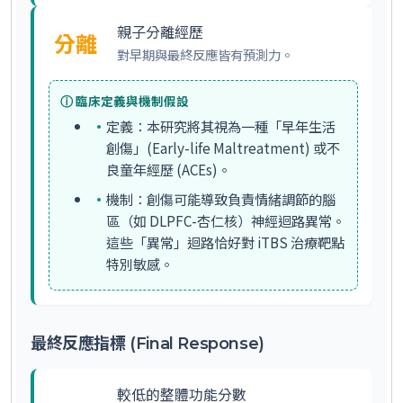
親子分離經歷
分離
對早期與最終反應皆有預測力。
臨床定義與機制假設
ⓘ
定義：
本研究將其視為一種「早年生活
創傷」(Early-life Maltreatment) 或不
良童年經歷 (ACEs)。
機制：
創傷可能導致負責情緒調節的腦
區（如 DLPFC-杏仁核）神經迴路異常。
這些「異常」迴路恰好對 iTBS 治療靶點
特別敏感。
最終反應指標 (Final Response)
較低的整體功能分數