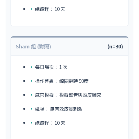
總療程：
10 天
Sham 組 (對照)
(n=30)
每日場次：
1 次
操作差異：
線圈翻轉 90度
感官模擬：
模擬聲音與頭皮觸感
磁場：
無有效皮質刺激
總療程：
10 天