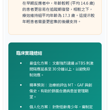
在早期反應者中，
年齡較輕 (平均 14.6 歲)
的患者更容易在追蹤期復發，相較之下，
療效維持組平均年齡為 17.3 歲。這提示較
年輕患者需要更密集的後續支持。
臨床實踐總結
最佳化方案：
文獻強烈建議 aiTBS 刺激
間隔應延長至
30 分鐘以上
，以避免抑
制效應。
精準預測：
治療前評估 MT、GAF 與創
傷史，有助於篩選合適病患並管理期
望。
個人化方案：
針對低齡青少年，需制定