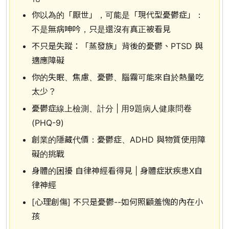
你以為的「厭世」，可能是「現代型憂鬱症」：
不是無病呻吟，只是還沒有真正被看見
不只是失蹤：「蒸發族」背後的憂鬱、PTSD 與
適應障礙
你的失眠、焦慮、憂鬱、腦霧可能來自於熱量吃
太少？
憂鬱症線上檢測、計分 | 用9題病人健康問卷
(PHQ-9)
創業的隱藏代價：憂鬱症、ADHD 與物質使用障
礙的挑戰
身體的困擾 自律神經看得見 | 身體症狀疾患X自
律神經
[心理創傷] 不只是憂鬱--如何照顧羞愧的內在小
孩