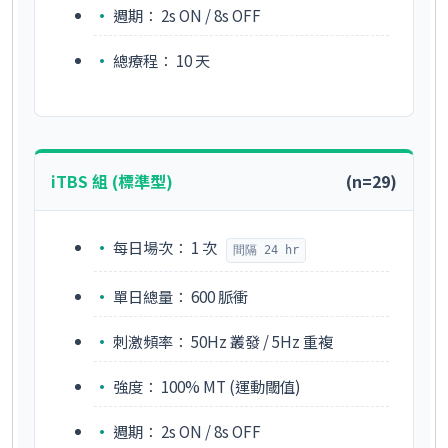
週期：
2s ON / 8s OFF
總療程：
10 天
iTBS 組 (標準型)
(n=29)
每日場次：
1 次
間隔 24 hr
單日總量：
600 脈衝
刺激頻率：
50Hz 叢發 / 5Hz 重複
強度：
100% MT (運動閾值)
週期：
2s ON / 8s OFF