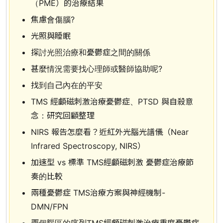
（PME）的治療結果
焦慮會傷腦?
光照與睡眠
探討光照治療和憂鬱症之間的關係
甚麼情況需要找心理師或醫師協助呢?
找到自己內在的平安
TMS 經顱磁刺激治療憂鬱症、PTSD 與自殺意
念：研究回顧整理
NIRS 報告怎麼看？近紅外光腦光譜儀（Near
Infrared Spectroscopy, NIRS）
加速型 vs 標準 TMS經顱磁刺激 憂鬱症治療節
奏的比較
兩種憂鬱症 TMS治療方案與神經機制-
DMN/FPN
兩個腦區的序列TMS經顱磁刺激治療重度憂鬱症