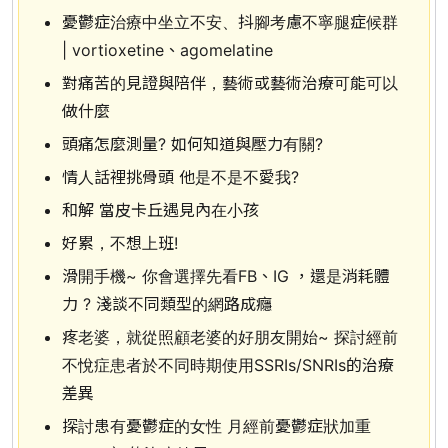
憂鬱症治療中坐立不安、抖腳考慮不寧腿症候群
| vortioxetine、agomelatine
對痛苦的見證與陪伴，藝術或藝術治療可能可以
做什麼
頭痛怎麼測量? 如何知道與壓力有關?
情人話裡挑骨頭 他是不是不愛我?
和解 當皮卡丘遇見內在小孩
好累，不想上班!
滑開手機~ 你會選擇先看FB、IG ，還是消耗體
力 ? 淺談不同類型的網路成癮
疼老婆，就從照顧老婆的好朋友開始~ 探討經前
不悅症患者於不同時期使用SSRIs/SNRIs的治療
差異
探討患有憂鬱症的女性 月經前憂鬱症狀加重