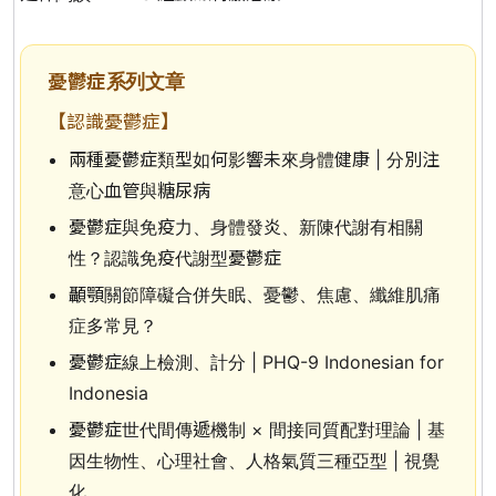
憂鬱症系列文章
【認識憂鬱症】
兩種憂鬱症類型如何影響未來身體健康 | 分別注
意心血管與糖尿病
憂鬱症與免疫力、身體發炎、新陳代謝有相關
性？認識免疫代謝型憂鬱症
顳顎關節障礙合併失眠、憂鬱、焦慮、纖維肌痛
症多常見？
憂鬱症線上檢測、計分 | PHQ-9 Indonesian for
Indonesia
憂鬱症世代間傳遞機制 × 間接同質配對理論 | 基
因生物性、心理社會、人格氣質三種亞型 | 視覺
化