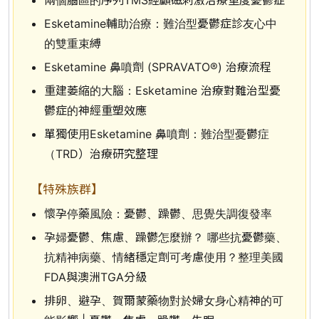
Esketamine輔助治療：難治型憂鬱症診友心中
的雙重束縛
Esketamine 鼻噴劑 (SPRAVATO®) 治療流程
重建萎縮的大腦：Esketamine 治療對難治型憂
鬱症的神經重塑效應
單獨使用Esketamine 鼻噴劑：難治型憂鬱症
（TRD）治療研究整理
【特殊族群】
懷孕停藥風險：憂鬱、躁鬱、思覺失調復發率
孕婦憂鬱、焦慮、躁鬱怎麼辦？ 哪些抗憂鬱藥、
抗精神病藥、情緒穩定劑可考慮使用？整理美國
FDA與澳洲TGA分級
排卵、避孕、賀爾蒙藥物對於婦女身心精神的可