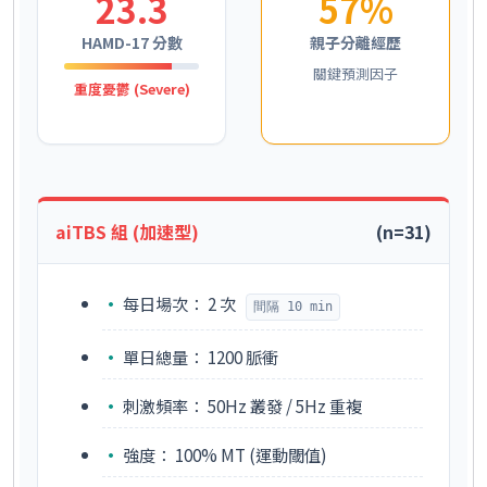
23.3
57%
HAMD-17 分數
親子分離經歷
關鍵預測因子
重度憂鬱 (Severe)
aiTBS 組 (加速型)
(n=31)
每日場次：
2 次
間隔 10 min
單日總量：
1200 脈衝
刺激頻率：
50Hz 叢發 / 5Hz 重複
強度：
100% MT (運動閾值)