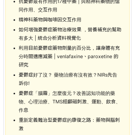
抗憂鬱最有作用的17種中藥 | 與精神科藥物的偕
同作用、交互作用
精神科藥物與咖啡因交互作用
如何增強憂鬱症藥物治療效果 ，營養補充的幫助
有多大 | 統合分析資料視覺化
利用目前憂鬱症藥物劑量的百分比，讓身體有充
分時間適應減藥 | venlafaxine、paroxetine 的
研究
憂鬱症好了沒？ 藥物治療有沒有效？NIRs先告
訴你!
憂鬱症「腦霧」怎麼復元？改善認知功能的藥
物、心理治療、TMS經顱磁刺激、運動、飲食、
作息
重新定義難治型憂鬱症的康復之路：藥物與腦刺
激