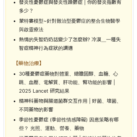
發炎性憂鬱症與發炎性躁鬱症 | 你的發炎指數有
多少？
蒙特婁模型~針對難治型憂鬱症的整合生物醫學
與啟靈療法
熱情的失智奶奶話變少了怎麼辦? 冷漠＿一種失
智症精神行為症狀的調適
【藥物治療】
30種憂鬱症藥物對體重、總膽固醇、血糖、心
跳、血壓、電解質、肝功能、腎功能的影響 |
2025 Lancet 研究結果
精神科藥物與腸道菌群交互作用 | 好菌、壞菌、
不同藥物的影響
季節性憂鬱症 (季節性情感障礙) 因應策略有哪
些？ 光照、運動、營養、藥物