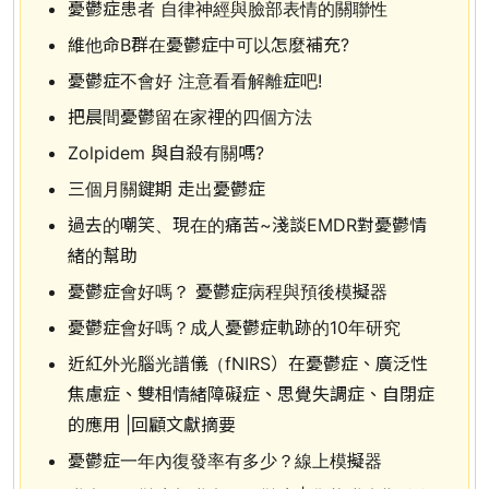
憂鬱症患者 自律神經與臉部表情的關聯性
維他命B群在憂鬱症中可以怎麼補充?
憂鬱症不會好 注意看看解離症吧!
把晨間憂鬱留在家裡的四個方法
Zolpidem 與自殺有關嗎?
三個月關鍵期 走出憂鬱症
過去的嘲笑、現在的痛苦~淺談EMDR對憂鬱情
緒的幫助
憂鬱症會好嗎？ 憂鬱症病程與預後模擬器
憂鬱症會好嗎？成人憂鬱症軌跡的10年研究
近紅外光腦光譜儀（fNIRS）在憂鬱症、廣泛性
焦慮症、雙相情緒障礙症、思覺失調症、自閉症
的應用 |回顧文獻摘要
憂鬱症一年內復發率有多少？線上模擬器