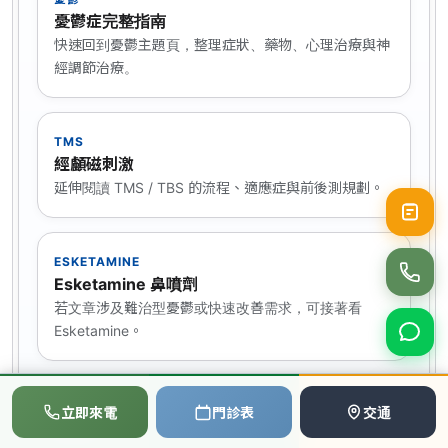
憂鬱症完整指南
快速回到憂鬱主題頁，整理症狀、藥物、心理治療與神
經調節治療。
TMS
經顱磁刺激
延伸閱讀 TMS / TBS 的流程、適應症與前後測規劃。
ESKETAMINE
Esketamine 鼻噴劑
若文章涉及難治型憂鬱或快速改善需求，可接著看
Esketamine。
📞
💬
📅
BOOK
立即來電
門診表
交通
預約門診 / 成人諮商
撥打電話
LINE
預約