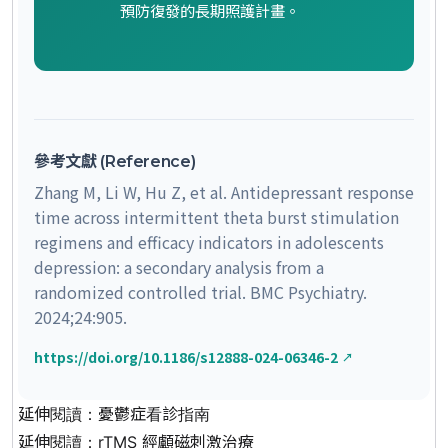
預防復發的長期照護計畫。
參考文獻 (Reference)
Zhang M, Li W, Hu Z, et al. Antidepressant response
time across intermittent theta burst stimulation
regimens and efficacy indicators in adolescents
depression: a secondary analysis from a
randomized controlled trial.
BMC Psychiatry
.
2024;24:905.
https://doi.org/10.1186/s12888-024-06346-2
延伸閱讀：
憂鬱症看診指南
延伸閱讀：
rTMS 經顱磁刺激治療