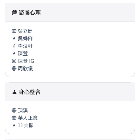
💭 諮商心理
吳立健
吳姝俐
李汶軒
陳萱
陳萱 IG
周欣儀
🧘 身心整合
頂溪
華人正念
11共振