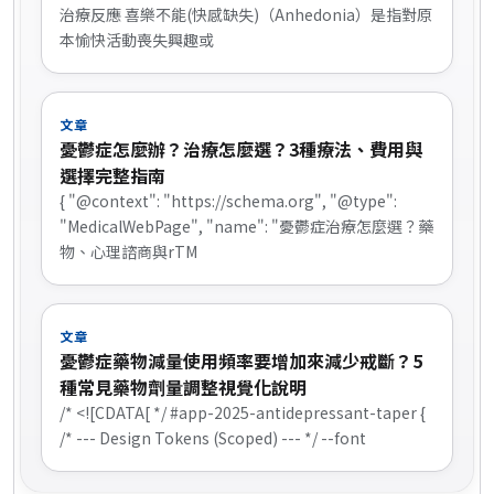
治療反應 喜樂不能(快感缺失)（Anhedonia）是指對原
本愉快活動喪失興趣或
文章
憂鬱症怎麼辦？治療怎麼選？3種療法、費用與
選擇完整指南
{ "@context": "https://schema.org", "@type":
"MedicalWebPage", "name": "憂鬱症治療怎麼選？藥
物、心理諮商與rTM
文章
憂鬱症藥物減量使用頻率要增加來減少戒斷？5
種常見藥物劑量調整視覺化說明
/* <![CDATA[ */ #app-2025-antidepressant-taper {
/* --- Design Tokens (Scoped) --- */ --font