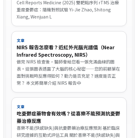
Cell Reports Medicine (2025) 雙靶點序列 rTMS 治療
重度憂鬱症：隨機對照試驗 Yi-Jie Zhao, Shitong
Xiang, Wenjuan L
文章
NIRS 報告怎麼看？近紅外光腦光譜儀（Near
Infrared Spectroscopy, NIRS）
做完 NIRS 檢查後，醫師會給您看一張充滿曲線的圖
表。這張圖表透露了大腦的核心秘密——您的前額葉在
面對挑戰時反應得如何？動力是否充足？速度是否正
常？ 本文將簡單介紹 NIRS 報告中
文章
吃憂鬱症藥物會有效嗎？從喜樂不能預測抗憂鬱
藥治療反應
喜樂不能(快感缺失)與抗憂鬱藥治療反應預測 基於臨床
研究證據的互動式評估工具 關於喜樂不能(快感缺失)與