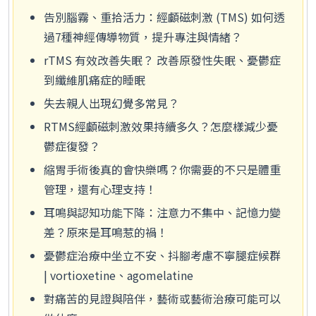
告別腦霧、重拾活力：經顱磁刺激 (TMS) 如何透
過7種神經傳導物質，提升專注與情緒？
rTMS 有效改善失眠？ 改善原發性失眠、憂鬱症
到纖維肌痛症的睡眠
失去親人出現幻覺多常見？
RTMS經顱磁刺激效果持續多久？怎麼樣減少憂
鬱症復發？
縮胃手術後真的會快樂嗎？你需要的不只是體重
管理，還有心理支持！
耳鳴與認知功能下降：注意力不集中、記憶力變
差？原來是耳鳴惹的禍！
憂鬱症治療中坐立不安、抖腳考慮不寧腿症候群
| vortioxetine、agomelatine
對痛苦的見證與陪伴，藝術或藝術治療可能可以