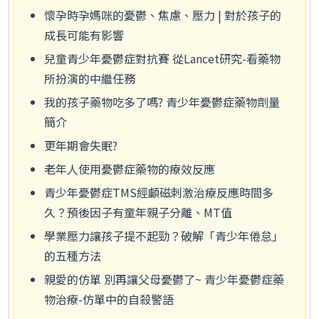
懷孕時孕媽咪的憂鬱、焦慮、壓力 | 對於孩子的
成長可能有影響
兒童青少年憂鬱症對抗賽 從Lancet研究-看藥物
所扮演的中繼任務
我的孩子藥物吃多了嗎? 青少年憂鬱症藥物劑量
簡介
更年期會失眠?
老年人使用憂鬱症藥物的療效反應
青少年憂鬱症TMS經顱磁刺激治療反應時間多
久？預後因子有童年親子分離、MT值
學業壓力讓孩子提不起勁？破解「青少年倦怠」
的五種方法
親愛的仿單 別再讓父母憂鬱了~ 青少年憂鬱症藥
物治療-仿單中的自殺警語