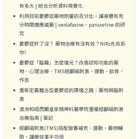
有多大 | 統合分析資料視覺化
利用目前憂鬱症藥物劑量的百分比，讓身體有充
分時間適應減藥 | venlafaxine、paroxetine 的研
究
憂鬱症好了沒？ 藥物治療有沒有效？NIRs先告訴
你!
憂鬱症「腦霧」怎麼復元？改善認知功能的藥
物、心理治療、TMS經顱磁刺激、運動、飲食、
作息
重新定義難治型憂鬱症的康復之路：藥物與腦刺
激
澳洲和紐西蘭皇家精神科醫學院重複經顱磁刺激
治療指南 | 筆記
經顱磁刺激(TMS)搭配營養補充、運動、藥物輔
助，讓療效事半功倍