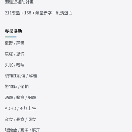
週纖達補助計畫
211餐盤 + 168 + 熱量赤字 + 乳清蛋白
專業協助
憂鬱 / 躁鬱
焦慮 / 恐慌
失眠 / 嗜睡
複雜性創傷 / 解離
戀物癖 / 偷拍
酒癮 / 賭癮 / 網癮
ADHD / 不想上學
夜食 / 暴食 / 嗜食
腸躁症 / 耳鳴 / 磨牙