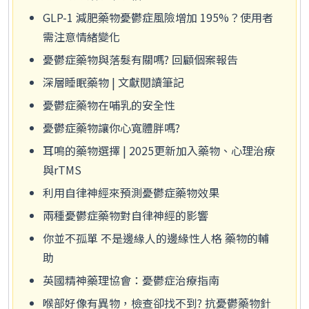
GLP-1 減肥藥物憂鬱症風險增加 195%？使用者
需注意情緒變化
憂鬱症藥物與落髮有關嗎? 回顧個案報告
深層睡眠藥物 | 文獻閱讀筆記
憂鬱症藥物在哺乳的安全性
憂鬱症藥物讓你心寬體胖嗎?
耳鳴的藥物選擇 | 2025更新加入藥物、心理治療
與rTMS
利用自律神經來預測憂鬱症藥物效果
兩種憂鬱症藥物對自律神經的影響
你並不孤單 不是邊緣人的邊緣性人格 藥物的輔
助
英國精神藥理協會：憂鬱症治療指南
喉部好像有異物，檢查卻找不到? 抗憂鬱藥物針