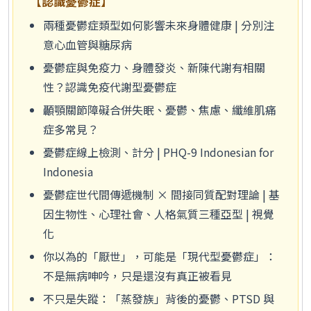
【認識憂鬱症】
兩種憂鬱症類型如何影響未來身體健康 | 分別注
意心血管與糖尿病
憂鬱症與免疫力、身體發炎、新陳代謝有相關
性？認識免疫代謝型憂鬱症
顳顎關節障礙合併失眠、憂鬱、焦慮、纖維肌痛
症多常見？
憂鬱症線上檢測、計分 | PHQ-9 Indonesian for
Indonesia
憂鬱症世代間傳遞機制 × 間接同質配對理論 | 基
因生物性、心理社會、人格氣質三種亞型 | 視覺
化
你以為的「厭世」，可能是「現代型憂鬱症」：
不是無病呻吟，只是還沒有真正被看見
不只是失蹤：「蒸發族」背後的憂鬱、PTSD 與