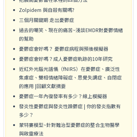
Zolpidem 與自殺有關嗎?
三個月關鍵期 走出憂鬱症
過去的嘲笑、現在的痛苦~淺談EMDR對憂鬱情緒
的幫助
憂鬱症會好嗎？ 憂鬱症病程與預後模擬器
憂鬱症會好嗎？成人憂鬱症軌跡的10年研究
近紅外光腦光譜儀（fNIRS）在憂鬱症、廣泛性
焦慮症、雙相情緒障礙症、思覺失調症、自閉症
的應用 |回顧文獻摘要
憂鬱症一年內復發率有多少？線上模擬器
發炎性憂鬱症與發炎性躁鬱症 | 你的發炎指數有
多少？
蒙特婁模型~針對難治型憂鬱症的整合生物醫學
與啟靈療法