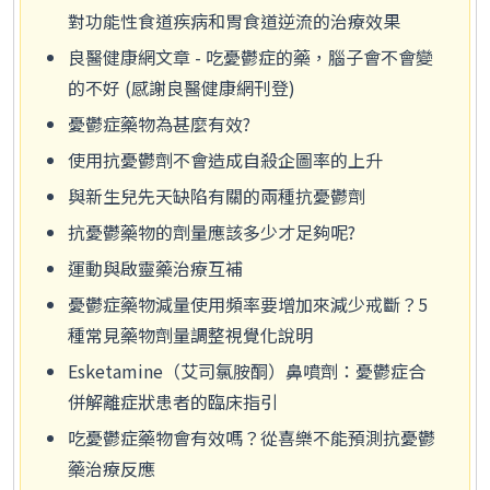
對功能性食道疾病和胃食道逆流的治療效果
良醫健康網文章 - 吃憂鬱症的藥，腦子會不會變
的不好 (感謝良醫健康網刊登)
憂鬱症藥物為甚麼有效?
使用抗憂鬱劑不會造成自殺企圖率的上升
與新生兒先天缺陷有關的兩種抗憂鬱劑
抗憂鬱藥物的劑量應該多少才足夠呢?
運動與啟靈藥治療互補
憂鬱症藥物減量使用頻率要增加來減少戒斷？5
種常見藥物劑量調整視覺化說明
Esketamine（艾司氯胺酮）鼻噴劑：憂鬱症合
併解離症狀患者的臨床指引
吃憂鬱症藥物會有效嗎？從喜樂不能預測抗憂鬱
藥治療反應