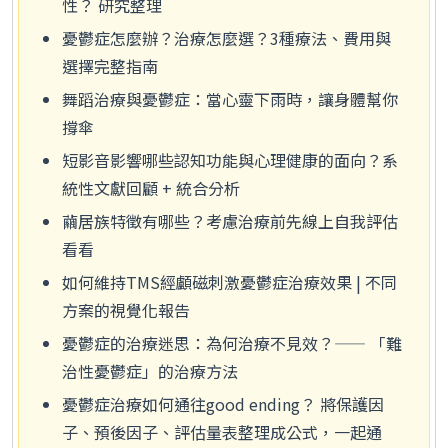
性？ 研究整理
憂鬱症怎麼辦？治療怎麼選？3種療法、費用與
選擇完整指南
舞蹈治療與憂鬱症：當心靈下雨時，讓身體幫你
撐傘
短影音影響哪些認知功能與心理健康的面向？系
統性文獻回顧 + 統合分析
繭居族特徵有哪些？考慮治療前先線上自我評估
看看
如何維持TMS經顱磁刺激憂鬱症治療效果 | 不同
方案的視覺化報告
憂鬱症的治療迷思：為何治療不見效？—— 「難
治性憂鬱症」的治療方法
憂鬱症治療如何通往good ending？ 將保護因
子、預後因子、評估量表整理成公式，一起通