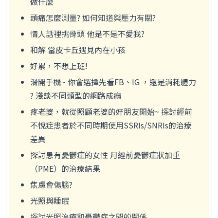
做什麼
頭痛怎麼測量? 如何知道與壓力有關?
情人話裡挑骨頭 他是不是不愛我?
和解 當皮卡丘遇見內在小孩
好累，不想上班!
滑開手機~ 你會選擇先看FB、IG ，還是消耗體力
? 淺談不同類型的網路成癮
疼老婆，就從照顧老婆的好朋友開始~ 探討經前
不悅症患者於不同時期使用SSRIs/SNRIs的治療
差異
探討患有憂鬱症的女性 月經前憂鬱症狀加重
（PME）的治療結果
焦慮會傷腦?
光照與睡眠
探討光照治療和憂鬱症之間的關係