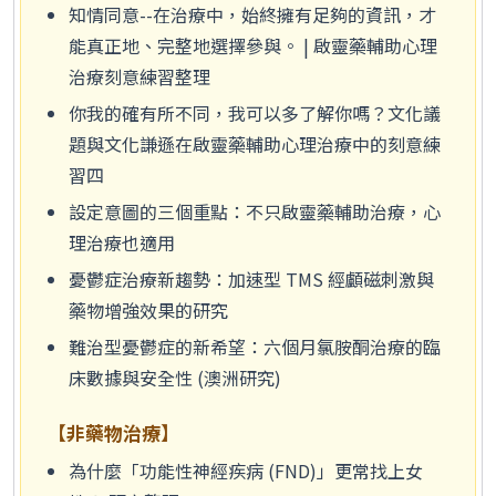
知情同意--在治療中，始終擁有足夠的資訊，才
能真正地、完整地選擇參與。 | 啟靈藥輔助心理
治療刻意練習整理
你我的確有所不同，我可以多了解你嗎？文化議
題與文化謙遜在啟靈藥輔助心理治療中的刻意練
習四
設定意圖的三個重點：不只啟靈藥輔助治療，心
理治療也適用
憂鬱症治療新趨勢：加速型 TMS 經顱磁刺激與
藥物增強效果的研究
難治型憂鬱症的新希望：六個月氯胺酮治療的臨
床數據與安全性 (澳洲研究)
【非藥物治療】
為什麼「功能性神經疾病 (FND)」更常找上女