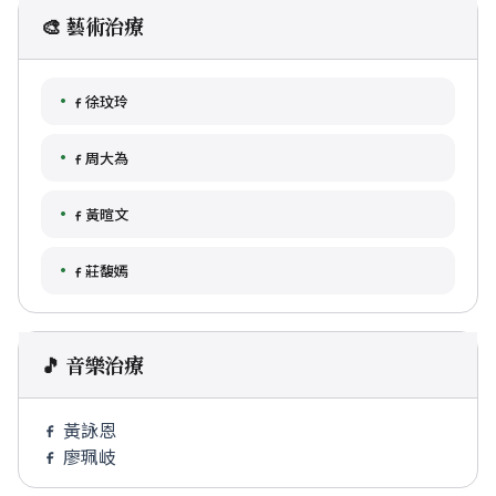
🎨 藝術治療
徐玟玲
周大為
黃暄文
莊馥嫣
🎵 音樂治療
黃詠恩
廖珮岐