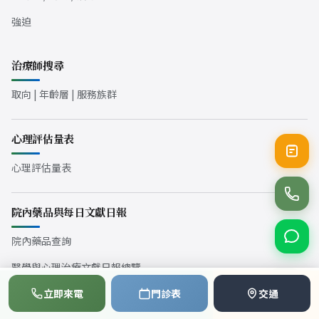
強迫
治療師搜尋
取向 | 年齡層 | 服務族群
心理評估量表
心理評估量表
院內藥品與每日文獻日報
院內藥品查詢
醫學與心理治療文獻日報總覽
📞
💬
📅
立即來電
門診表
交通
使用者條款
撥打電話
LINE
預約