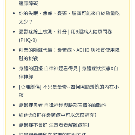
適應障礙
你的失眠、焦慮、憂鬱、腦霧可能來自於熱量吃
太少？
憂鬱症線上檢測、計分 | 用9題病人健康問卷
(PHQ-9)
創業的隱藏代價：憂鬱症、ADHD 與物質使用障
礙的挑戰
身體的困擾 自律神經看得見 | 身體症狀疾患X自
律神經
[心理創傷] 不只是憂鬱--如何照顧羞愧的內在小
孩
憂鬱症患者 自律神經與臉部表情的關聯性
維他命B群在憂鬱症中可以怎麼補充?
憂鬱症不會好 注意看看解離症吧!
把晨間憂鬱留在家裡的四個方法