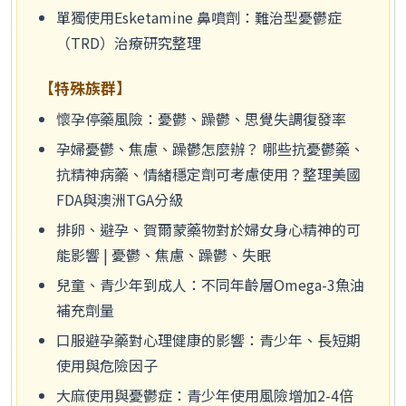
單獨使用Esketamine 鼻噴劑：難治型憂鬱症
（TRD）治療研究整理
【特殊族群】
懷孕停藥風險：憂鬱、躁鬱、思覺失調復發率
孕婦憂鬱、焦慮、躁鬱怎麼辦？ 哪些抗憂鬱藥、
抗精神病藥、情緒穩定劑可考慮使用？整理美國
FDA與澳洲TGA分級
排卵、避孕、賀爾蒙藥物對於婦女身心精神的可
能影響 | 憂鬱、焦慮、躁鬱、失眠
兒童、青少年到成人：不同年齡層Omega-3魚油
補充劑量
口服避孕藥對心理健康的影響：青少年、長短期
使用與危險因子
大麻使用與憂鬱症：青少年使用風險增加2-4倍