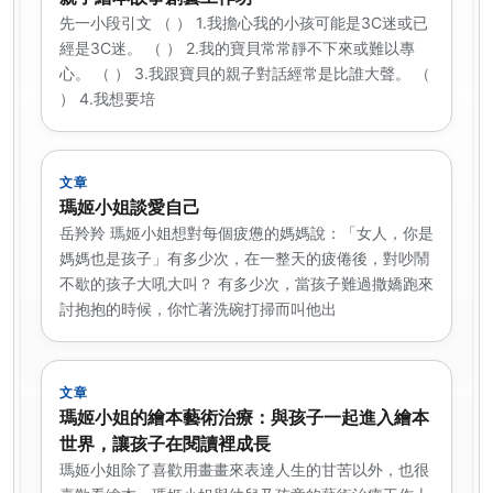
先一小段引文 （ ） 1.我擔心我的小孩可能是3C迷或已
經是3C迷。 （ ） 2.我的寶貝常常靜不下來或難以專
心。 （ ） 3.我跟寶貝的親子對話經常是比誰大聲。 （
） 4.我想要培
文章
瑪姬小姐談愛自己
岳羚羚 瑪姬小姐想對每個疲憊的媽媽說：「女人，你是
媽媽也是孩子」有多少次，在一整天的疲倦後，對吵鬧
不歇的孩子大吼大叫？ 有多少次，當孩子難過撒嬌跑來
討抱抱的時候，你忙著洗碗打掃而叫他出
文章
瑪姬小姐的繪本藝術治療：與孩子一起進入繪本
世界，讓孩子在閱讀裡成長
瑪姬小姐除了喜歡用畫畫來表達人生的甘苦以外，也很