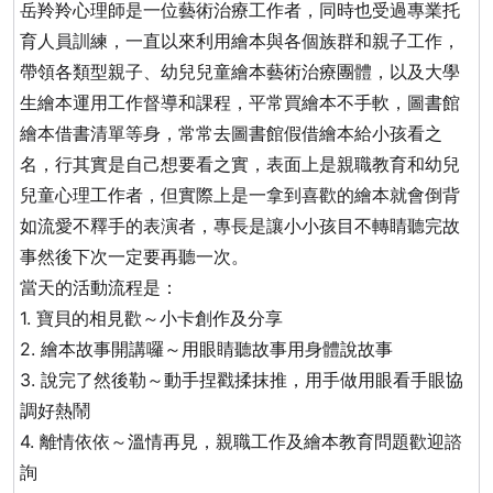
岳羚羚心理師是一位藝術治療工作者，同時也受過專業托
育人員訓練，一直以來利用繪本與各個族群和親子工作，
帶領各類型親子、幼兒兒童繪本藝術治療團體，以及大學
生繪本運用工作督導和課程，平常買繪本不手軟，圖書館
繪本借書清單等身，常常去圖書館假借繪本給小孩看之
名，行其實是自己想要看之實，表面上是親職教育和幼兒
兒童心理工作者，但實際上是一拿到喜歡的繪本就會倒背
如流愛不釋手的表演者，專長是讓小小孩目不轉睛聽完故
事然後下次一定要再聽一次。
當天的活動流程是：
1. 寶貝的相見歡～小卡創作及分享
2. 繪本故事開講囉～用眼睛聽故事用身體說故事
3. 說完了然後勒～動手捏戳揉抹推，用手做用眼看手眼協
調好熱鬧
4. 離情依依～溫情再見，親職工作及繪本教育問題歡迎諮
詢