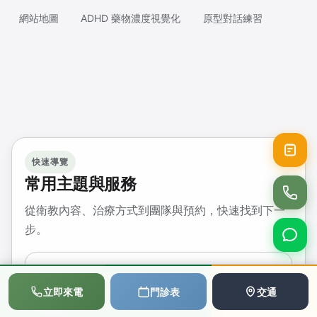
網站地圖
ADHD 藥物濃度視覺化
原型對話練習
快速導覽
常用主題與服務
從衛教內容、治療方式到團隊與預約，快速找到下一
步。
HEALTH EDUCATION
📞
💬
📅
身心科衛教主題總覽
立即來電
門診表
交通
撥打電話
LINE
預約
依症狀與治療方式瀏覽完整衛教指南。