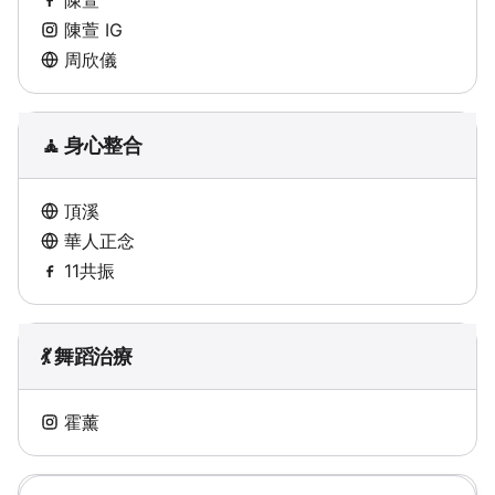
陳萱 IG
周欣儀
🧘 身心整合
頂溪
華人正念
11共振
💃 舞蹈治療
霍薰