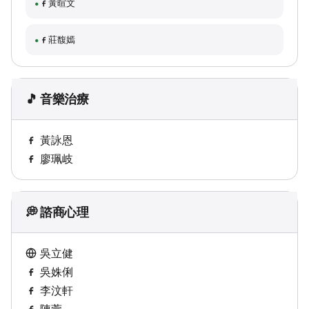
黃暄文
莊馥嫣
🎵 音樂治療
黃詠恩
廖珮岐
💭 諮商心理
吳立健
吳姝俐
李汶軒
陳萱