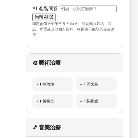
（可輸入自然語言問題；送出後會開啟 F
AI 進階問答
詢問 AI
問題會傳送至第三方 Felo AI。請勿輸入姓名、電
話、病歷或其他個人資料；AI 回答不能取代專業診
療。
🎨 藝術治療
徐玟玲
周大為
黃暄文
莊馥嫣
🎵 音樂治療