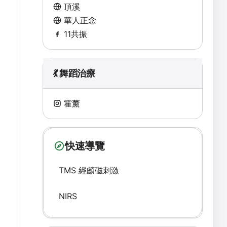
頂溪
華人正念
11共振
💃 舞蹈治療
霍薰
快速導覽
TMS 經顱磁刺激
NIRS