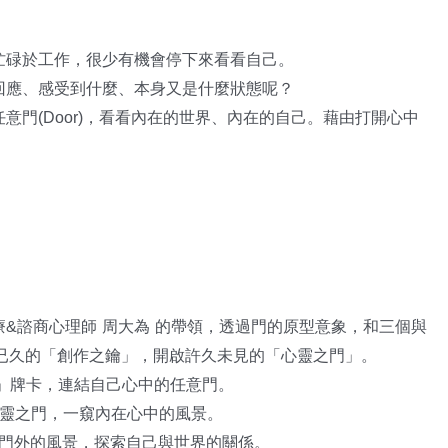
忙碌於工作，
很少有機會停下來看看自己。
回應
、感受到什麼、本身又是什麼狀態呢？
任意
門
，看看內在的世界、內在的
自己
。藉由
打開心中
(Door)
療
諮商心理
師
周大為
的帶領
，透過門的原型意象，和
三個與
&
已久的「創作之鑰」，開啟許久未見的「心靈之門」。
」牌卡，
連結自己心中的任意門
。
靈之門，一窺內在
心中
的風景。
門外的風景，探索自己與世界的關係。