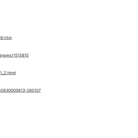
69.htm
ngnews/1515815
1_2.html
150630000613-260107