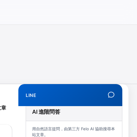
相、拒學、創傷、解離、EMDR、TMS、NIRS、預約）
LINE
文章
AI 進階問答
用自然語言提問，由第三方 Felo AI 協助搜尋本
站文章。