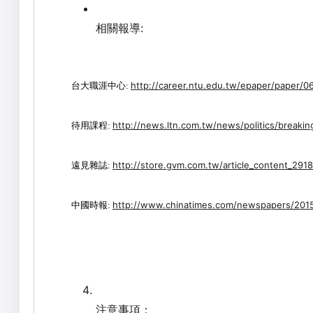
相關報導
:
台大職涯中心
http://career.ntu.edu.tw/epaper/paper/0
:
待用課程
http://news.ltn.com.tw/news/politics/breaki
:
遠見雜誌
http://store.gvm.com.tw/article_content_2918
:
中國時報
http://www.chinatimes.com/newspapers/20
:
注意事項
：