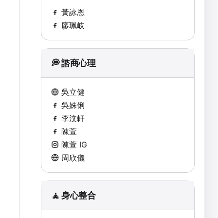
黃詠恩
廖珮岐
💭 諮商心理
吳立健
吳姝俐
李汶軒
陳萱
陳萱 IG
周欣儀
🧘 身心整合