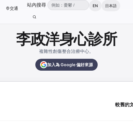
（可輸入：憂鬱、焦慮、失眠、ADHD、雙
站內搜尋
EN
日本語
交通
輸入關鍵字後按 Enter 或點擊搜尋按鈕。
李政洋身心診所
複雜性創傷整合治療中心。
加入為 Google 偏好來源
較舊的