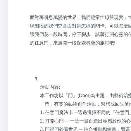
面對著瞬息萬變的世界，我們經常
忙碌於現實
，
現階段的
我們究竟
面對到怎樣的關卡
、
可以怎麼
讓我們花一段時間，停下腳步，試著打開心靈
的
的任意門
，來展開一段
探索尋寶
的旅程
吧
!
活動
內容
:
本工作坊以「門」
為主題，由藝術治
(Door)
「門」有關的
藝術創作
活動，幫您找回失落
任意門
魔法卡
透過
選擇不同的
「任意門
1.
─
打開心門
一筆一畫創造出專屬於你的心
2.
─
門裡門外看世界
結合拼貼和繪畫，豐富
3.
─