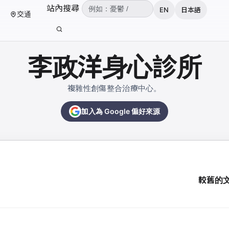
（可輸入：憂鬱、焦慮、失眠、ADHD、雙
站內搜尋
EN
日本語
交通
輸入關鍵字後按 Enter 或點擊搜尋按鈕。
李政洋身心診所
複雜性創傷整合治療中心。
加入為 Google 偏好來源
較舊的