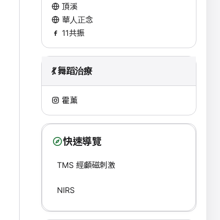
頂溪
華人正念
11共振
💃 舞蹈治療
霍薰
快速導覽
TMS 經顱磁刺激
NIRS