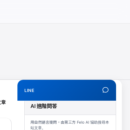
相、拒學、創傷、解離、EMDR、TMS、NIRS、預約）
LINE
文章
AI 進階問答
用自然語言提問，由第三方 Felo AI 協助搜尋本
站文章。