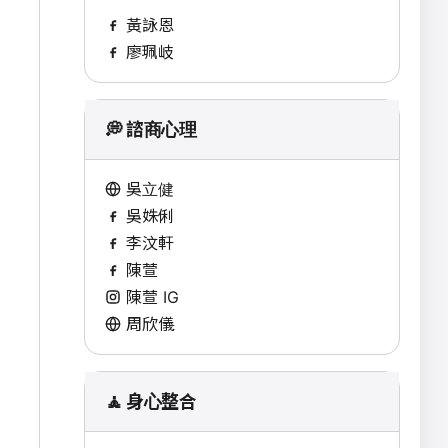
黃詠恩
廖珮岐
💭 諮商心理
吳立健
吳姝俐
李汶軒
陳萱
陳萱 IG
周欣儀
🧘 身心整合