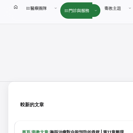
醫療團隊
衛教主題
門診與服務
較新的文章
首頁
/
衛教文章
/
舞蹈治療對自殺預防的貢獻 | 第11章整理