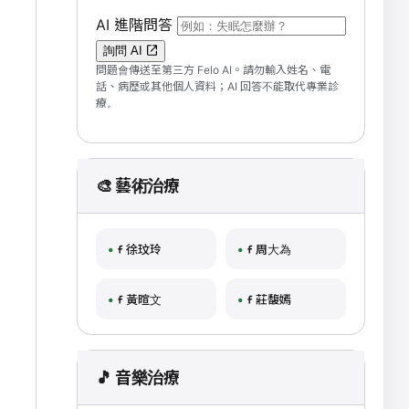
（可輸入自然語言問題；送出後會開啟 F
AI 進階問答
詢問 AI
問題會傳送至第三方 Felo AI。請勿輸入姓名、電
話、病歷或其他個人資料；AI 回答不能取代專業診
療。
🎨 藝術治療
徐玟玲
周大為
黃暄文
莊馥嫣
🎵 音樂治療