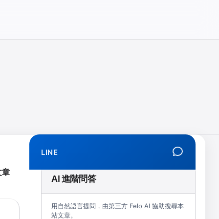
相、拒學、創傷、解離、EMDR、TMS、NIRS、預約）
LINE
文章
AI 進階問答
用自然語言提問，由第三方 Felo AI 協助搜尋本
站文章。