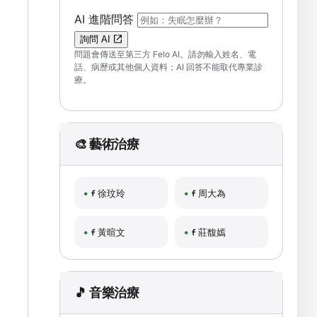
（可輸入自然語言問題；送出後會開啟 F
AI 進階問答
詢問 AI
問題會傳送至第三方 Felo AI。請勿輸入姓名、電
話、病歷或其他個人資料；AI 回答不能取代專業診
療。
🎨 藝術治療
徐玟玲
周大為
黃暄文
莊馥嫣
🎵 音樂治療