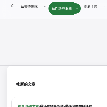
醫療團隊
衛教主題
門診與服務
較新的文章
首頁
/
衛教文章
/
薩滿動物曼陀羅-藝術治療體驗課程