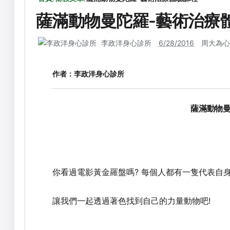
薩滿動物曼陀羅-藝術治療
李政洋身心診所
6/28/2016
周大為心
作者：
李政洋身心診所
薩滿動物
你看過電影黃金羅盤嗎
?
每個人都有一隻代表自
讓我們一起透過著色找到自己的力量動物吧
!