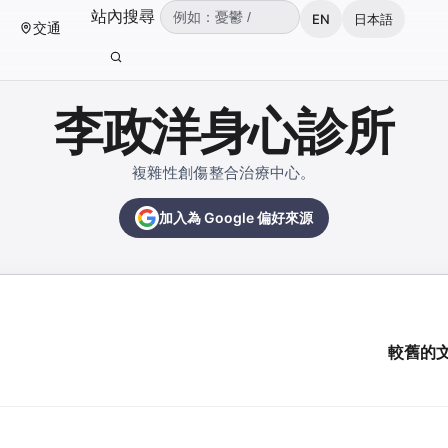
（可輸入：憂鬱、焦慮、失眠、ADHD、雙
站內搜尋
EN
日本語
交通
輸入關鍵字後按 Enter 或點擊搜尋按鈕。
李政洋身心診所
複雜性創傷整合治療中心。
加入為 Google 偏好來源
較舊的