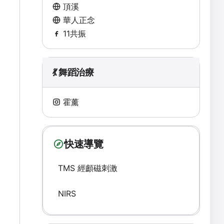
頂溪
華人正念
11共振
💃 舞蹈治療
霍薰
快速導覽
TMS 經顱磁刺激
NIRS