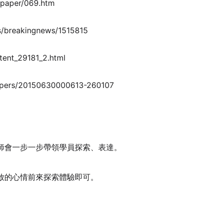
r/paper/069.htm
cs/breakingnews/1515815
ntent_29181_2.html
apers/20150630000613-260107
師會一步一步帶領學員探索、表達。
放的心情前來探索體驗即可。