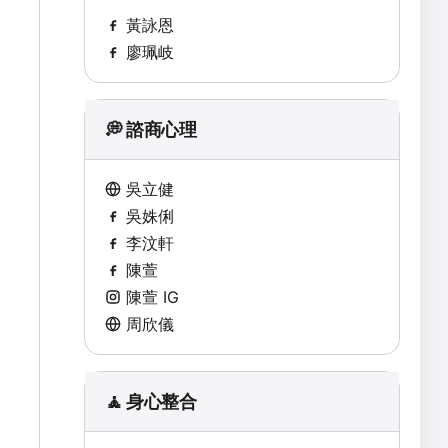
黃詠恩
廖珮岐
💭 諮商心理
吳立健
吳姝俐
李汶軒
陳萱
陳萱 IG
周欣儀
🧘 身心整合