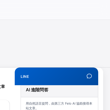
相、拒學、創傷、解離、EMDR、TMS、NIRS、預約）
LINE
文章
AI 進階問答
用自然語言提問，由第三方 Felo AI 協助搜尋本
站文章。