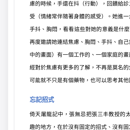
慮的時候，手還在抖
（
行動
）
，回
饋給
診
受
（情緒常伴隨著身體的感受）。
她進一
手抖、胸悶，看看這些
對她的意義是什麼
再度邀請她連結
焦慮、胸悶、手抖、自己
中的畫面
）
有
一個工作的、一個家庭的畫
經對於焦慮有
更多的了解，
不再是莫名的
可能就
不只是有個藥物，也可以思考其他
忘記招式
倚天屠龍記中，張無忌
把張三丰教授的
趣的地方，在於
沒有固定的招式、沒有固