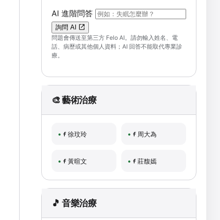
（可輸入自然語言問題；送出後會開啟 F
AI 進階問答
詢問 AI
問題會傳送至第三方 Felo AI。請勿輸入姓名、電
話、病歷或其他個人資料；AI 回答不能取代專業診
療。
🎨 藝術治療
徐玟玲
周大為
黃暄文
莊馥嫣
🎵 音樂治療