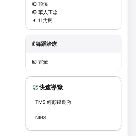
頂溪
華人正念
11共振
💃 舞蹈治療
霍薰
快速導覽
TMS 經顱磁刺激
NIRS