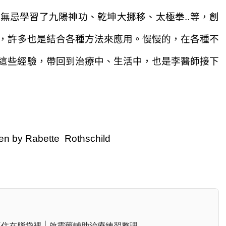
張無忌學習了九陽神功、乾坤大挪移、太極
拳
..
等，
創
，許多也是結合各種方法
來應用。慢慢的，在各
種不
這些經驗，帶回到治療中、生活中，
也是李醫師接下
n by Rabette Rothschild
住在腦袋裡 | 啟靈藥輔助治療練習整理