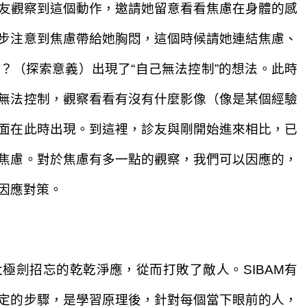
友觀察到這個
動作，邀請她留意看看焦慮在身體的感
步注意到焦慮帶給她
胸悶，這個時候請她連結
焦慮、
？（探索意義）
出現了“自己無法控制”
的想法。此時
無法控制
，
觀察看看有沒有什麼影像（
像是某個經驗
面在
此時出現。到這裡，診友與剛開始
進來相比，已
焦慮。
對於焦慮
有
多一點的觀察，我們可以因應的，
因應
對策。
太極劍招忘的乾乾淨應，
從而打敗了敵人。
SIBAM有
定的步驟，是學習原理
後，針對每個當下眼前的人，