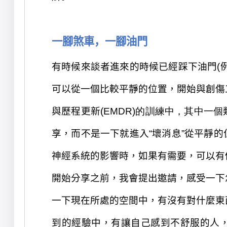
一腳煞車，一腳油門
有時候來談者進來的時候已經踩下油門
(
可以從一個比較平靜的位置
，開始與創傷
與歷程更新(
EMDR
)
的訓練中，其中一個
享，而不是一下就進入
“壞消息”
從平
靜
的
神經系統的影響時，如果有需要，可以
有
開始分享
之前，我會提出邀請，
感受一下
一下
現在所處的空間中，有沒有對什麼
東
到的經驗中，有讓自己感到
不舒服的人