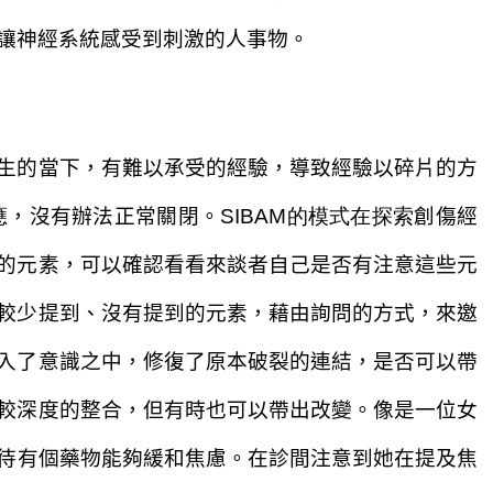
讓
神經系統感受到刺激的
人
事物
。
生的
當下，有難以承受
的
經驗
，導致經驗以碎片
的方
應
，沒有辦法正常關閉
。
SIBAM的模式在探索
創傷經
的元素，可以
確認看看來談者自己是否有注意
這些元
較少提到、沒有提到的
元素，藉由詢問的方式，來
邀
入了意識之中，修復了
原本破裂的連結，是否可以帶
較深度的整合，
但有時也可以
帶出改變。像是
一位女
待
有個藥物能夠緩和焦慮。在診間
注意到她在提及焦