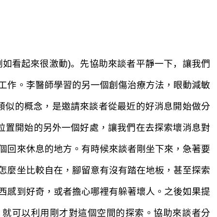
例如看起來很激動)
。先協助來談者
平靜一下，讓我們
工作。
李醫師學習的另一個創傷治療方法，
眼動減敏
類似的概念，是邀請來談者從
最近的好消息開始做分
位置
開始
的另外一個好處
，讓我們在去探索
壞消息對
個回來休息的地方。
有時候
來談者剛坐下來，急著要
怎麼坐比較自在，腳留意
有沒有踏在地板，甚至探索
西感到好奇，或者擔心哪裡有躲
著壞人。之後如果
提
，就可以利用
剛才對這個空間的探索。協助來談者
分