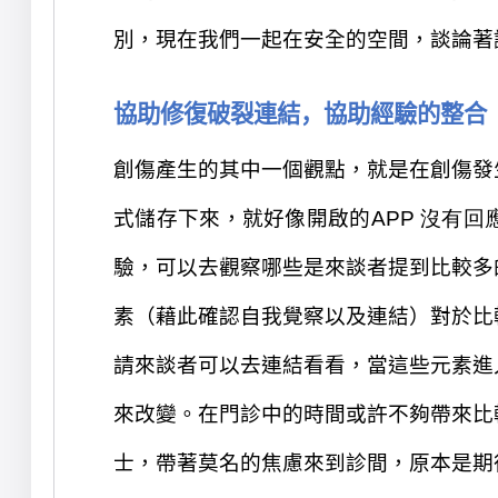
別，現在我們一起在安全的空間，談論著
協助修復破裂連結，
協助經驗的整合
創傷產生的其中一個觀點，就是在創傷發
式儲存下來，就好像開啟的
APP 沒有回
驗，可以去觀察哪些是來談者
提到比較多
素（藉此確認自我覺察
以及連結
）
對於比
請來談者可以去
連結看看，當這些元素進
來改變。
在門診中的時間或許
不夠帶來比
士，帶著
莫名的焦慮
來到診間
，原本是期