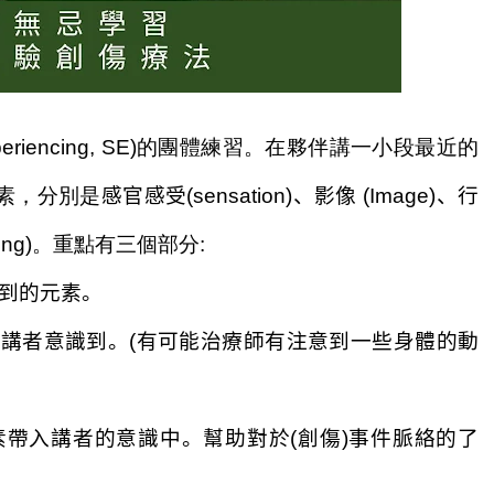
xperiencing, SE)的團體練習。
在夥伴講一小段最近的
素，分別是
感官感受(sensation)、影像 (Image)、行
ing)。
重點有三個
部分
:
到的元素。
被
講者
意識到。
(
有可能治療師有注意到一些身體的動
素帶入
講者
的意識中。幫助對於
(
創傷
)事件
脈絡的了