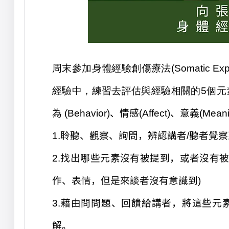
周末參加身體
經驗創傷療法
(Somatic E
經驗中，練習
去評估與經驗相關的5個元
為 (Behavior)、情感(
Affect
)、意義
(Mean
1.
聆聽、觀察、詢問，辨認
講者/聽者
覺察
2.
找出哪些元素沒有被提到，或者沒有
作、
表情
，但是來談者沒有意識到
)
3.
藉由問問題、回饋給
講者
，將這些元
解。