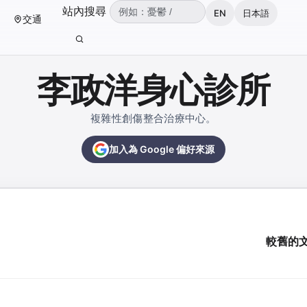
（可輸入：憂鬱、焦慮、失眠、ADHD、雙
站內搜尋
EN
日本語
交通
輸入關鍵字後按 Enter 或點擊搜尋按鈕。
李政洋身心診所
複雜性創傷整合治療中心。
加入為 Google 偏好來源
較舊的