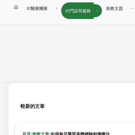
醫療團隊
衛教主題
門診與服務
較新的文章
首頁
/
衛教文章
/
向張無忌學習身體經驗創傷療法