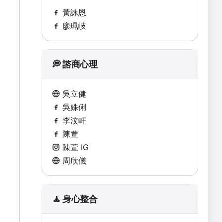
黃詠恩
廖珮岐
💭 諮商心理
吳立健
吳姝俐
李汶軒
陳萱
陳萱 IG
周欣儀
🧘 身心整合