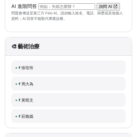
（可輸入自然語言問題；送出後會開啟 Felo A
AI 進階問答
詢問 AI
問題會傳送至第三方 Felo AI。請勿輸入姓名、電話、病歷或其他個人
資料；AI 回答不能取代專業診療。
🎨 藝術治療
徐玟玲
周大為
黃暄文
莊馥嫣