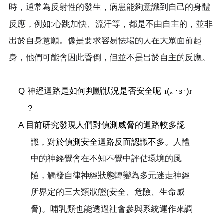
時，通常為反射性的發生，病患能夠意識到自己的身體
反應，例如
:
心跳加快、流汗等，都是不由自主的，並非
出於自身意願。像是要求容易怯場的人在大眾面前起
身，他們可能會因此昏倒，但並不是出於自主的反應。
Q
神經迴路是如何判斷狀況是否安全呢
(
｡･
･
)
ɿ
ɜ
ɾ
?
A
目前研究發現人們對偵測威脅的迴路較多認
識，對於偵測安全迴路反而認識不多。
人體
中的神經覺會在不知不覺中評估環境的風
險，觸發自律神經狀態轉變為多元迷走神經
所界定的三大類狀態
(
安全、危險、生命威
脅
)
。哺乳類也能透過社會參與系統運作來調