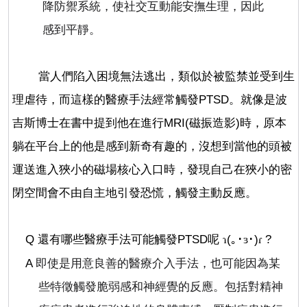
降防禦系統，使社交互動能安撫生理，因此
感到平靜。
當人們陷入困境無法逃出，類似於被監禁並受到生
理虐待，而這樣的醫療手法經常觸發
PTSD
。就像是波
吉斯博士在書中提到他在進行
MRI(
磁振造影
)
時，原本
躺在平台上的他是感到新奇有趣的，沒想到當他的頭被
運送進入狹小的磁場核心入口時，發現自己在狹小的密
閉空間會不由自主地引發恐慌，觸發主動反應。
Q
還有哪些醫療手法可能觸發
PTSD
呢
(
｡･
･
)
?
ɿ
ɜ
ɾ
A
即使是用意良善的醫療介入手法，也可能因為某
些特徵觸發脆弱感和神經覺的反應。包括對精神