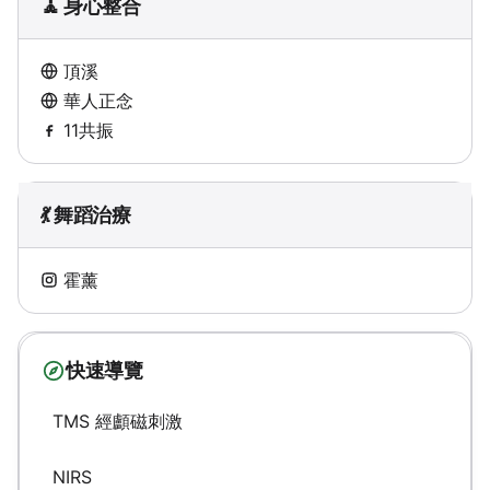
🧘 身心整合
頂溪
華人正念
11共振
💃 舞蹈治療
霍薰
快速導覽
TMS 經顱磁刺激
NIRS