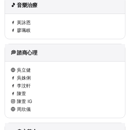
🎵 音樂治療
黃詠恩
廖珮岐
💭 諮商心理
吳立健
吳姝俐
李汶軒
陳萱
陳萱 IG
周欣儀