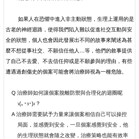
如果人在恐懼中進入非主動狀態，生理上運用的是
古老的神經迴路，使得我們陷入難以促進社交互動與安
全的狀態，個人也會因此發展出不同的故事來闡述為甚
麼不想從事社交、不願信任他人
…
等，他們的敘事提供
了自己不去愛、不去信任抑或是不願參與的理由，有些
遭遇過創傷史的個案可能會將治療師視為一種危險。
Q
治療師如何讓個案脫離防禦與合理化的迴圈
呢
(
｡･
･
)
？
ɿ
ɜ
ɾ
A
治療師需要賦予力量來讓個案相信自己可以操控
局面，並感覺到安全，一旦個案感覺到安全，他
的生理狀態就會隨之改變，治療策略也能有效率