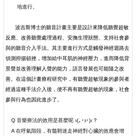
地進行。
波吉斯博士的聽音計畫主要是設計來降低聽覺超敏
反應、改善聽覺處理過程、安撫生理狀態、支持社會參
與的聽音介入手法。其主要進行方式是觸發神經迴路去
偵測抑揚頓挫，增加給中耳肌的神經壓力，進而降低背
景聲並改善理解人聲的能力，語言發展也可能隨之改
善。在這個計畫療程研究中，有聽覺超敏現象的參與者
經過這種手法介入後，便不再有聽覺超敏的現象，社會
參與行為也因此進步了。
Q
音樂療法的效用是甚麼呢
(
｡･
･
)
？
ɿ
ɜ
ɾ
A
在呼氣階段，有髓鞘迷走神經對心臟的效應會增