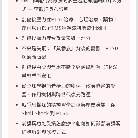
DBT 辯證行為療法的多重迷走神經調節介入方
式 — 李政洋身心診所
創傷後壓力症PTSD治療，心理治療、藥物，
還可以再搭配TMS經顱磁刺激減少閃回
創傷後壓力症候群量表線上計分
不只是失蹤：「蒸發族」背後的憂鬱、PTSD
與適應障礙
創傷後惡夢與焦慮不斷？經顱磁刺激（TMS）
幫您重新安眠
從心理學視角看權力的創傷：政治迫害的影
響、作用機制與跨世代復元路徑
戰爭恐懼症的精神醫學定位與歷史演變：從
Shell Shock 到 PTSD
前額葉功能受損怎麼辦？創傷如何影響前額葉
細胞功能與修復方式