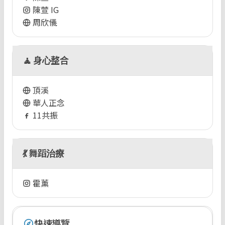
陳萱 IG
周欣儀
🧘 身心整合
頂溪
華人正念
11共振
💃 舞蹈治療
霍薰
快速導覽