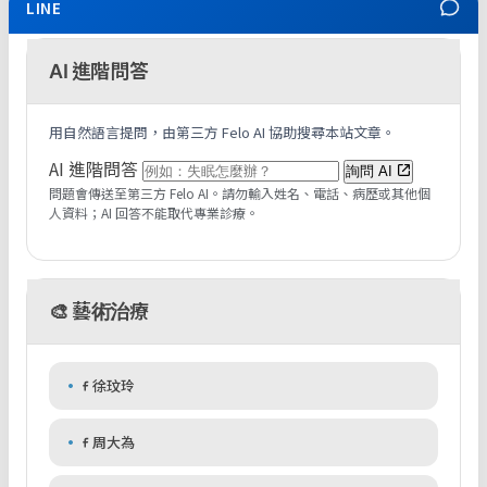
LINE
AI 進階問答
用自然語言提問，由第三方 Felo AI 協助搜尋本站文章。
（可輸入自然語言問題；送出後會開啟 Felo A
AI 進階問答
詢問 AI
問題會傳送至第三方 Felo AI。請勿輸入姓名、電話、病歷或其他個
人資料；AI 回答不能取代專業診療。
🎨 藝術治療
徐玟玲
周大為