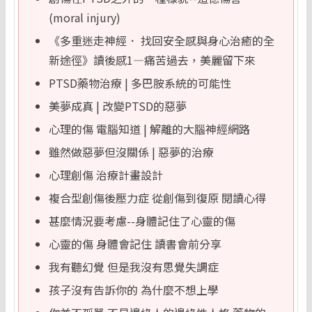
(moral injury)
《多重迷走神經． 找回安全感與身心治癒的全
新途徑》讀後感1—痛苦過去，美麗留下來
PTSD藥物治療 | 多巴胺系統的可能性
美夢成真 | 改變PTSD的惡夢
心理的傷 電腦知道 | 解離的大腦神經網路
雖然做惡夢但沒關係 | 惡夢的治療
心理創傷 治療計畫設計
複合型創傷後壓力症 從創傷到復原 閱讀心得
甚麼情況要考慮--身體記住了心靈的傷
心靈的傷 身體會記住 讀書會前分享
我有聽幻覺 但是我沒有思覺失調症
孩子沒有告訴你的 為什麼不想上學