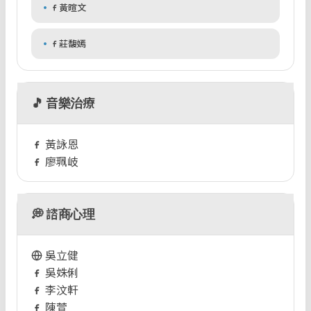
黃暄文
莊馥嫣
🎵 音樂治療
黃詠恩
廖珮岐
💭 諮商心理
吳立健
吳姝俐
李汶軒
陳萱