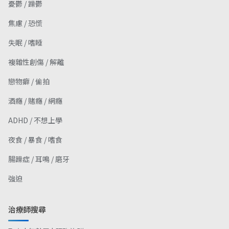
憂鬱 / 躁鬱
焦慮 / 恐慌
失眠 / 嗜睡
複雜性創傷 / 解離
戀物癖 / 偷拍
酒癮 / 賭癮 / 網癮
ADHD / 不想上學
夜食 / 暴食 / 嗜食
腸躁症 / 耳鳴 / 磨牙
強迫
治療師搜尋