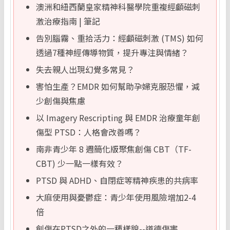
澳洲和紐西蘭皇家精神科醫學院重複經顱磁刺
激治療指南 | 筆記
告別腦霧、重拾活力：經顱磁刺激 (TMS) 如何
透過7種神經傳導物質，提升專注與情緒？
失去親人出現幻覺多常見？
害怕生產？EMDR 如何幫助孕婦克服恐懼，減
少創傷與焦慮
以 Imagery Rescripting 與 EMDR 治療童年創
傷型 PTSD：人格會改善嗎？
南非青少年 8 週簡化版聚焦創傷 CBT（TF-
CBT) 少一點一樣有效？
PTSD 與 ADHD、自閉症等精神疾患的共病率
大麻使用與憂鬱症：青少年使用風險增加2-4
倍
創傷在PTSD之外的一種樣貌--道德傷害