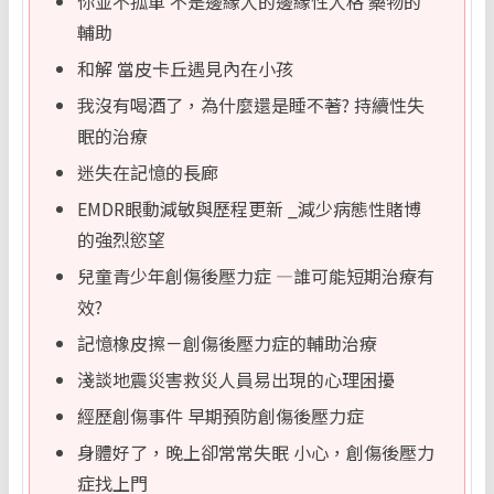
你並不孤單 不是邊緣人的邊緣性人格 藥物的
輔助
和解 當皮卡丘遇見內在小孩
我沒有喝酒了，為什麼還是睡不著? 持續性失
眠的治療
迷失在記憶的長廊
EMDR眼動減敏與歷程更新 _減少病態性賭博
的強烈慾望
兒童青少年創傷後壓力症 —誰可能短期治療有
效?
記憶橡皮擦－創傷後壓力症的輔助治療
淺談地震災害救災人員易出現的心理困擾
經歷創傷事件 早期預防創傷後壓力症
身體好了，晚上卻常常失眠 小心，創傷後壓力
症找上門