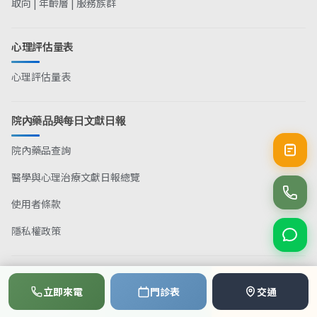
取向 | 年齡層 | 服務族群
心理評估量表
心理評估量表
院內藥品與每日文獻日報
院內藥品查詢
醫學與心理治療文獻日報總覽
使用者條款
隱私權政策
找到各種主題的文章
📞
💬
📅
立即來電
門診表
交通
撥打電話
LINE
預約
網站地圖
ADHD 藥物濃度視覺化
原型對話練習