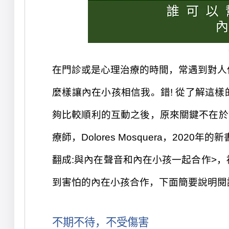
在
門
診或是
心理治療的時間，常遇到
對人
麼樣
讓
內在小孩
相信我
。
錯
!
從
了
解這樣
夠比較順利的
互動之後，原來關鍵不
在
於
療師，Dolores Mosquera，2020年的
新書<
翻成:與內在聲音
和
內在小孩一起合作>，
到害怕的內在小孩合作，
下面簡要說明
閱
不期不待，不受
傷
害