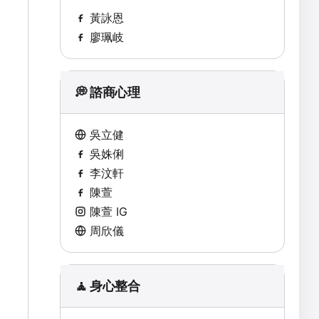
黃詠恩
廖珮岐
💭 諮商心理
吳立健
吳姝俐
李汶軒
陳萱
陳萱 IG
周欣儀
🧘 身心整合