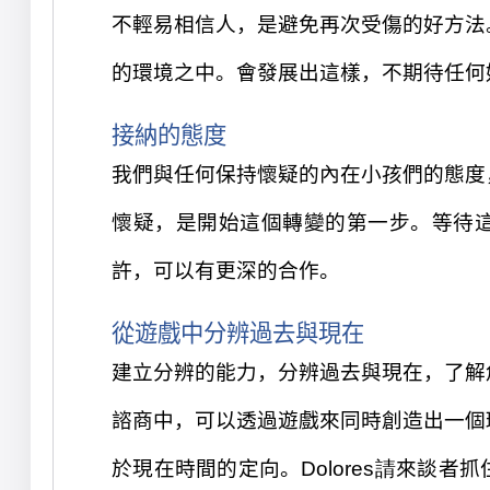
不輕易
相信人，是避免再次受傷的好方法
的環境之中。
會發展出這樣，
不期待任何
接納
的
態
度
我們
與
任何保持懷疑的內在小孩們的態度
懷
疑，是開始這個轉變的第一步。等待
許，可以有更深的合作。
從遊戲中分辨過去與現在
建立分辨的能力，分辨
過
去與現在，了解
諮商中，可以透
過
遊戲來同時創造出一個
於現在時間的定向。
Dolores請
來
談者抓