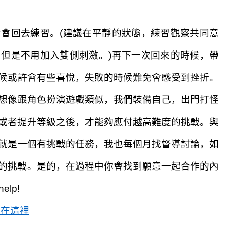
者會回去練習。
(
建
議在平靜的狀態，練習觀察共同意
，但是不用加入雙側刺激。
)
再下一次回
來
的時候，帶
候或許會有些喜悅，失敗的時候難免會感受到挫折。
想像跟角色扮演遊戲類似，我們裝備自己，出門打怪
或者提升等級之後，才
能夠應付越高難度的挑戰。
與
就是一個有挑戰的任務，
我也每個月找督導討論，如
的挑戰
。
是的，在
過
程中你會找到願意一起合作的內
elp
!
包在這裡