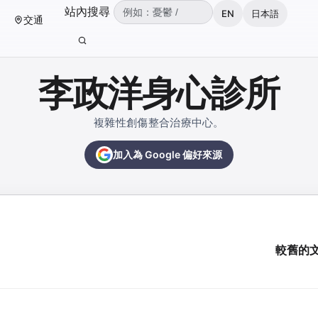
（可輸入：憂鬱、焦慮、失眠、ADHD、雙
站內搜尋
EN
日本語
交通
輸入關鍵字後按 Enter 或點擊搜尋按鈕。
李政洋身心診所
複雜性創傷整合治療中心。
加入為 Google 偏好來源
較舊的