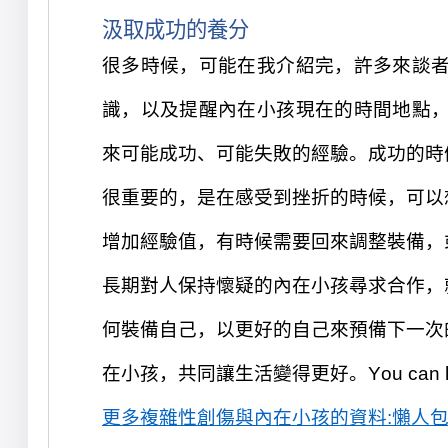
汲取成功的
養
分
很多
時
候，可能在我介紹完，許多來談
識，以及提醒內在小孩現在的時間地點
來可能成功、可能失敗的經驗。
成功的
時
很重要的，是在感受到挫折的
時
候
，可以
增加經驗值，有時候需要回來調整裝備，
長期對人保持懷疑的內在小孩
尋求合作，
何裝備自己，以更好的自己來預備下一次
在小孩，共同讓生活變得更好。You can h
更多
複
雜性創傷
與內在小孩
的資料:懶人