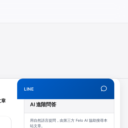
相、拒學、創傷、解離、EMDR、TMS、NIRS、預約）
LINE
文章
AI 進階問答
用自然語言提問，由第三方 Felo AI 協助搜尋本
站文章。