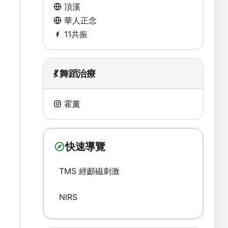
頂溪
華人正念
11共振
💃 舞蹈治療
霍薰
快速導覽
TMS 經顱磁刺激
NIRS