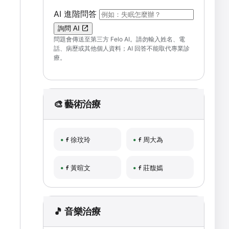
（可輸入自然語言問題；送出後會開啟 F
AI 進階問答
詢問 AI
問題會傳送至第三方 Felo AI。請勿輸入姓名、電
話、病歷或其他個人資料；AI 回答不能取代專業診
療。
🎨 藝術治療
徐玟玲
周大為
黃暄文
莊馥嫣
🎵 音樂治療