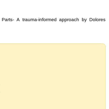
e Parts- A trauma-informed approach by Dolores
冊
作