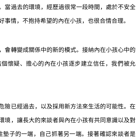
。
當過去的環境，經歷過
很常一段時間，處於
不安全
好事情，不抱持希望的內在
小孩，也很合情合理。
，會轉變成關係中的
新的模式。
接納內在小孩心中的
這
個懷疑、擔心的內在小孩逐步建立信任，我們被允
危險已經過去，以及
採用
新方法
來生活
的
可能性。
在
環境，讓長大的來談者與內在小孩
有
共同意識
以及對
住墊子的一端，自己抓著另一端。
接著
確
認來談者是