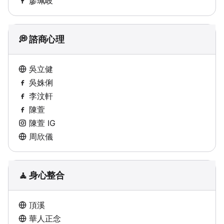
廖珮岐
💭 諮商心理
吳立健
吳姝俐
李汶軒
陳萱
陳萱 IG
周欣儀
🧘 身心整合
頂溪
華人正念