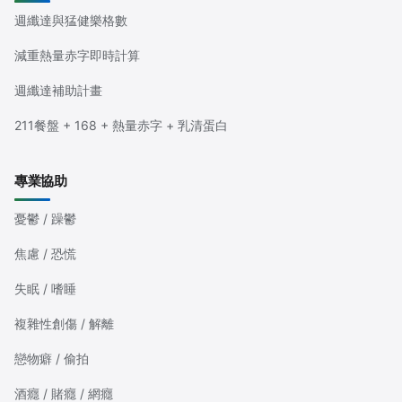
週纖達與猛健樂格數
減重熱量赤字即時計算
週纖達補助計畫
211餐盤 + 168 + 熱量赤字 + 乳清蛋白
專業協助
憂鬱 / 躁鬱
焦慮 / 恐慌
失眠 / 嗜睡
複雜性創傷 / 解離
戀物癖 / 偷拍
酒癮 / 賭癮 / 網癮