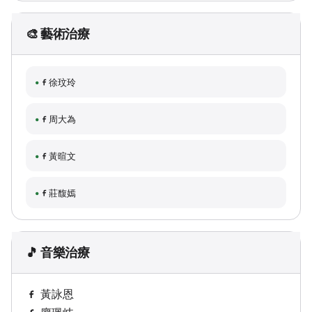
🎨 藝術治療
徐玟玲
周大為
黃暄文
莊馥嫣
🎵 音樂治療
黃詠恩