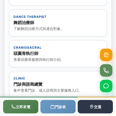
DANCE THERAPIST
舞蹈治療師
了解舞蹈治療方式與適合對象。
CRANIOSACRAL
頭薦骨執行師
查看頭薦骨服務與執行師介紹。
CLINIC
門診與諮商總覽
集中查看門診、成人諮商與主要服務入口。
📞
💬
📅
立即來電
門診表
交通
CHILD INTAKE
撥打電話
LINE
預約
初次兒少諮商預約