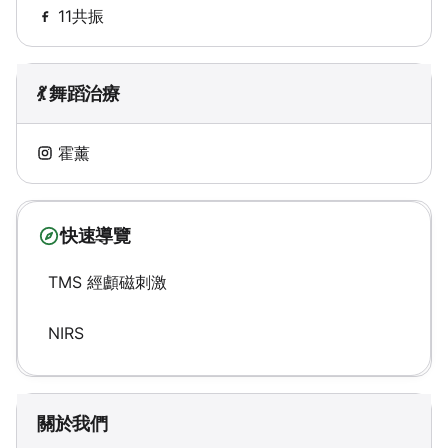
11共振
💃 舞蹈治療
霍薰
快速導覽
TMS 經顱磁刺激
NIRS
關於我們