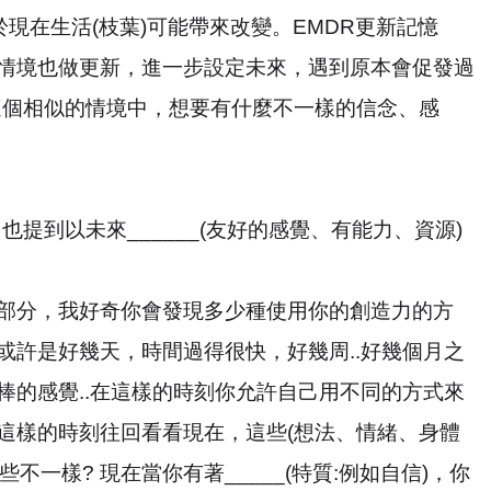
於現在生活
(
枝葉
)
可能帶來改變。
EMDR
更新記憶
情境也做更新，進一步設定未來，遇到原本會促發過
這個相似的情境中，想要有什麼不一樣的信念、感
，也提到以未來
______(
友好的感覺、有能力、資源
)
部分，我好奇你會發現多少種使用你的創造力的方
或許是好幾天，時間過得很快，好幾周
..
好幾個月之
棒的感覺
..
在這樣的時刻你允許自己用不同的方式來
這樣的時刻往回看看現在，這些
(
想法、情緒、身體
些不一樣
?
現在當你有著
_____(
特質
:
例如自信
)
，你