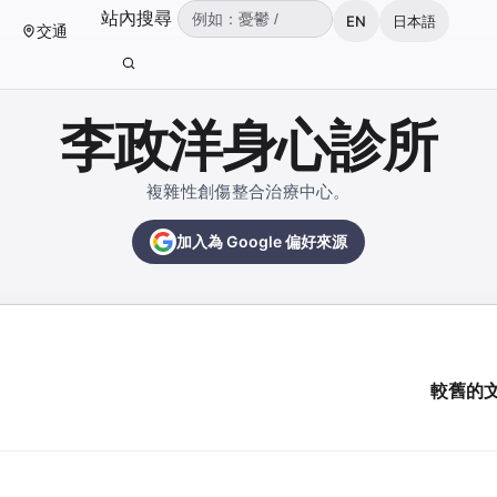
（可輸入：憂鬱、焦慮、失眠、ADHD、雙
站內搜尋
EN
日本語
交通
輸入關鍵字後按 Enter 或點擊搜尋按鈕。
李政洋身心診所
複雜性創傷整合治療中心。
加入為 Google 偏好來源
較舊的