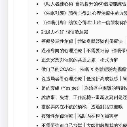
《助人者練心術–自我提升的60個增能練
《催眠引導》讀後心得2: 心理治療中的
《催眠引導》讀後心得:世上唯一能限制你
記憶力不好 相信潛意識
療癒發展性創傷 | 體驗身體經驗創傷療法 | 
過程導向的心理治療 | 不需要細節| 催眠
正念冥想與催眠的共通之處 | 術式拆解
做自己的COACH | 催眠 X 身體經驗創傷
從造局者看心理治療 | 低挫折高成就感 |
是的套組 (Yes set) | 為治療中困難的時
說故事、失憶、工作記憶--重新改寫創傷
搭起與內在小孩的橋樑 | 透過對話或催眠
複雜性創傷治療 | 協助內在模仿加害者
不需要強迫自己放鬆 | 大師們教導我的治