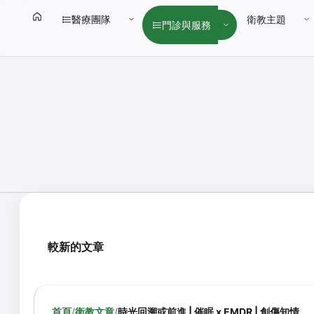
醫療團隊
衛教主題
門診與服務
較新的文章
首頁
/
衛教文章
/
時光回溯或前進 | 催眠 x EMDR | 創傷知情