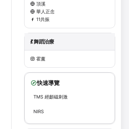
頂溪
華人正念
11共振
💃 舞蹈治療
霍薰
快速導覽
TMS 經顱磁刺激
NIRS