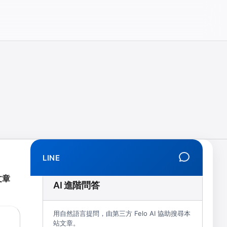
相、拒學、創傷、解離、EMDR、TMS、NIRS、預約）
LINE
文章
AI 進階問答
用自然語言提問，由第三方 Felo AI 協助搜尋本
站文章。