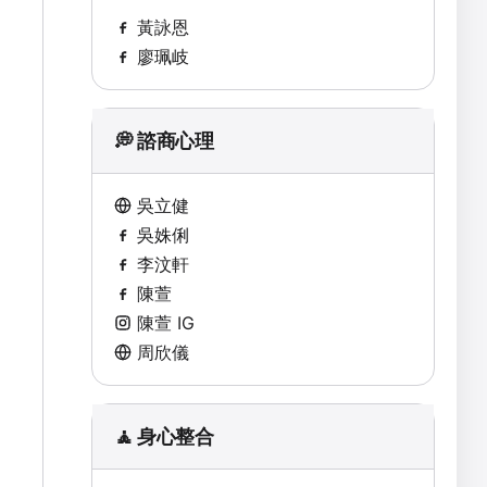
黃詠恩
廖珮岐
💭 諮商心理
吳立健
吳姝俐
李汶軒
陳萱
陳萱 IG
周欣儀
🧘 身心整合