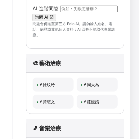
（可輸入自然語言問題；送出後會開啟 F
AI 進階問答
詢問 AI
問題會傳送至第三方 Felo AI。請勿輸入姓名、電
話、病歷或其他個人資料；AI 回答不能取代專業診
療。
🎨 藝術治療
徐玟玲
周大為
黃暄文
莊馥嫣
🎵 音樂治療