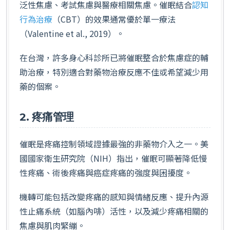
泛性焦慮、考試焦慮與醫療相關焦慮。催眠結合
認知
行為治療
（CBT）的效果通常優於單一療法
（Valentine et al., 2019）。
在台灣，許多身心科診所已將催眠整合於焦慮症的輔
助治療，特別適合對藥物治療反應不佳或希望減少用
藥的個案。
2. 疼痛管理
催眠是疼痛控制領域證據最強的非藥物介入之一。美
國國家衛生研究院（NIH）指出，催眠可顯著降低慢
性疼痛、術後疼痛與癌症疼痛的強度與困擾度。
機轉可能包括改變疼痛的感知與情緒反應、提升內源
性止痛系統（如腦內啡）活性，以及減少疼痛相關的
焦慮與肌肉緊繃。