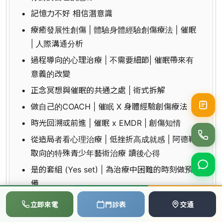
記憶力不好 相信潛意識
療癒發展性創傷 | 體驗身體經驗創傷療法 | 催眠
| 人際溝通分析
過程導向的心理治療 | 不需要細節| 催眠帶來有
意義的改變
正念冥想與催眠的共通之處 | 術式拆解
做自己的COACH | 催眠 X 身體經驗創傷療法
時光回溯或前進 | 催眠 x EMDR | 創傷知情
從造局者看心理治療 | 低挫折高成就感 | 阿德勒
取向的特殊青少年藝術治療 讀後心得
是的套組 (Yes set) | 為治療中困難的時刻做預
備
📞
💬
📅
說故事、失憶、工作記憶--重新改寫創傷經驗
立即來電
門診表
交通
撥打電話
LINE
預約
搭起與內在小孩的橋樑 | 透過對話或催眠