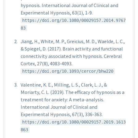
hypnosis.
International Journal of Clinical and
Experimental Hypnosis, 63
(1), 1-9.
https://doi.org/10.1080/00029157.2014.9767
83
Jiang, H., White, M. P., Greicius, M. D., Waelde, L. C.,
& Spiegel, D. (2017). Brain activity and functional
connectivity associated with hypnosis.
Cerebral
Cortex, 27
(8), 4083-4093.
https://doi.org/10.1093/cercor/bhw220
Valentine, K. E., Milling, L. S., Clark, L. J., &
Moriarty, C. L. (2019). The efficacy of hypnosis as a
treatment for anxiety: A meta-analysis.
International Journal of Clinical and
Experimental Hypnosis, 67
(3), 336-363.
https://doi.org/10.1080/00029157.2019.1613
863