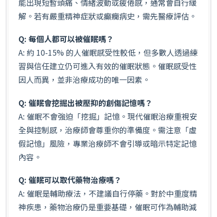
能出現短暫頭痛、情緒波動或疲倦感，通常會自行緩
解。若有嚴重精神症狀或癲癇病史，需先醫療評估。
Q: 每個人都可以被催眠嗎？
A: 約 10-15% 的人催眠感受性較低，但多數人透過練
習與信任建立仍可進入有效的催眠狀態。催眠感受性
因人而異，並非治療成功的唯一因素。
Q: 催眠會挖掘出被壓抑的創傷記憶嗎？
A: 催眠不會強迫「挖掘」記憶。現代催眠治療重視安
全與控制感，治療師會尊重你的準備度。需注意「虛
假記憶」風險，專業治療師不會引導或暗示特定記憶
內容。
Q: 催眠可以取代藥物治療嗎？
A: 催眠是輔助療法，不建議自行停藥。對於中重度精
神疾患，藥物治療仍是重要基礎，催眠可作為輔助減