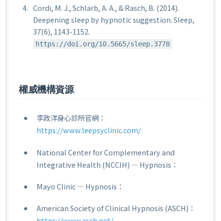
Cordi, M. J., Schlarb, A. A., & Rasch, B. (2014).
Deepening sleep by hypnotic suggestion.
Sleep,
37
(6), 1143-1152.
https://doi.org/10.5665/sleep.3778
權威機構資源
李政洋身心診所官網：
https://www.leepsyclinic.com/
National Center for Complementary and
Integrative Health (NCCIH) — Hypnosis：
Mayo Clinic — Hypnosis：
American Society of Clinical Hypnosis (ASCH)：
https://www.asch.net/