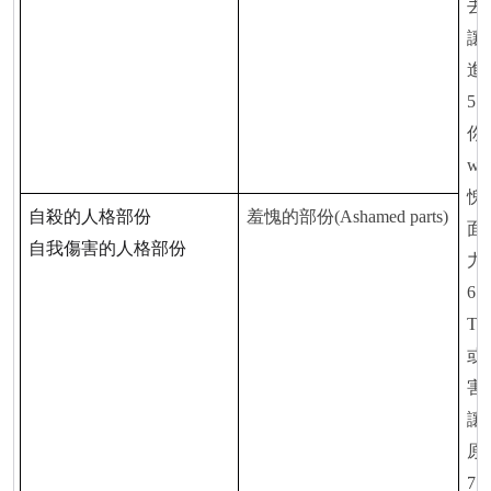
去
讓
進
5.
你
wo
愧
自殺的人格部份
羞愧的部份
(Ashamed parts)
面
自我傷害的人格部份
力
6.
Tri
或
害
讓
原
7.