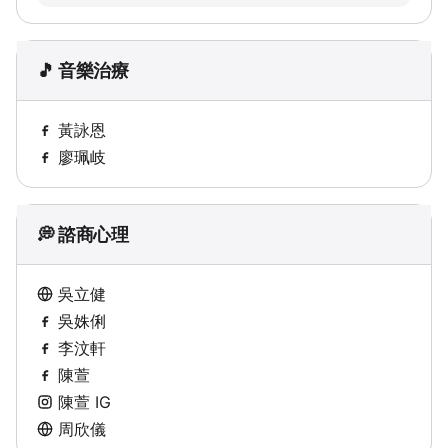
🎵 音樂治療
黃詠恩
廖珮岐
💭 諮商心理
吳立健
吳姝俐
李汶軒
陳萱
陳萱 IG
周欣儀