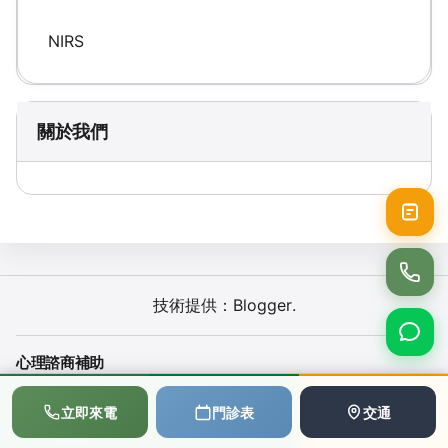
NIRS
關於我們
技術提供：
Blogger
.
心理諮商補助
📞
💬
📅
實習心理師諮商
立即來電
門診表
交通
撥打電話
LINE
預約
15-45歲年輕族群心理健康支持方案