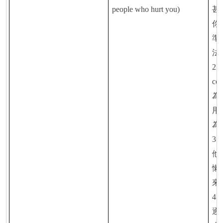
people who hurt you)
甚
你
準
法
2.
con
為
用
為
3.
他
懶
來
4.
逐