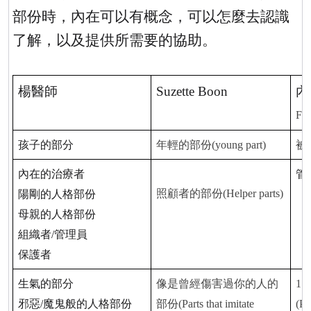
部份時，內在可以有概念，可以怎麼去認識
了解，以及提供所需要的協助。
楊醫師
Suzette Boon
內
Fam
孩子的部分
年輕的部份
(young part)
被
內在的治療者
管
照顧者的部份
(Helper parts)
陽剛的人格部份
母親的人格部份
組織者
/
管理員
保護者
生氣的部分
像是曾經傷害過你的人的
1.
邪惡
/
魔鬼般的人格部份
部份
(Parts that imitate
(Pe