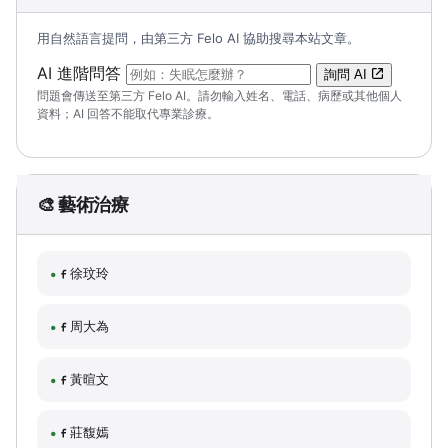
用自然語言提問，由第三方 Felo AI 協助搜尋本站文章。
（可輸入自然語言問題；送出後會開啟 Felo A
AI 進階問答
詢問 AI
問題會傳送至第三方 Felo AI。請勿輸入姓名、電話、病歷或其他個人
資料；AI 回答不能取代專業診療。
🎨 藝術治療
徐玟玲
周大為
黃暄文
莊馥嫣