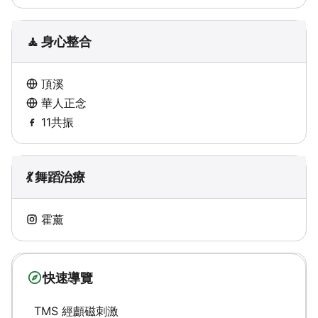
🧘 身心整合
頂溪
華人正念
11共振
💃 舞蹈治療
霍薰
快速導覽
TMS 經顱磁刺激