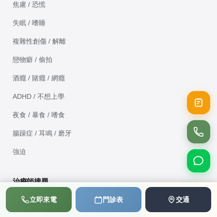
焦慮 / 恐慌
失眠 / 嗜睡
複雜性創傷 / 解離
戀物癖 / 偷拍
酒癮 / 賭癮 / 網癮
ADHD / 不想上學
夜食 / 暴食 / 嗜食
腸躁症 / 耳鳴 / 磨牙
強迫
治療師搜尋
📞
💬
📅
立即來電
門診表
交通
取向 | 年齡層 | 服務族群
撥打電話
LINE
預約