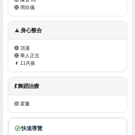
周欣儀
🧘 身心整合
頂溪
華人正念
11共振
💃 舞蹈治療
霍薰
快速導覽