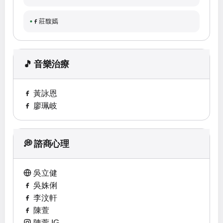
莊馥嫣
🎵 音樂治療
黃詠恩
廖珮岐
💭 諮商心理
吳立健
吳姝俐
李汶軒
陳萱
陳萱 IG