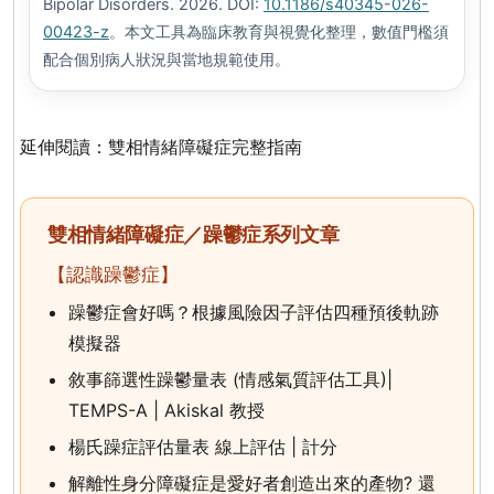
Bipolar Disorders. 2026. DOI:
10.1186/s40345-026-
00423-z
。本文工具為臨床教育與視覺化整理，數值門檻須
配合個別病人狀況與當地規範使用。
延伸閱讀：
雙相情緒障礙症完整指南
雙相情緒障礙症／躁鬱症系列文章
【認識躁鬱症】
躁鬱症會好嗎？根據風險因子評估四種預後軌跡
模擬器
敘事篩選性躁鬱量表 (情感氣質評估工具)|
TEMPS-A | Akiskal 教授
楊氏躁症評估量表 線上評估 | 計分
解離性身分障礙症是愛好者創造出來的產物? 還