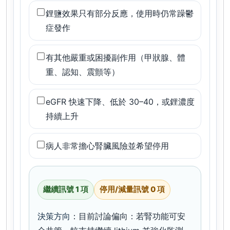
鋰鹽效果只有部分反應，使用時仍常躁鬱
症發作
有其他嚴重或困擾副作用（甲狀腺、體
重、認知、震顫等）
eGFR 快速下降、低於 30–40，或鋰濃度
持續上升
病人非常擔心腎臟風險並希望停用
繼續訊號 1 項
停用/減量訊號 0 項
決策方向
：目前討論偏向：若腎功能可安