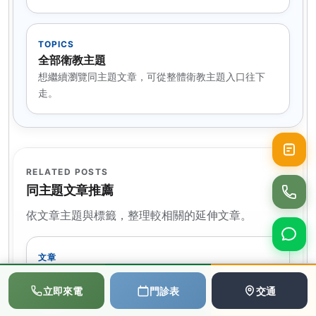
TOPICS
全部衛教主題
想繼續瀏覽同主題文章，可從整體衛教主題入口往下
走。
RELATED POSTS
同主題文章推薦
依文章主題與標籤，整理較相關的延伸文章。
文章
鋰鹽 (學名Lithium salts) × 腎功能追蹤工具 |
📞
💬
📅
鋰鹽治療時，如何判讀腎功能風險？
立即來電
門診表
交通
撥打電話
LINE
預約
.li-renal-page, .li-renal-page * { box-sizing: border-