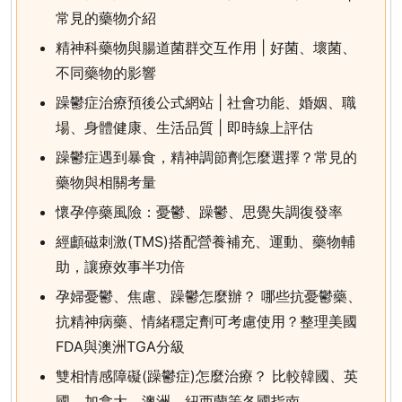
常見的藥物介紹
精神科藥物與腸道菌群交互作用 | 好菌、壞菌、
不同藥物的影響
躁鬱症治療預後公式網站 | 社會功能、婚姻、職
場、身體健康、生活品質 | 即時線上評估
躁鬱症遇到暴食，精神調節劑怎麼選擇？常見的
藥物與相關考量
懷孕停藥風險：憂鬱、躁鬱、思覺失調復發率
經顱磁刺激(TMS)搭配營養補充、運動、藥物輔
助，讓療效事半功倍
孕婦憂鬱、焦慮、躁鬱怎麼辦？ 哪些抗憂鬱藥、
抗精神病藥、情緒穩定劑可考慮使用？整理美國
FDA與澳洲TGA分級
雙相情感障礙(躁鬱症)怎麼治療？ 比較韓國、英
國、加拿大、澳洲、紐西蘭等各國指南