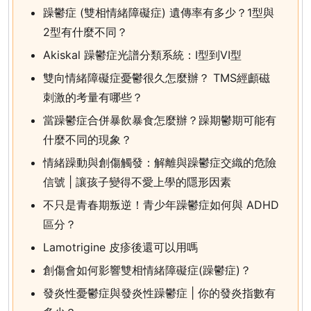
躁鬱症 (雙相情緒障礙症) 遺傳率有多少？1型與
2型有什麼不同？
Akiskal 躁鬱症光譜分類系統：I型到VI型
雙向情緒障礙症憂鬱很久怎麼辦？ TMS經顱磁
刺激的考量有哪些？
當躁鬱症合併暴飲暴食怎麼辦？躁期鬱期可能有
什麼不同的現象？
情緒躁動與創傷觸發：解離與躁鬱症交織的危險
信號 | 讓孩子變得不愛上學的隱形因素
不只是青春期叛逆！青少年躁鬱症如何與 ADHD
區分？
Lamotrigine 皮疹後還可以用嗎
創傷會如何影響雙相情緒障礙症(躁鬱症)？
發炎性憂鬱症與發炎性躁鬱症 | 你的發炎指數有