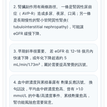
2. 腎臟副作用有兩條路徑。
一條是腎因性尿崩
症（ AVP-R）造成多尿、夜尿、口渴；另一條
是長期慢性的腎小管間質性腎炎(
tubulointerstitial nephropathy)，可能讓
eGFR 緩慢下降。
3. 早期斜率很重要。
若 eGFR 在 12–18 個月內
快速下降，或年化下降超過約 5
mL/min/1.73m²，屬於需要提高警覺的訊號。
4. 血中鋰濃度與累積暴露有 劑量反應訊號。
換
句話說，平均血中鋰濃度愈高、曾有 >1.0
mmol/L 的中毒/高濃度事件、累積劑量愈高，
腎功能風險愈需要留意。