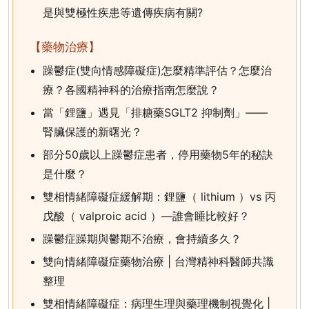
是與雙極性疾患等遺傳疾病有關?
【藥物治療】
躁鬱症(雙向情感障礙症)怎麼精準評估？怎麼治
療？各國精神科的治療指南怎麼說？
當「鋰鹽」遇見「排糖藥SGLT2 抑制劑」——
腎臟保護的新曙光？
部分50歲以上躁鬱症患者，停用藥物5年的秘訣
是什麼？
雙相情緒障礙症緩解期：鋰鹽（ lithium ）vs 丙
戊酸（ valproic acid ）—誰會睡比較好？
躁鬱症躁期與鬱期不治療，會持續多久？
雙向情緒障礙症藥物治療 | 台灣精神科醫師共識
整理
雙相情緒障礙症：病理生理與藥理機制視覺化 |