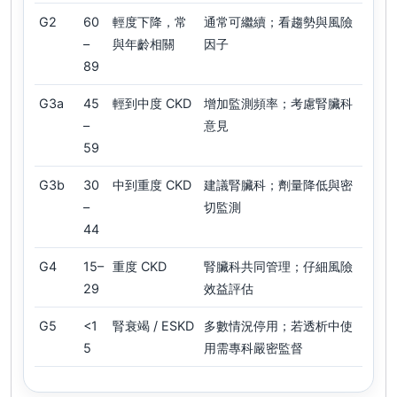
G2
60
輕度下降，常
通常可繼續；看趨勢與風險
–
與年齡相關
因子
89
G3a
45
輕到中度 CKD
增加監測頻率；考慮腎臟科
–
意見
59
G3b
30
中到重度 CKD
建議腎臟科；劑量降低與密
–
切監測
44
G4
15–
重度 CKD
腎臟科共同管理；仔細風險
29
效益評估
G5
<1
腎衰竭 / ESKD
多數情況停用；若透析中使
5
用需專科嚴密監督