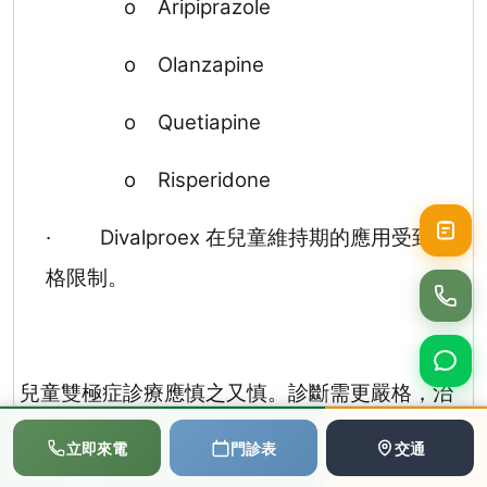
o
Aripiprazole
o
Olanzapine
o
Quetiapine
o
Risperidone
·
Divalproex
在兒童維持期的應用受到嚴
格限制。
兒童雙極症診療應慎之又慎。診斷需更嚴格，治
療上則盡量採非藥物手段先行。若不得不使用藥
📞
💬
📅
立即來電
門診表
交通
撥打電話
LINE
預約
物，也通常選擇較溫和的方案並短期使用，同時