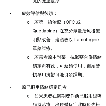
見的嚴重皮疹。
·
療效評估與後續：
o
若第一線治療（
OFC
或
Quetiapine
）在充分劑量治療後無
明顯改善，建議改以
Lamotrigine
單藥試療。
o
若患者原本對某一抗鬱藥合併情緒
穩定劑有效，可延續使用，但須警
惕單用抗鬱可能引發躁期。
·
原已服用情緒穩定劑者：
o
如果患者在鬱期發作前已服用鋰鹽
維持治療，出現鬱症症狀時應先檢