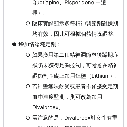
Quetiapine
、
Risperidone
中選
擇）。
○
臨床實證顯示多種精神調節劑對躁期
均有效，因此可根據個體情況調整。
●
增加情緒穩定劑：
○
如果換用第二種精神調節劑後躁期症
狀仍未獲得足夠控制，可考慮在精神
調節劑基礎上加用鋰鹽（
Lithium
）。
○
若鋰鹽無法耐受或患者不願接受定期
血中濃度監測，則可改為加用
Divalproex
。
○
需注意的是，
Divalproex
對女性有重