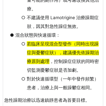
量可能的副作用）或考慮改換其他治
療。
○
不建議使用
Lamotrigine
治療躁期症
狀，因其對急性躁症無效。
●
混合狀態與快速循環：
○
若臨床呈現混合型發作（同時出現躁
症與憂鬱症狀），建議優先依躁期治
療原則處理
，控制躁症症狀的同時密
切監測憂鬱症狀是否加劇。
○
對於快速循環型（一年中發作頻繁）
患者，治療上與一般躁鬱症相同。
急性躁期治療以迅速鎮靜患者為首要目標。