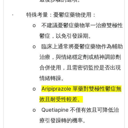
·
特殊考量：憂鬱症藥物使用：
o
不建議憂鬱症藥物單一治療雙極性
鬱症，以免引發躁期。
o
臨床上通常將憂鬱症藥物作為輔助
治療，與情緒穩定劑或精神調節劑
合併使用，且需密切監控是否出現
情緒轉躁。
o
Aripiprazole
單藥對雙極性鬱症無
效且耐受性較差。
o
Quetiapine
不僅有效且可降低治
療引發躁轉的機率。