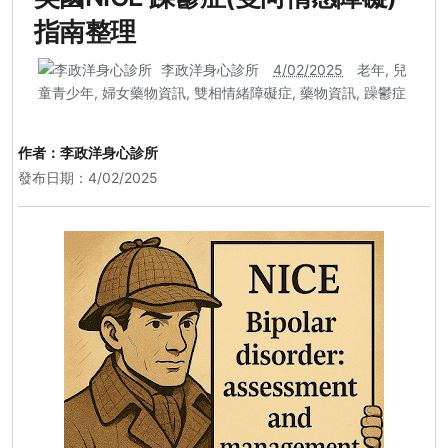
指南整理
李政洋身心診所
4/02/2025
老年
,
兒
童青少年
,
婦女藥物資訊
,
雙相情緒障礙症
,
藥物資訊
,
躁鬱症
作者：
李政洋身心診所
發布日期：4/02/2025