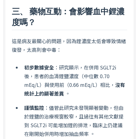
三、 藥物互動：會影響血中鋰濃
度嗎？
這是病友最關心的問題，因為鋰濃度太低會導致情緒
復發，太高則會中毒：
初步數據安全
：研究顯示，在併用 SGLT2i
後，患者的血清鋰鹽濃度（中位數 0.70
mEq/L）與使用前（0.66 mEq/L）相比，
沒有
統計上的顯著差異
。
謹慎監控
：儘管此研究未發現顯著變動，但由
於鋰鹽的治療視窗較窄，且過往有其他文獻提
到 SGLT2i 可能增加鋰的排泄，臨床上仍建議
在剛開始併用時增加抽血頻率 。