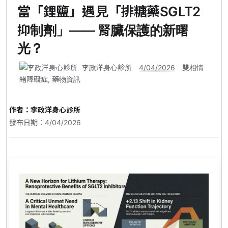
當「鋰鹽」遇見「排糖藥SGLT2
抑制劑」—— 腎臟保護的新曙
光？
李政洋身心診所
4/04/2026
雙相情
緒障礙症
,
藥物資訊
作者：
李政洋身心診所
發布日期：4/04/2026