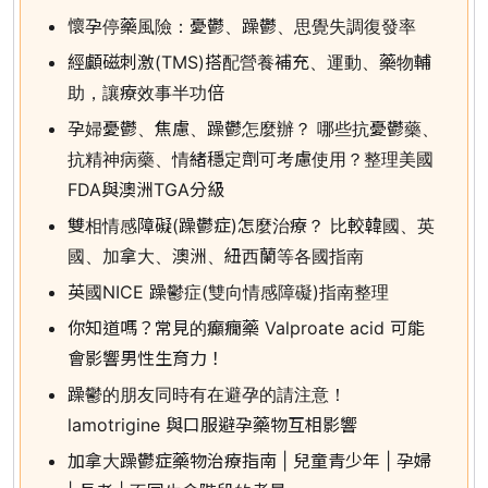
懷孕停藥風險：憂鬱、躁鬱、思覺失調復發率
經顱磁刺激(TMS)搭配營養補充、運動、藥物輔
助，讓療效事半功倍
孕婦憂鬱、焦慮、躁鬱怎麼辦？ 哪些抗憂鬱藥、
抗精神病藥、情緒穩定劑可考慮使用？整理美國
FDA與澳洲TGA分級
雙相情感障礙(躁鬱症)怎麼治療？ 比較韓國、英
國、加拿大、澳洲、紐西蘭等各國指南
英國NICE 躁鬱症(雙向情感障礙)指南整理
你知道嗎？常見的癲癇藥 Valproate acid 可能
會影響男性生育力！
躁鬱的朋友同時有在避孕的請注意！
lamotrigine 與口服避孕藥物互相影響
加拿大躁鬱症藥物治療指南 | 兒童青少年 | 孕婦