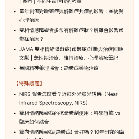
| 長者 | 不同生命階段的考量
童年創傷對躁鬱症與解離症共病的影響：藥物與
心理治療
雙相情感障礙者多常有解離症狀？解離會影響躁
鬱症治療？
JAMA 雙相情緒障礙症(躁鬱症)診斷與治療回顧
文獻 | 急性期治療、維持治療、心理治療筆記
英國精神藥理協會：躁鬱症藥物治療
【特殊議題】
NIRS 報告怎麼看？近紅外光腦光譜儀（Near
Infrared Spectroscopy, NIRS）
雙相情緒障礙症的抗憂鬱劑使用：科學證據 vs
臨床如何結合
雙向情緒障礙症(躁鬱症) 會好嗎？10年研究的臨