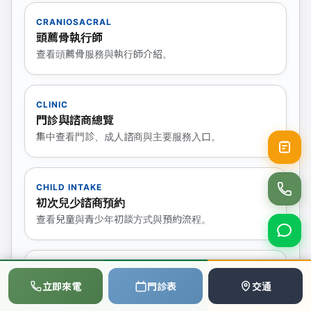
CRANIOSACRAL
頭薦骨執行師
查看頭薦骨服務與執行師介紹。
CLINIC
門診與諮商總覽
集中查看門診、成人諮商與主要服務入口。
CHILD INTAKE
初次兒少諮商預約
查看兒童與青少年初談方式與預約流程。
TEAM
📞
💬
📅
醫療團隊總覽
立即來電
門診表
交通
撥打電話
LINE
預約
認識醫師與各專業治療團隊。