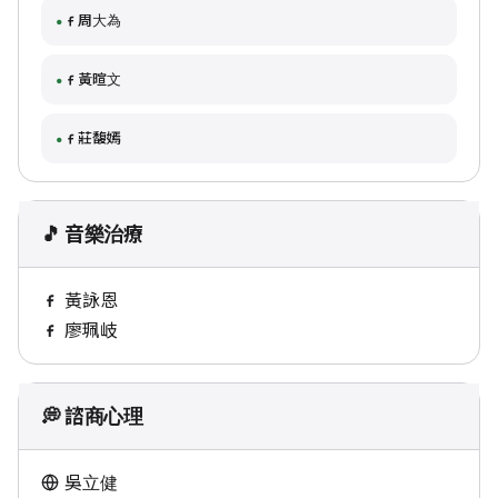
周大為
黃暄文
莊馥嫣
🎵 音樂治療
黃詠恩
廖珮岐
💭 諮商心理
吳立健