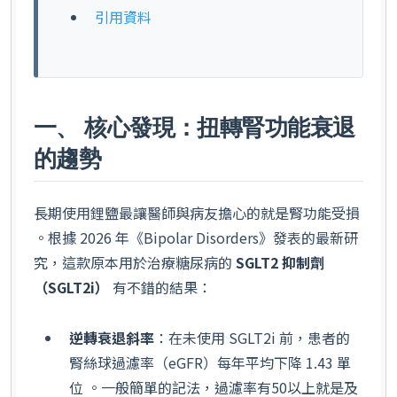
引用資料
一、 核心發現：扭轉腎功能衰退
的趨勢
長期使用鋰鹽最讓醫師與病友擔心的就是腎功能受損
。根據 2026 年《Bipolar Disorders》發表的最新研
究，這款原本用於治療糖尿病的
SGLT2 抑制劑
（SGLT2i）
有不錯的結果：
逆轉衰退斜率
：在未使用 SGLT2i 前，患者的
腎絲球過濾率（eGFR）每年平均下降 1.43 單
位 。一般簡單的記法，過濾率有50以上就是及