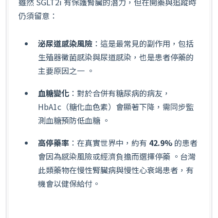
雖然 SGLT2i 有保護腎臟的潛力，但在開藥與追蹤時
仍須留意：
泌尿道感染風險
：這是最常見的副作用，包括
生殖器黴菌感染與尿道感染，也是患者停藥的
主要原因之一 。
血糖變化
：對於合併有糖尿病的病友，
HbA1c（糖化血色素）會顯著下降，需同步監
測血糖預防低血糖 。
高停藥率
：在真實世界中，約有
42.9%
的患者
會因為感染風險或經濟負擔而選擇停藥 。台灣
此類藥物在慢性腎臟病與慢性心衰竭患者，有
機會以健保給付。