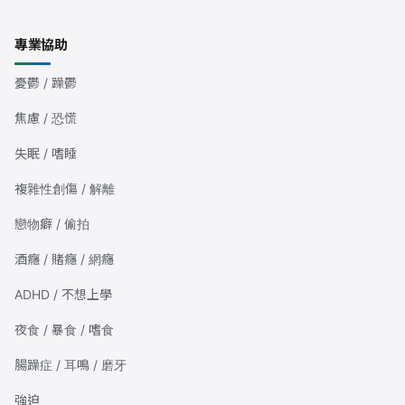
專業協助
憂鬱 / 躁鬱
焦慮 / 恐慌
失眠 / 嗜睡
複雜性創傷 / 解離
戀物癖 / 偷拍
酒癮 / 賭癮 / 網癮
ADHD / 不想上學
夜食 / 暴食 / 嗜食
腸躁症 / 耳鳴 / 磨牙
強迫