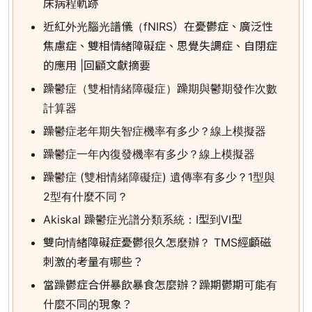
床病程軌跡
近紅外光腦光譜儀（fNIRS）在憂鬱症、廣泛性
焦慮症、雙相情緒障礙症、思覺失調症、自閉症
的應用 |回顧文獻摘要
躁鬱症（雙相情緒障礙症）躁期與鬱期發作次數
計算器
躁鬱症老年期失智症機率有多少？線上模擬器
躁鬱症一年內復發機率有多少？線上模擬器
躁鬱症 (雙相情緒障礙症) 遺傳率有多少？1型與
2型有什麼不同？
Akiskal 躁鬱症光譜分類系統：I型到VI型
雙向情緒障礙症憂鬱很久怎麼辦？ TMS經顱磁
刺激的考量有哪些？
當躁鬱症合併暴飲暴食怎麼辦？躁期鬱期可能有
什麼不同的現象？