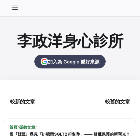
李政洋身心診所
加入為 Google 偏好來源
較新的文章
較舊的文章
首頁
/
衛教文章
/
當「鋰鹽」遇見「排糖藥SGLT2 抑制劑」—— 腎臟保護的新曙光？