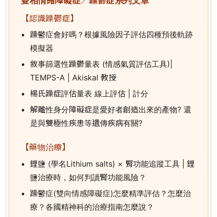
雙相情緒障礙症／躁鬱症系列文章
【認識躁鬱症】
躁鬱症會好嗎？根據風險因子評估四種預後軌跡
模擬器
敘事篩選性躁鬱量表 (情感氣質評估工具)|
TEMPS-A | Akiskal 教授
楊氏躁症評估量表 線上評估 | 計分
解離性身分障礙症是愛好者創造出來的產物? 還
是與雙極性疾患等遺傳疾病有關?
【藥物治療】
鋰鹽 (學名Lithium salts) × 腎功能追蹤工具 | 鋰
鹽治療時，如何判讀腎功能風險？
躁鬱症(雙向情感障礙症)怎麼精準評估？怎麼治
療？各國精神科的治療指南怎麼說？