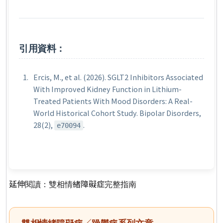
引用資料：
Ercis, M., et al. (2026). SGLT2 Inhibitors Associated
With Improved Kidney Function in Lithium-
Treated Patients With Mood Disorders: A Real-
World Historical Cohort Study.
Bipolar Disorders
,
28(2),
.
e70094
延伸閱讀：
雙相情緒障礙症完整指南