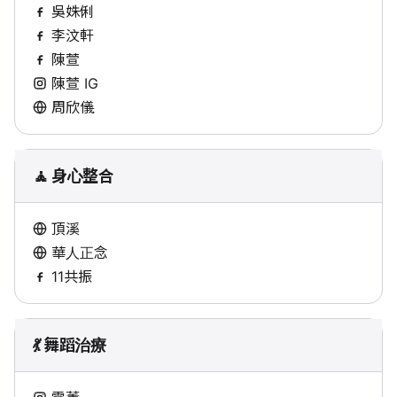
吳姝俐
李汶軒
陳萱
陳萱 IG
周欣儀
🧘 身心整合
頂溪
華人正念
11共振
💃 舞蹈治療