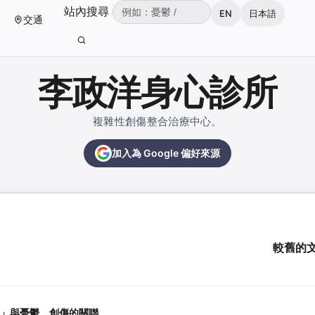
（可輸入：憂鬱、焦慮、失眠、ADHD、雙
站內搜尋
EN
日本語
交通
輸入關鍵字後按 Enter 或點擊搜尋按鈕。
李政洋身心診所
複雜性創傷整合治療中心。
加入為 Google 偏好來源
較舊的
」與憂鬱、創傷的關聯