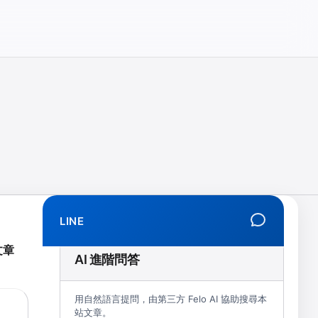
相、拒學、創傷、解離、EMDR、TMS、NIRS、預約）
LINE
文章
AI 進階問答
用自然語言提問，由第三方 Felo AI 協助搜尋本
站文章。