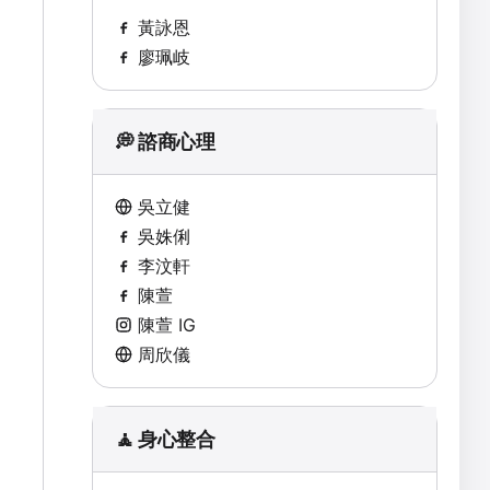
黃詠恩
廖珮岐
💭 諮商心理
吳立健
吳姝俐
李汶軒
陳萱
陳萱 IG
周欣儀
🧘 身心整合