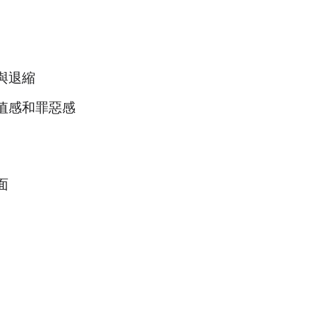
與退縮
值感和罪惡感
面