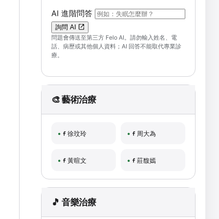
（可輸入自然語言問題；送出後會開啟 F
AI 進階問答
詢問 AI
問題會傳送至第三方 Felo AI。請勿輸入姓名、電
話、病歷或其他個人資料；AI 回答不能取代專業診
療。
🎨 藝術治療
徐玟玲
周大為
黃暄文
莊馥嫣
🎵 音樂治療