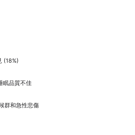
見
(18%)
睡眠品質不佳
候群和急性悲傷