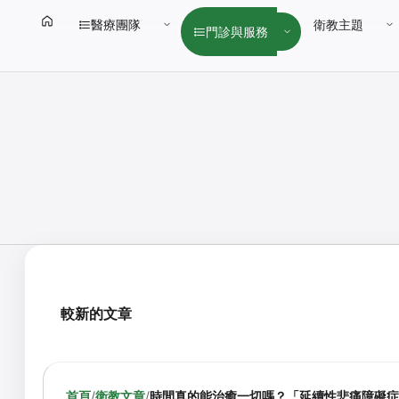
醫療團隊
衛教主題
門診與服務
較新的文章
首頁
/
衛教文章
/
時間真的能治癒一切嗎？「延續性悲痛障礙症