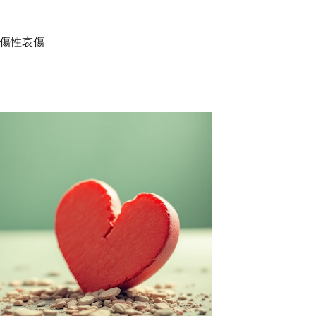
創傷性哀傷