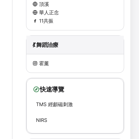
頂溪
華人正念
11共振
💃 舞蹈治療
霍薰
快速導覽
TMS 經顱磁刺激
NIRS