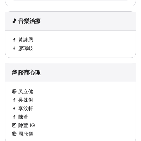
🎵 音樂治療
黃詠恩
廖珮岐
💭 諮商心理
吳立健
吳姝俐
李汶軒
陳萱
陳萱 IG
周欣儀