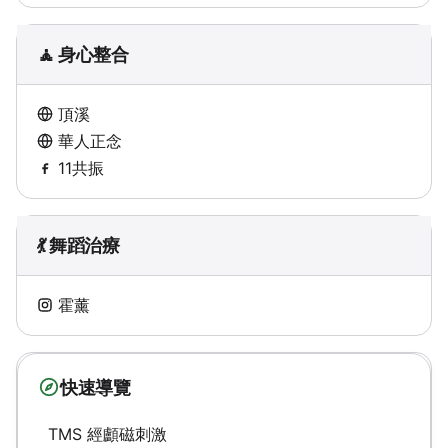
🧘 身心整合
頂溪
華人正念
11共振
💃 舞蹈治療
霍薰
快速導覽
TMS 經顱磁刺激