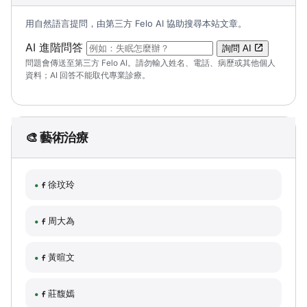
用自然語言提問，由第三方 Felo AI 協助搜尋本站文章。
（可輸入自然語言問題；送出後會開啟 Felo A
AI 進階問答
詢問 AI
問題會傳送至第三方 Felo AI。請勿輸入姓名、電話、病歷或其他個人
資料；AI 回答不能取代專業診療。
🎨 藝術治療
徐玟玲
周大為
黃暄文
莊馥嫣