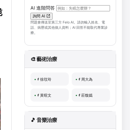
（可輸入自然語言問題；送出後會開啟 F
AI 進階問答
脆
詢問 AI
問題會傳送至第三方 Felo AI。請勿輸入姓名、電
話、病歷或其他個人資料；AI 回答不能取代專業診
療。
🎨 藝術治療
徐玟玲
周大為
黃暄文
莊馥嫣
🎵 音樂治療