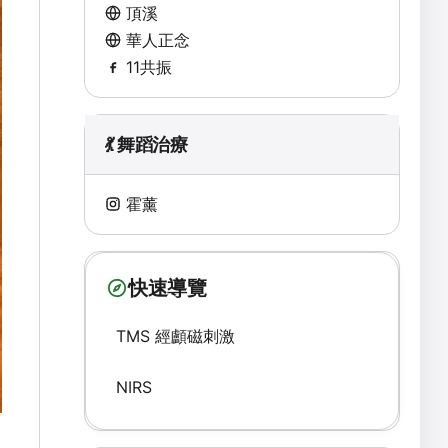
頂溪
華人正念
11共振
💃 舞蹈治療
霍薰
快速導覽
TMS 經顱磁刺激
NIRS