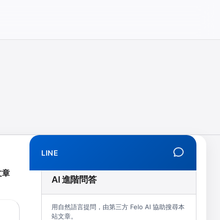
相、拒學、創傷、解離、EMDR、TMS、NIRS、預約）
LINE
文章
AI 進階問答
用自然語言提問，由第三方 Felo AI 協助搜尋本
站文章。