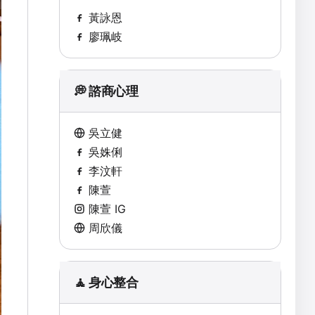
黃詠恩
廖珮岐
💭 諮商心理
吳立健
吳姝俐
李汶軒
陳萱
陳萱 IG
周欣儀
🧘 身心整合