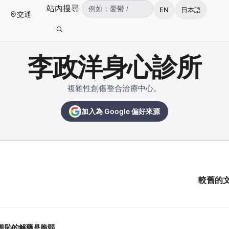
（可輸入：憂鬱、焦慮、失眠、ADHD、雙
站內搜尋
EN
日本語
交通
輸入關鍵字後按 Enter 或點擊搜尋按鈕。
李政洋身心診所
複雜性創傷整合治療中心。
加入為 Google 偏好來源
較舊的
羞恥的解藥是脆弱