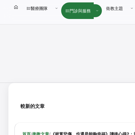
醫療團隊
衛教主題
門診與服務
較新的文章
首頁
/
衛教文章
/
《就算悲傷，也還是能夠幸福》讀後心得2：