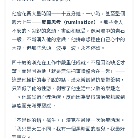
他會花費大量時間——十五分鐘、一小時，甚至整個
週六上午——
反芻思考（rumination）
。那些令人
不安的、尖銳的念頭、畫面和感受，像河流中的岩石
一般，不斷湧入他的意識。他拼命想穩住自己心中的
木筏，但那些念頭一波接一波，永不停歇。
四十歲的漢克在工作中嚴重低成就。不是因為缺乏才
華，而是因為他「就是無法把事情整合在一起」——
這是他挫折的妻子說的話。漢克嘗試過抗憂鬱藥物，
只降低了他的性慾，剝奪了他生活中少數的樂趣之
一。他嘗試過心理治療，反而因為覺得讓治療師感到
無能而充滿罪惡感。
「不是你的錯，醫生，」漢克在最後一次治療時說。
「我只是天生不同。我有一個黑暗面的魔鬼。我最好
習慣它。」