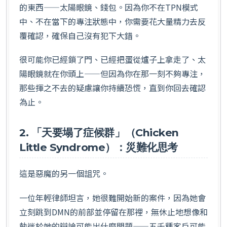
的東西——太陽眼鏡、錢包。因為你不在TPN模式
中、不在當下的專注狀態中，你需要花大量精力去反
覆確認，確保自己沒有犯下大錯。
很可能你已經鎖了門、已經把蛋從爐子上拿走了、太
陽眼鏡就在你頭上——但因為你在那一刻不夠專注，
那些揮之不去的疑慮讓你持續恐慌，直到你回去確認
為止。
2. 「天要塌了症候群」（Chicken
Little Syndrome）：災難化思考
這是惡魔的另一個詛咒。
一位年輕律師坦言，她很難開始新的案件，因為她會
立刻跳到DMN的前部並停留在那裡，無休止地想像和
執迷於她的辯論可能出什麼問題——五千種客戶可能