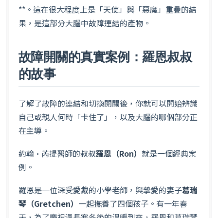
**。這在很大程度上是「天使」與「惡魔」重疊的結
果，是這部分大腦中故障連結的產物。
故障開關的真實案例：羅恩叔叔
的故事
了解了故障的連結和切換開關後，你就可以開始辨識
自己或親人何時「卡住了」，以及大腦的哪個部分正
在主導。
約翰·芮提醫師的叔叔
羅恩（Ron）
就是一個經典案
例。
羅恩是一位深受愛戴的小學老師，與摯愛的妻子
葛瑞
琴（Gretchen）
一起撫養了四個孩子。有一年春
天，為了慶祝漫長寒冬後的溫暖到來，羅恩和葛瑞琴