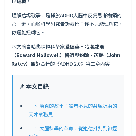
拉鋸戰。
理解這場戰爭，是掙脫ADHD大腦中反芻思考枷鎖的
第一步。而腦科學研究告訴我們：你不只能理解它，
你還能扭轉它。
本文摘自哈佛精神科學家
愛德華·哈洛威爾
（Edward Hallowell）醫師
與
約翰·芮提（John
Ratey）醫師
合著的《ADHD 2.0》第二章內容。
📌 本文目錄
一、 漢克的故事：被看不見的惡魔折磨的
天才業務員
二、 大腦科學的革命：從道德批判到神經