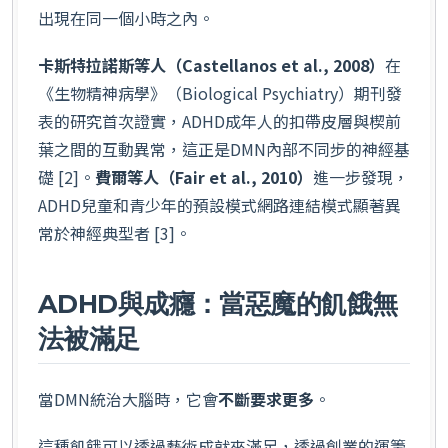
出現在同一個小時之內。
卡斯特拉諾斯等人（Castellanos et al., 2008）
在
《生物精神病學》（Biological Psychiatry）期刊發
表的研究首次證實，ADHD成年人的扣帶皮層與楔前
葉之間的互動異常，這正是DMN內部不同步的神經基
礎 [2]。
費爾等人（Fair et al., 2010）
進一步發現，
ADHD兒童和青少年的預設模式網路連結模式顯著異
常於神經典型者 [3]。
ADHD與成癮：當惡魔的飢餓無
法被滿足
當DMN統治大腦時，它會
不斷要求更多
。
這種飢餓可以透過藝術成就來滿足，透過創業的運籌