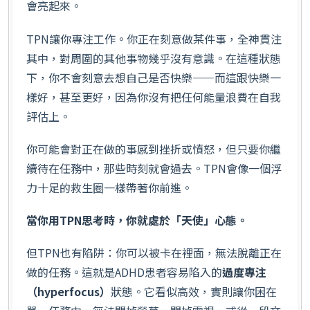
會亮起來。
TPN讓你專注工作。你正在刻意做某件事，全神貫注
其中，對周圍的其他事物幾乎沒有意識。在這種狀態
下，你不會刻意去想自己是否快樂——而這跟快樂一
樣好，甚至更好，因為你沒有把任何能量浪費在自我
評估上。
你可能會對正在做的事感到挫折或憤怒，但只要你繼
續待在任務中，那些時刻就會過去。TPN會像一個浮
力十足的救生圈一樣帶著你前進。
當你用TPN思考時，你就處於「天使」心態。
但TPN也有陷阱：你可以被卡在裡面，無法脫離正在
做的任務。這就是ADHD患者容易陷入的
過度專注
（hyperfocus）
狀態。它看似高效，實則讓你困在