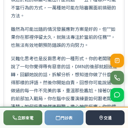
不當行為的方式，一萬種她可能在陪審團面前搞砸的
方法。
雖然為可能出錯的情況發展應對方案是好的，但**如
果你在那裡停留太久，就無法專注於當前的任務**，
也無法有效地朝預防錯誤的方向努力。
災難化思考也是反芻思考的一種形式。你的老闆隨口
說了一句你覺得帶有惡意的話，DMN的後部就超速運
轉，回顧她說的話，拆解分析，想知道你做了什麼值
得那樣的評語。然後你開始自責，回想你可能說過或
做過的每一件不完美的事，重溫那些尷尬。接著DMN
的前部加入戰局，你在腦中反覆演練要如何跟老闆說
清楚，如何斥責她然後辭職，擔心她的反應、你的懦
弱和後果。你確信自己會搞砸，因為大腦的這個部分
📞
💬
📅
立即來電
門診表
交通
會投射出一次次令人羞辱的情境重演。
撥打電話
LINE
預約