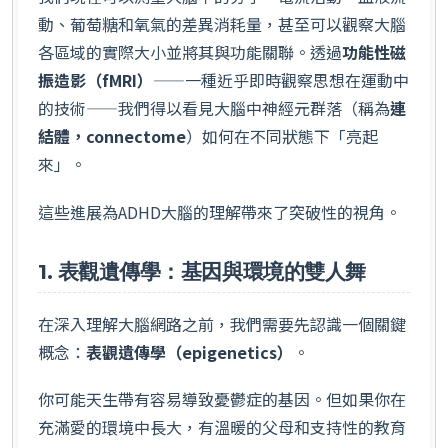
動、葡萄糖和氧氣的差異消耗量，甚至可以觀察大腦
各區域的實際大小並將其與功能關聯。透過
功能性磁
振造影（fMRI）
——一種近乎即時觀察思想在運動中
的技術——我們得以看見大腦中神經元群落（稱為
連
結體，connectome
）如何在不同狀態下「亮起
來」。
這些進展為ADHD大腦的理解帶來了突破性的視角。
1. 表觀遺傳學：基因與環境的雙人舞
在深入理解大腦網路之前，我們需要先認識一個關鍵
概念：
表觀遺傳學（epigenetics）
。
你可能天生帶有容易導致憂鬱症的基因。但如果你在
充滿愛的環境中長大，有溫暖的父母和支持性的教育