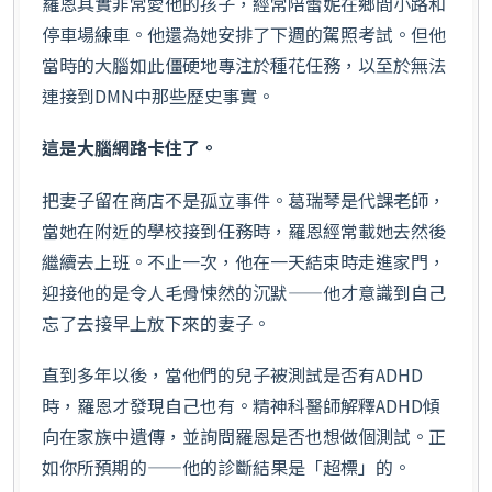
羅恩其實非常愛他的孩子，經常陪蕾妮在鄉間小路和
停車場練車。他還為她安排了下週的駕照考試。但他
當時的大腦如此僵硬地專注於種花任務，以至於無法
連接到DMN中那些歷史事實。
這是大腦網路卡住了。
把妻子留在商店不是孤立事件。葛瑞琴是代課老師，
當她在附近的學校接到任務時，羅恩經常載她去然後
繼續去上班。不止一次，他在一天結束時走進家門，
迎接他的是令人毛骨悚然的沉默——他才意識到自己
忘了去接早上放下來的妻子。
直到多年以後，當他們的兒子被測試是否有ADHD
時，羅恩才發現自己也有。精神科醫師解釋ADHD傾
向在家族中遺傳，並詢問羅恩是否也想做個測試。正
如你所預期的——他的診斷結果是「超標」的。