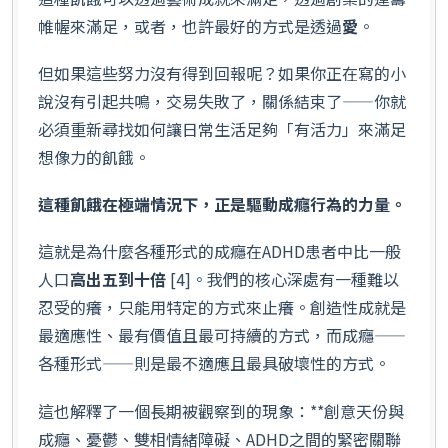
帷幄來滿足，或者，也許最好的方式是透過
愛
。
但如果這些努力沒有得到回報呢？如果你正在寫的小
說沒有引起共鳴，交易失敗了，關係結束了——你就
必須重新尋找如何讓日常生活足夠「有活力」來滿足
想像力的飢餓。
這種飢餓在極端情況下，正是驅動成癮行為的力量。
這就是為什麼各種形式的成癮在ADHD患者中比一般
人口
高出五到十倍
[4]。我們的核心深處有一種難以
忍受的癢，只能用特定的方式來止癢。創造性成就是
最適應性、最有價值且最可持續的方式，而成癮——
各種形式——則是最不適應且最具破壞性的方式。
這也解釋了一個長期被觀察到的現象：**創意天份與
成癮、憂鬱、雙相情緒障礙、ADHD之間的緊密關聯