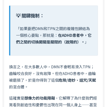
💡 關鍵機制：
「如果要把DMN和TPN之間的複雜性歸結為
一個核心要點，那就是：
在ADHD患者中，它
們之間的切換開關是關閉的（故障的）。
」
換言之，在大多數人中，DMN不會輕易滑入TPN；
齒輪咬合良好，沒有故障。但在ADHD患者中，齒輪
被磨損了，於是你得到了這個
危險/奇妙、詛咒/天賦
的混合體。
這確實是
想像力的功能障礙
，它解釋了為什麼我們經
常看到創造性和憂鬱性出現在同一個人身上——甚至