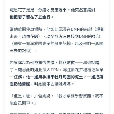
羅恩花了足足一分鐘才反應過來。他突然意識到——
他把妻子留在了五金行
。
當他離開停車場時，他如此沉浸在DMN的前部（規劃
未來、想像花園），以至於沒有連接到DMN的後部
（他有一個深愛的妻子的歷史記憶，以及他們一起開
車去的記憶）。
如果你以為他會驚慌失措、拼命道歉——那你就錯
了。羅恩此時如此深入TPN，專注於花卉種植這項單
一任務，他
一邊用手撫平牡丹周圍的泥土，一邊把鑰
匙扔給蕾妮
，叫她開車去接她媽媽。
「但是，爸，」蕾妮說，「我才拿到學習駕照。我不
能自己開車。」