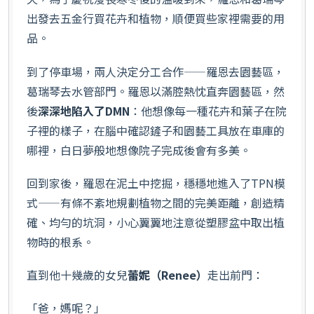
出發去五金行買花卉和植物，順便買些家裡需要的用
品。
到了停車場，兩人決定分工合作——羅恩去園藝區，
葛瑞琴去水管部門。羅恩以滿腔熱忱直奔園藝區，然
後
深深地陷入了DMN
：他想像每一種花卉和葉子在院
子裡的樣子，在腦中確認鏟子和園藝工具放在車庫的
哪裡，白日夢般地想像院子完成後會有多美。
回到家後，羅恩在泥土中挖掘，穩穩地進入了TPN模
式——有條不紊地規劃植物之間的完美距離，創造精
確、均勻的坑洞，小心翼翼地注意從塑膠盆中取出植
物時的根系。
直到他十幾歲的女兒
蕾妮（Renee）
走出前門：
「爸，媽呢？」