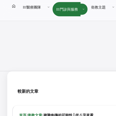
醫療團隊
衛教主題
門診與服務
較新的文章
首頁
/
衛教文章
/
複雜創傷的可能性 | 從八字來看