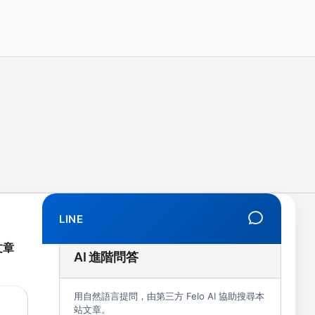
相、拒學、創傷、解離、EMDR、TMS、NIRS、預約）
LINE
文章
AI 進階問答
用自然語言提問，由第三方 Felo AI 協助搜尋本
站文章。