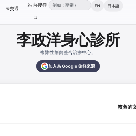
（可輸入：憂鬱、焦慮、失眠、ADHD、雙
站內搜尋
EN
日本語
交通
輸入關鍵字後按 Enter 或點擊搜尋按鈕。
李政洋身心診所
複雜性創傷整合治療中心。
加入為 Google 偏好來源
較舊的