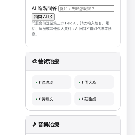
（可輸入自然語言問題；送出後會開啟 F
AI 進階問答
詢問 AI
問題會傳送至第三方 Felo AI。請勿輸入姓名、電
話、病歷或其他個人資料；AI 回答不能取代專業診
療。
🎨 藝術治療
徐玟玲
周大為
黃暄文
莊馥嫣
🎵 音樂治療