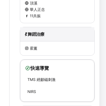
頂溪
華人正念
11共振
💃 舞蹈治療
霍薰
快速導覽
TMS 經顱磁刺激
NIRS