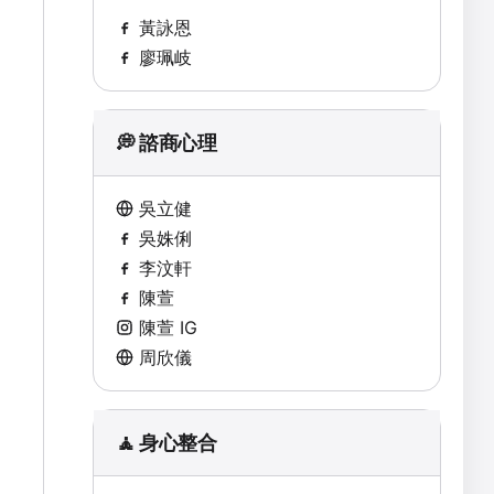
黃詠恩
廖珮岐
💭 諮商心理
吳立健
吳姝俐
李汶軒
陳萱
陳萱 IG
周欣儀
🧘 身心整合