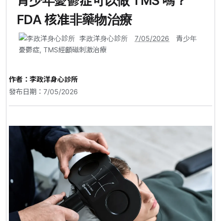
青少年憂鬱症可以做 TMS 嗎？
FDA 核准非藥物治療
李政洋身心診所
7/05/2026
青少年
憂鬱症
,
TMS經顱磁刺激治療
作者：
李政洋身心診所
發布日期：7/05/2026