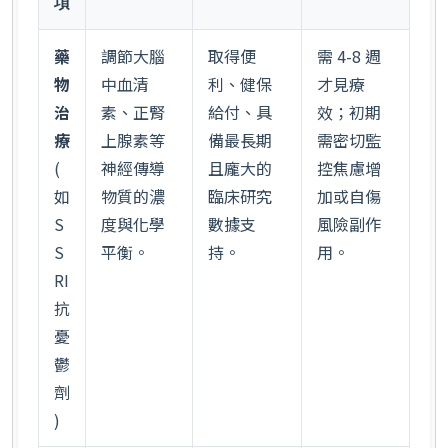
項
藥
調節大腦
取得便
需 4-8 週
物
中血清
利、健保
才見療
治
素、正腎
給付、具
效；初期
療
上腺素等
備最長期
需密切監
(
神經傳導
且龐大的
控焦慮增
如
物質的濃
臨床研究
加或自傷
S
度與化學
數據支
風險副作
S
平衡。
持。
用。
RI
抗
憂
鬱
劑
)