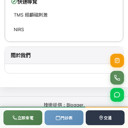
快速導覽
TMS 經顱磁刺激
NIRS
關於我們
技術提供：
Blogger
.
📞
💬
📅
立即來電
門診表
交通
心理諮商補助
撥打電話
LINE
預約