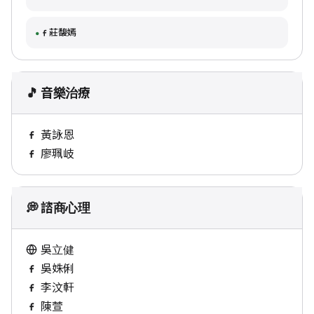
莊馥嫣
🎵 音樂治療
黃詠恩
廖珮岐
💭 諮商心理
吳立健
吳姝俐
李汶軒
陳萱