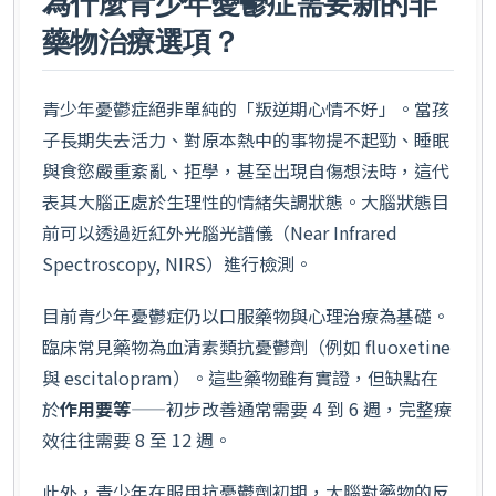
為什麼青少年憂鬱症需要新的非
藥物治療選項？
青少年憂鬱症絕非單純的「叛逆期心情不好」。當孩
子長期失去活力、對原本熱中的事物提不起勁、睡眠
與食慾嚴重紊亂、拒學，甚至出現自傷想法時，這代
表其大腦正處於生理性的情緒失調狀態。大腦狀態目
前可以透過近紅外光腦光譜儀（Near Infrared
Spectroscopy, NIRS）進行檢測。
目前青少年憂鬱症仍以口服藥物與心理治療為基礎。
臨床常見藥物為血清素類抗憂鬱劑（例如 fluoxetine
與 escitalopram）。這些藥物雖有實證，但缺點在
於
作用要等
——初步改善通常需要 4 到 6 週，完整療
效往往需要 8 至 12 週。
此外，青少年在服用抗憂鬱劑初期，大腦對藥物的反