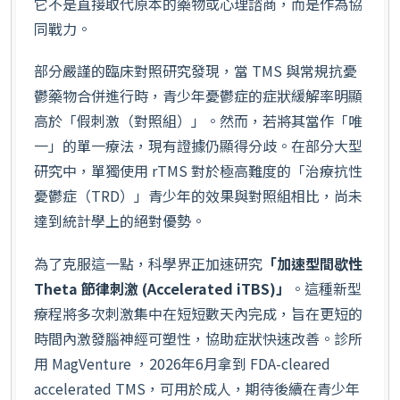
它不是直接取代原本的藥物或心理諮商，而是作為協
同戰力。
部分嚴謹的臨床對照研究發現，當 TMS 與常規抗憂
鬱藥物合併進行時，青少年憂鬱症的症狀緩解率明顯
高於「假刺激（對照組）」。然而，若將其當作「唯
一」的單一療法，現有證據仍顯得分歧。在部分大型
研究中，單獨使用 rTMS 對於極高難度的「治療抗性
憂鬱症（TRD）」青少年的效果與對照組相比，尚未
達到統計學上的絕對優勢。
為了克服這一點，科學界正加速研究
「加速型間歇性
Theta 節律刺激 (Accelerated iTBS)」
。這種新型
療程將多次刺激集中在短短數天內完成，旨在更短的
時間內激發腦神經可塑性，協助症狀快速改善。診所
用 MagVenture ，2026年6月拿到 FDA-cleared
accelerated TMS，可用於成人，期待後續在青少年