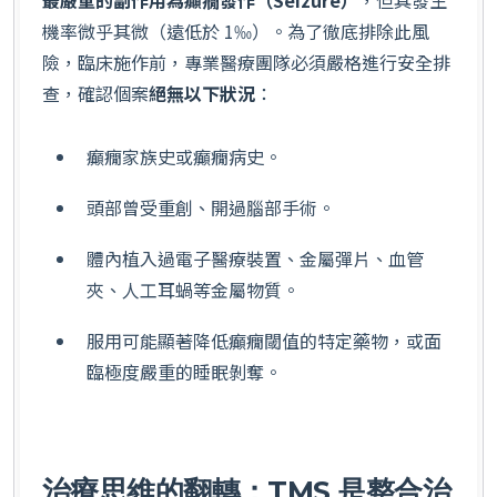
最嚴重的副作用為癲癇發作（Seizure）
，但其發生
機率微乎其微（遠低於 1‰）。為了徹底排除此風
險，臨床施作前，專業醫療團隊必須嚴格進行安全排
查，確認個案
絕無以下狀況
：
癲癇家族史或癲癇病史。
頭部曾受重創、開過腦部手術。
體內植入過電子醫療裝置、金屬彈片、血管
夾、人工耳蝸等金屬物質。
服用可能顯著降低癲癇閾值的特定藥物，或面
臨極度嚴重的睡眠剝奪。
治療思維的翻轉：TMS 是整合治