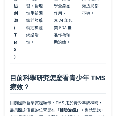
磁
衝，物理
學全身副
頭皮局部
刺
性重新調
作用、
不適。
激
節前額葉
2024 年起
(
特定神經
美 FDA 批
T
網絡活
准作為輔
M
性。
助治療。
S
)
目前科學研究怎麼看青少年 TMS
療效？
目前國際醫學實證顯示，TMS 用於青少年族群時，
最具臨床價值的位置是在
「輔助治療」
。也就是說，