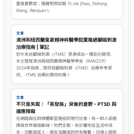
重度憂鬱症：隨機對照試驗 Yi-Jie Zhao, Shitong
Xiang, Wenjuan L
文章
澳洲和紐西蘭皇家精神科醫學院重複經顱磁刺激
治療指南 | 筆記
近年來經顱磁刺激（rTMS）逐漸成為一種新的選項。
本文整理澳洲與紐西蘭精神醫學學會（RANZCP）
2024年指南，提供經顱磁刺激（rTMS）治療參考資
訊。 rTMS 治療的適用時機 r
文章
不只是失蹤：「蒸發族」背後的憂鬱、PTSD 與
適應障礙
在網路與社群媒體緊密連結的現代社會，有一群人卻選
擇與世界徹底斷線。他們主動、有計畫地從生活中消
失，切斷與家人、朋友及職場的所有聯繫，彷彿人間蒸