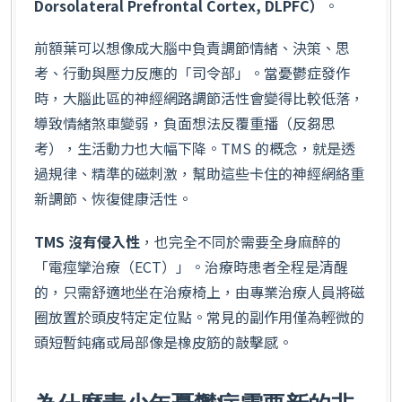
Dorsolateral Prefrontal Cortex, DLPFC）
。
前額葉可以想像成大腦中負責調節情緒、決策、思
考、行動與壓力反應的「司令部」。當憂鬱症發作
時，大腦此區的神經網路調節活性會變得比較低落，
導致情緒煞車變弱，負面想法反覆重播（反芻思
考），生活動力也大幅下降。TMS 的概念，就是透
過規律、精準的磁刺激，幫助這些卡住的神經網絡重
新調節、恢復健康活性。
TMS 沒有侵入性
，也完全不同於需要全身麻醉的
「電痙攣治療（ECT）」。治療時患者全程是清醒
的，只需舒適地坐在治療椅上，由專業治療人員將磁
圈放置於頭皮特定定位點。常見的副作用僅為輕微的
頭短暫鈍痛或局部像是橡皮筋的敲擊感。