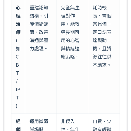
心
重建認知
完全無生
耗時較
理
結構、引
理副作
長、需個
治
導情緒調
用，能教
案具備一
療
節、改善
導長期可
定口語表
(
溝通與壓
用的心智
達與動
如
力處理。
與情緒適
機，且資
C
應策略。
源往往供
B
不應求。
T
/
IP
T
)
經
運用微弱
非侵入
自費、少
顱
磁場脈
性、無化
數有輕微