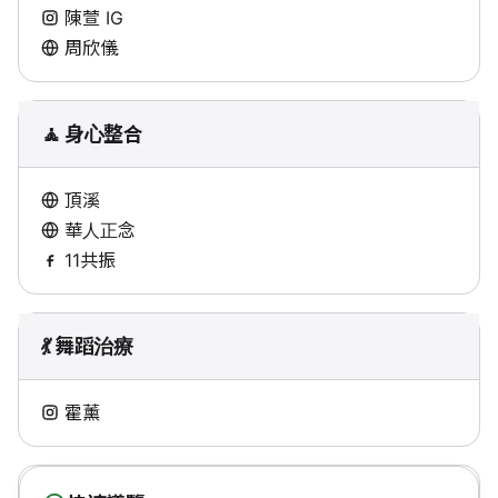
陳萱 IG
周欣儀
🧘 身心整合
頂溪
華人正念
11共振
💃 舞蹈治療
霍薰