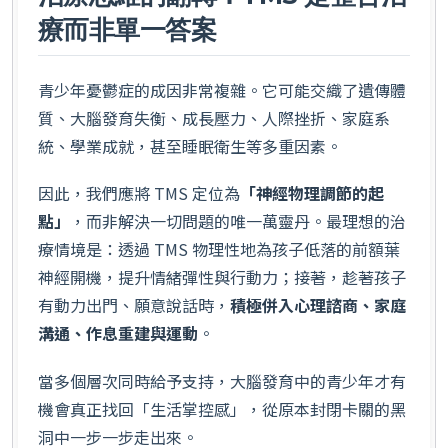
療而非單一答案
青少年憂鬱症的成因非常複雜。它可能交織了遺傳體
質、大腦發育失衡、成長壓力、人際挫折、家庭系
統、學業成就，甚至睡眠衛生等多重因素。
因此，我們應將 TMS 定位為
「神經物理調節的起
點」
，而非解決一切問題的唯一萬靈丹。最理想的治
療情境是：透過 TMS 物理性地為孩子低落的前額葉
神經開機，提升情緒彈性與行動力；接著，趁著孩子
有動力出門、願意說話時，
積極併入心理諮商、家庭
溝通、作息重建與運動
。
當多個層次同時給予支持，大腦發育中的青少年才有
機會真正找回「生活掌控感」，從原本封閉卡關的黑
洞中一步一步走出來。