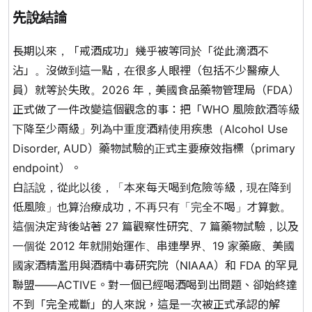
先說結論
長期以來，「戒酒成功」幾乎被等同於「從此滴酒不
沾」。沒做到這一點，在很多人眼裡（包括不少醫療人
員）就等於失敗。2026 年，美國食品藥物管理局（FDA）
正式做了一件改變這個觀念的事：把
「WHO 風險飲酒等級
下降至少兩級」
列為中重度酒精使用疾患（Alcohol Use
Disorder, AUD）藥物試驗的正式主要療效指標（primary
endpoint）。
白話說，從此以後，「本來每天喝到危險等級，現在降到
低風險」也算治療成功，不再只有「完全不喝」才算數。
這個決定背後站著 27 篇觀察性研究、7 篇藥物試驗，以及
一個從 2012 年就開始運作、串連學界、19 家藥廠、美國
國家酒精濫用與酒精中毒研究院（NIAAA）和 FDA 的罕見
聯盟——ACTIVE。對一個已經喝酒喝到出問題、卻始終達
不到「完全戒斷」的人來說，這是一次被正式承認的解