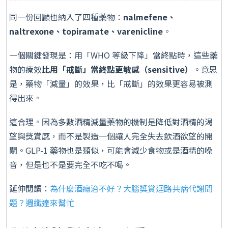
同一份回顧也納入了四種藥物：
nalmefene、
naltrexone、topiramate、varenicline
。
一個關鍵發現是：用「WHO 等級下降」當終點時，這些藥
物的療效
比用「戒斷」當終點更敏感（sensitive）
。意思
是，藥物「減量」的效果，比「戒斷」的效果更容易被測
得出來。
這合理。因為多數酒精減量藥物的機制是降低對酒精的渴
望與獎賞感，而不是製造一個讓人完全失去飲酒欲望的開
關。GLP-1 藥物也是類似，可能會減少食物或是酒精的噪
音，但是也不是要完全不吃不喝。
延伸閱讀：
為什麼酒癮治不好？大腦獎賞迴路共病代謝問
題？週纖達來幫忙