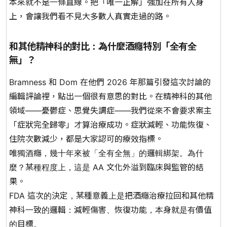
本來就不是一條直線。把「唯一正解」強加在所有人身
上，會讓我們看不見大多數人真實走過的路。
和其他精神科的對比：為什麼酒癮特別「全有全
無」？
Bramness 和 Dom 在他們 2026 年那篇引發這次討論的
編輯評論裡，點出一個很有意思的對比。在精神科的其他
領域——憂鬱症、思覺失調症——我們從來不會要求案主
「症狀完全歸零」才算治療成功。症狀減輕、功能恢復、
住院次數減少，都是大家認可的療效指標。
唯獨酒癮，幾十年來被「全有全無」的邏輯綁架。為什
麼？某種程度上，這是 AA 文化外溢到臨床與監管的結
果。
FDA 這次的決定，某種意義上是把酒癮治療拉回和其他精
神科一致的邏輯：
減輕傷害、恢復功能，本身就是有價值
的目標。