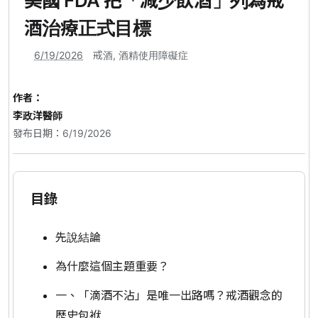
美國 FDA 把「減少飲酒」列為戒
酒治療正式目標
6/19/2026
戒酒
,
酒精使用障礙症
作者：
李政洋醫師
發布日期：6/19/2026
目錄
先說結論
為什麼這個主題重要？
一、「滴酒不沾」是唯一出路嗎？戒酒觀念的
歷史包袱