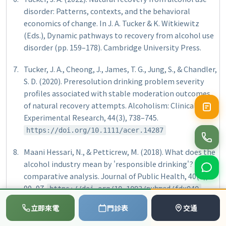
disorder: Patterns, contexts, and the behavioral
economics of change. In J. A. Tucker & K. Witkiewitz
(Eds.),
Dynamic pathways to recovery from alcohol use
disorder
(pp. 159–178). Cambridge University Press.
Tucker, J. A., Cheong, J., James, T. G., Jung, S., & Chandler,
S. D. (2020). Preresolution drinking problem severity
profiles associated with stable moderation outcomes
of natural recovery attempts.
Alcoholism: Clinical and
Experimental Research, 44
(3), 738–745.
https://doi.org/10.1111/acer.14287
Maani Hessari, N., & Petticrew, M. (2018). What does the
alcohol industry mean by 'responsible drinking'? A
comparative analysis.
Journal of Public Health, 40
(1),
90–97.
https://doi.org/10.1093/pubmed/fdx040
📞
💬
📅
立即來電
門診表
交通
Brennan, E., Schoenaker, D. A. J. M., Durkin, S. J.,
撥打電話
LINE
預約
Dunstone, K., Dixon, H. G., Slater, M. D., et al. (2020).