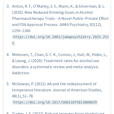
Anton, R. F., O'Malley, S. S., Mann, K., & Silverman, B. L.
(2025). New Reduced Drinking Goals in Alcohol
Pharmacotherapy Trials—A Novel Public-Private Effort
and FDA Approval Process.
JAMA Psychiatry, 82
(12),
1159–1160.
https://doi.org/10.1001/jamapsychiatry.2025.251
5
Mekonen, T., Chan, G. C. K., Connor, J., Hall, W., Hides, L.,
& Leung, J. (2020). Treatment rates for alcohol use
disorders: a systematic review and meta-analysis.
Addiction
.
McGowan, P. (2021). AA and the redeployment of
temperance literature.
Journal of American Studies,
48
(1), 51–78.
https://doi.org/10.1017/S0021875813000029
Tucker, J. A. (2022). Natural recovery from alcohol use