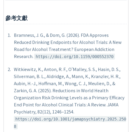
參考文獻
Bramness, J. G., & Dom, G. (2026). FDA Approves
Reduced Drinking Endpoints for Alcohol Trials: A New
Road for Alcohol Treatment?
European Addiction
Research
.
https://doi.org/10.1159/000552370
Witkiewitz, K., Anton, R. F., O'Malley, S. S., Hasin, D. S.,
Silverman, B. L., Aldridge, A., Mann, K., Kranzler, H. R.,
Aubin, H.-J., Hoffman, M., Wong, C. J., Meulien, D., &
Zarkin, G. A. (2025). Reductions in World Health
Organization Risk Drinking Levels as a Primary Efficacy
End Point for Alcohol Clinical Trials: A Review.
JAMA
Psychiatry, 82
(12), 1246–1254.
https://doi.org/10.1001/jamapsychiatry.2025.250
8