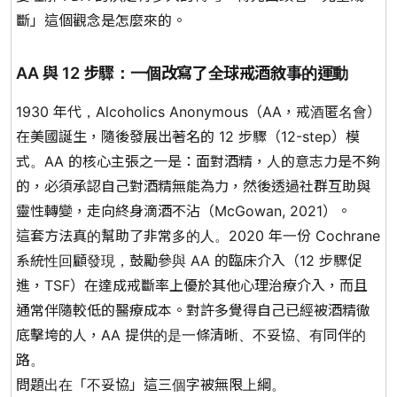
斷」這個觀念是怎麼來的。
AA 與 12 步驟：一個改寫了全球戒酒敘事的運動
1930 年代，Alcoholics Anonymous（AA，戒酒匿名會）
在美國誕生，隨後發展出著名的 12 步驟（12-step）模
式。AA 的核心主張之一是：面對酒精，人的意志力是不夠
的，必須承認自己對酒精無能為力，然後透過社群互助與
靈性轉變，走向
終身滴酒不沾
（McGowan, 2021）。
這套方法真的幫助了非常多的人。2020 年一份 Cochrane
系統性回顧發現，鼓勵參與 AA 的臨床介入（12 步驟促
進，TSF）在達成戒斷率上優於其他心理治療介入，而且
通常伴隨較低的醫療成本。對許多覺得自己已經被酒精徹
底擊垮的人，AA 提供的是一條清晰、不妥協、有同伴的
路。
問題出在「不妥協」這三個字被無限上綱。