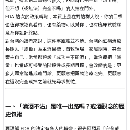
戒斷。這套信念幫過很多人，但同時也把一群「想少喝、
但不想（或無法）完全不喝」的人擋在門外。
FDA 這次的政策轉彎，本質上是在對這群人說：你的目標
也值得被認真看待，也有藥物可以幫你，也有臨床試驗願
意為你設計終點。
對台灣的讀者來說，這件事距離並不遠。台灣的酒癮治療
長期以「戒斷」為主流目標，衛教現場、家屬期待、甚至
案主自己，常常都預設「成功＝不碰酒」。當治療把「減
量」也當成可接受的階段性或長期目標，會改變的是：更
多人願意踏進成癮門診、更願意把藥物治療吃完、更願意
在還沒完全戒掉之前就先尋求幫忙。
一、「滴酒不沾」是唯一出路嗎？戒酒觀念的歷
史包袱
要理解 FDA 的決定有多大的轉彎，得先回頭看「完全戒