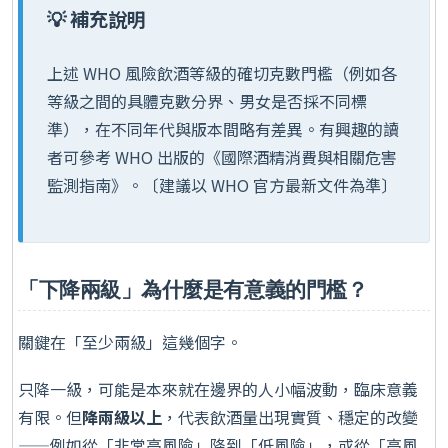
💡 補充說明
上述 WHO 風險飲酒等級的確切克數門檻（例如各
等級之間的具體克數分界、男女是否採不同標
準），在不同年代與版本間略有差異。有興趣的讀
者可參考 WHO 出版的《國際酒精消費與相關危害
監測指南》。〔建議以 WHO 官方最新文件為準〕
「下降兩級」為什麼是有意義的門檻？
關鍵在「至少兩級」這幾個字。
只降一級，可能是本來就在邊界的人小幅波動，臨床意義
有限。但
降兩級以上
，代表飲酒量出現實質、穩定的改變
——例如從「非常高風險」降到「低風險」，或從「高風