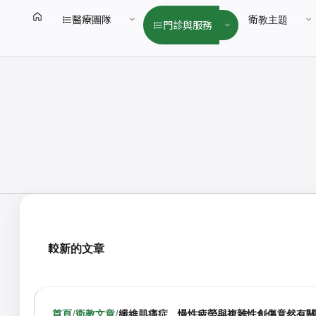
醫療團隊
衛教主題
門診與服務
較新的文章
首頁
/
衛教文章
/
纖維肌痛症、慢性疲勞與複雜性創傷竟然有關