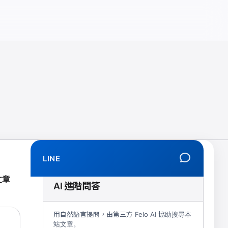
相、拒學、創傷、解離、EMDR、TMS、NIRS、預約）
LINE
文章
AI 進階問答
用自然語言提問，由第三方 Felo AI 協助搜尋本
站文章。