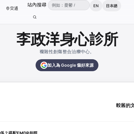
（可輸入：憂鬱、焦慮、失眠、ADHD、雙
站內搜尋
EN
日本語
交通
輸入關鍵字後按 Enter 或點擊搜尋按鈕。
李政洋身心診所
複雜性創傷整合治療中心。
加入為 Google 偏好來源
較舊的
係？搭配EMDR共照