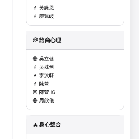
黃詠恩
廖珮岐
💭 諮商心理
吳立健
吳姝俐
李汶軒
陳萱
陳萱 IG
周欣儀
🧘 身心整合