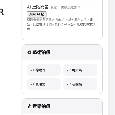
（可輸入自然語言問題；送出後會開啟 F
AI 進階問答
R
詢問 AI
問題會傳送至第三方 Felo AI。請勿輸入姓名、電
話、病歷或其他個人資料；AI 回答不能取代專業診
療。
🎨 藝術治療
徐玟玲
周大為
黃暄文
莊馥嫣
🎵 音樂治療