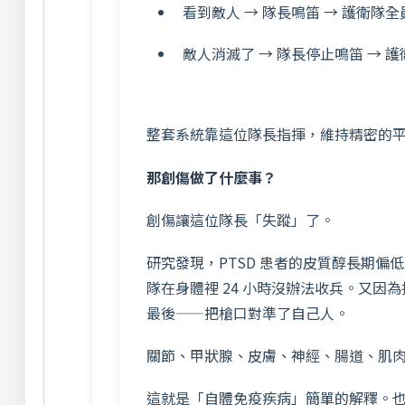
看到敵人 → 隊長鳴笛 → 護衛隊
敵人消滅了 → 隊長停止鳴笛 → 
整套系統靠這位隊長指揮，維持精密的
那創傷做了什麼事？
創傷讓這位隊長「失蹤」了。
研究發現，PTSD 患者的皮質醇長期偏
隊在身體裡 24 小時沒辦法收兵。又
最後——把槍口對準了自己人。
關節、甲狀腺、皮膚、神經、腸道、肌
這就是「自體免疫疾病」簡單的解釋。