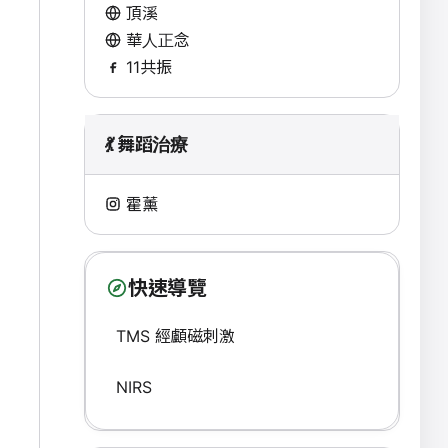
頂溪
華人正念
11共振
💃 舞蹈治療
霍薰
快速導覽
TMS 經顱磁刺激
NIRS