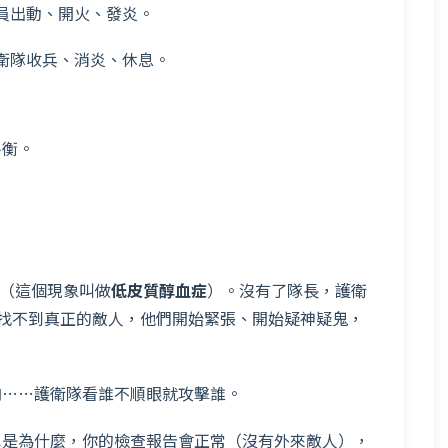
全員出動、開火、發炎。
護衛隊收兵、消炎、休息。
平衡。
低（這個現象叫做
低皮質醇血症
）。沒有了隊長，護衛
因為找不到真正的敵人，他們開始緊張、開始疑神疑鬼，
肉……護衛隊看誰不順眼就攻擊誰。
也是為什麼，你的檢查報告會正常（沒有外來敵人），