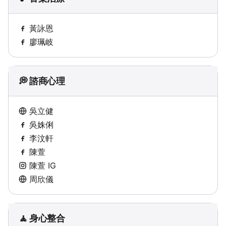
黃詠恩
廖珮岐
💭 諮商心理
吳立健
吳姝俐
李汶軒
陳萱
陳萱 IG
周欣儀
🧘 身心整合