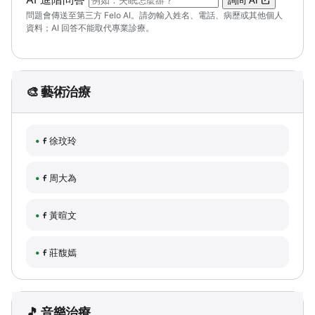
詢問 AI
問題會傳送至第三方 Felo AI。請勿輸入姓名、電話、病歷或其他個人
資料；AI 回答不能取代專業診療。
🎨 藝術治療
徐玟玲
周大為
黃暄文
莊馥嫣
🎵 音樂治療