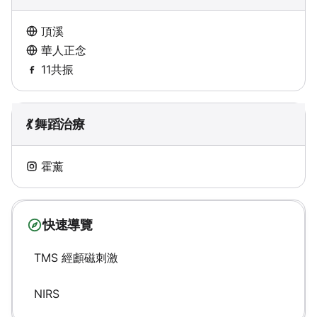
頂溪
華人正念
11共振
💃 舞蹈治療
霍薰
快速導覽
TMS 經顱磁刺激
NIRS