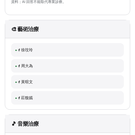
資料；AI 回答不能取代專業診療。
🎨 藝術治療
徐玟玲
周大為
黃暄文
莊馥嫣
🎵 音樂治療