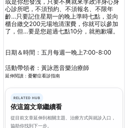
或是你想發洩，只要不爽就來李政洋身心身
心診所吧，不須預約、不須報名、不限年
齡…只要記住星期一的晚上準時七點，並向
櫃台繳交2
00
元場地清潔費，你就可以參加
了，但…要是您超過七點
10
分，就抱歉囉。
日期＆時間：五月每週一晚上
7:00-8:00
活動帶領者：黃詠恩音樂治療師
延伸閱讀：
憂鬱症看診指南
RELATED HUB
依這篇文章繼續看
從目前文章延伸到相關主題、治療方式與就診入口，
協助你找到下一步。