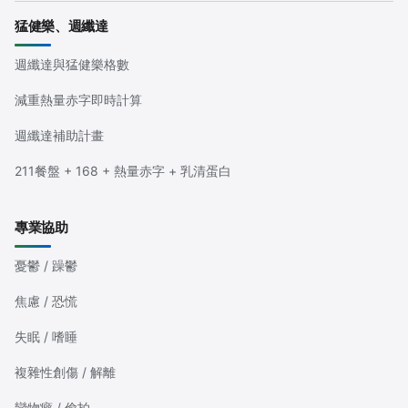
猛健樂、週纖達
週纖達與猛健樂格數
減重熱量赤字即時計算
週纖達補助計畫
211餐盤 + 168 + 熱量赤字 + 乳清蛋白
專業協助
憂鬱 / 躁鬱
焦慮 / 恐慌
失眠 / 嗜睡
複雜性創傷 / 解離
戀物癖 / 偷拍