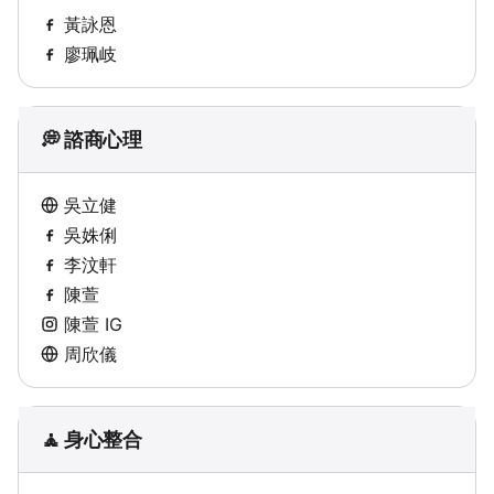
黃詠恩
廖珮岐
💭 諮商心理
吳立健
吳姝俐
李汶軒
陳萱
陳萱 IG
周欣儀
🧘 身心整合