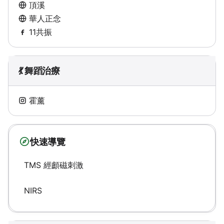
頂溪
華人正念
11共振
💃 舞蹈治療
霍薰
快速導覽
TMS 經顱磁刺激
NIRS