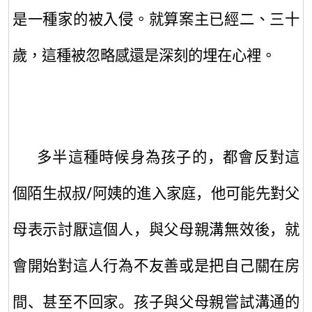
是一種家的被入侵。
就算案主已經二、三十
歲，這種被忽略感還是深刻的埋在心裡。
多半這種時候身為孩子的，都會反對這
個陌生叔叔
/
阿姨的
進入家庭
，他可能先對父
母表示討厭這個人，與父母親溝無效後
，就
會開始對這人行為不友善或是
把自己
關在房
間、甚至不回家
。
孩子與父母親
嘗試
溝通
的