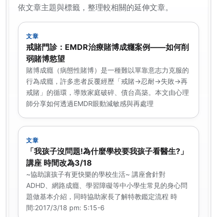
依文章主題與標籤，整理較相關的延伸文章。
文章
戒賭門診：EMDR治療賭博成癮案例——如何削
弱賭博慾望
賭博成癮（病態性賭博）是一種難以單靠意志力克服的
行為成癮，許多患者反覆經歷「戒賭→忍耐→失敗→再
戒賭」的循環，導致家庭破碎、債台高築。本文由心理
師分享如何透過EMDR眼動減敏感與再處理
文章
「我孩子沒問題!為什麼學校要我孩子看醫生?」
講座 時間改為3/18
~協助讓孩子有更快樂的學校生活~ 講座會針對
ADHD、網路成癮、學習障礙等中小學生常見的身心問
題做基本介紹，同時協助家長了解特教鑑定流程 時
間:2017/3/18 pm: 5:15-6