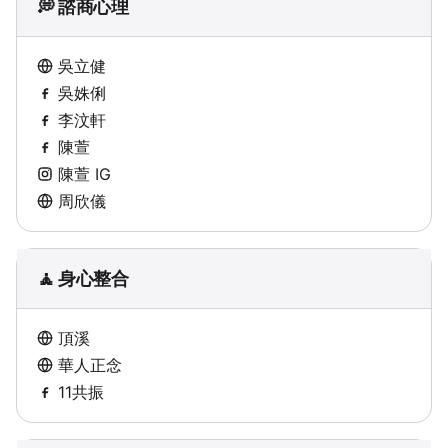
💭 諮商心理
吳立健
吳姝俐
李汶軒
陳萱
陳萱 IG
周欣儀
🧘 身心整合
頂溪
華人正念
11共振