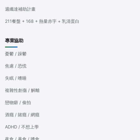
週纖達補助計畫
211餐盤 + 168 + 熱量赤字 + 乳清蛋白
專業協助
憂鬱 / 躁鬱
焦慮 / 恐慌
失眠 / 嗜睡
複雜性創傷 / 解離
戀物癖 / 偷拍
酒癮 / 賭癮 / 網癮
ADHD / 不想上學
夜食 / 暴食 / 嗜食