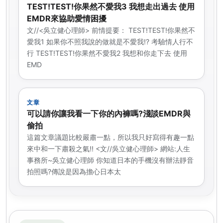
TEST!TEST!你果然不愛我3 我想走出過去 使用
EMDR來協助愛情困擾
文//<吳立健心理師> 前情提要： TEST!TEST!你果然不
愛我1 如果你不照我說的做就是不愛我!? 考驗情人行不
行 TEST!TEST!你果然不愛我2 我想和你走下去 使用
EMD
文章
可以請你讓我看一下你的內褲嗎?淺談EMDR與
偷拍
這篇文章議題比較嚴肅一點，所以我只好寫得有趣一點
來中和一下肅殺之氣!! <文//吳立健心理師> 網站:人生
事務所~吳立健心理師 你知道日本的手機沒有辦法靜音
拍照嗎?傳說是因為擔心日本太