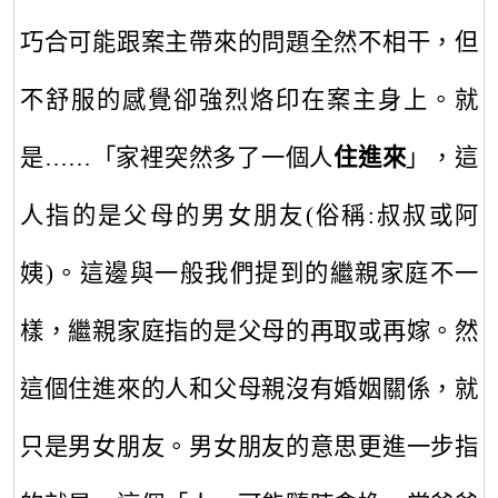
巧合
可能跟案
主帶來的問題全然不相干，但
不舒服的感覺卻強烈烙印在案主身上。就
是
…
…
「家裡突然多了
一
個人
住進來
」，這
人指的是父母的男女朋友
(
俗稱
:
叔叔或阿
姨
)
。這邊與一般我們提到的繼親家庭不一
樣
，繼親家庭指的是父母的再取或再嫁。然
這個住進來的
人
和父母親沒有婚姻關係，就
只是男女朋友。
男女朋友的意思更進一步指