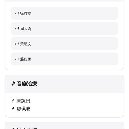
徐玟玲
周大為
黃暄文
莊馥嫣
🎵 音樂治療
黃詠恩
廖珮岐