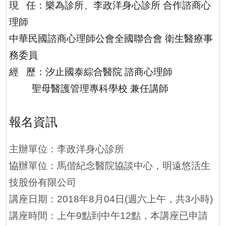
現
任：樂為診所、李政洋身心診所 合作諮商心
理師
中華民國諮商心理師公會全國聯合會 衛生醫療事
務委員
經
歷：汐止國泰綜合醫院 諮商心理師
聖母醫護管理專科學校 兼任講師
報名資訊
主辦單位：李政洋身心診所
協辦單位：馬偕紀念醫院協談中心，明遠悠活生
技股份有限公司
講座日期：
年
月
日
週六上午，共
小時
2018
8
04
(
3
)
講座時間：上午
點到中午
點，本講座已申請
9
12