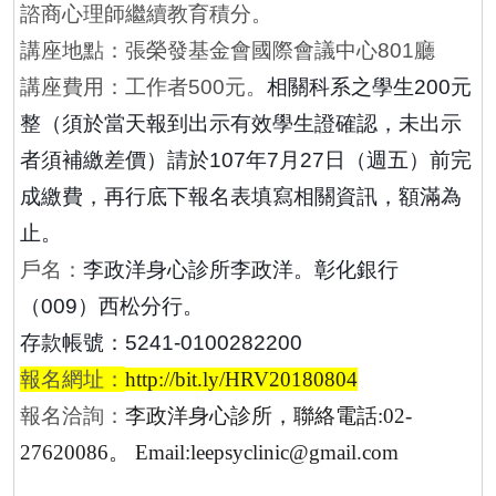
諮商心理師繼續教育積分。
講座地點：張榮發基金會國際會議中心
廳
801
講座費用：工作者
元。
相關科系之學生
元
500
200
整（須於當天報到出示有效學生證確認，未出示
者須補繳差價）請於
年
月
日（週五）前完
107
7
27
成繳費，再行底下報名表填寫相關資訊，額滿為
止。
戶名：
李政洋身心診所李政洋。彰化銀行
（
）西松分行。
009
存款帳號：
5241-0100282200
報名網址
：
http://bit.ly/HRV20180804
報名洽詢：
李政洋身心診所，聯絡電話
:02-
。
27620086
Email:leepsyclinic@gmail.com