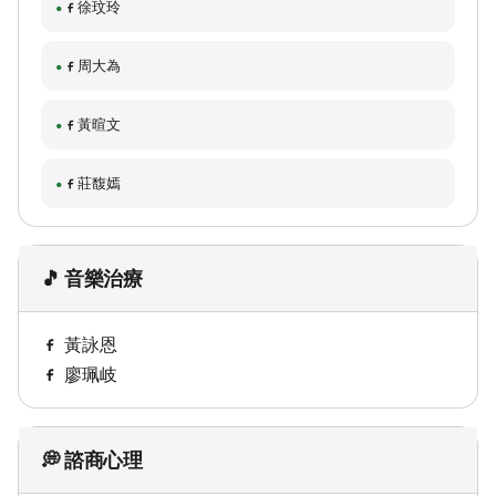
徐玟玲
周大為
黃暄文
莊馥嫣
🎵 音樂治療
黃詠恩
廖珮岐
💭 諮商心理