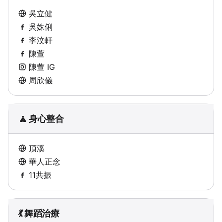
吳立健
吳姝俐
李汶軒
陳萱
陳萱 IG
周欣儀
🧘 身心整合
頂溪
華人正念
11共振
💃 舞蹈治療