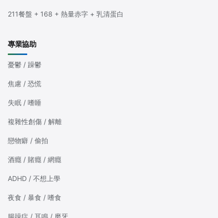
211餐盤 + 168 + 熱量赤字 + 乳清蛋白
專業協助
憂鬱 / 躁鬱
焦慮 / 恐慌
失眠 / 嗜睡
複雜性創傷 / 解離
戀物癖 / 偷拍
酒癮 / 賭癮 / 網癮
ADHD / 不想上學
夜食 / 暴食 / 嗜食
腸躁症 / 耳鳴 / 磨牙