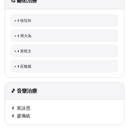
🎨 藝術治療
徐玟玲
周大為
黃暄文
莊馥嫣
🎵 音樂治療
黃詠恩
廖珮岐