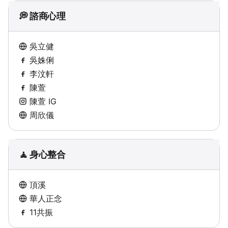
💭 諮商心理
吳立健
吳姝俐
李汶軒
陳萱
陳萱 IG
周欣儀
🧘 身心整合
頂溪
華人正念
11共振