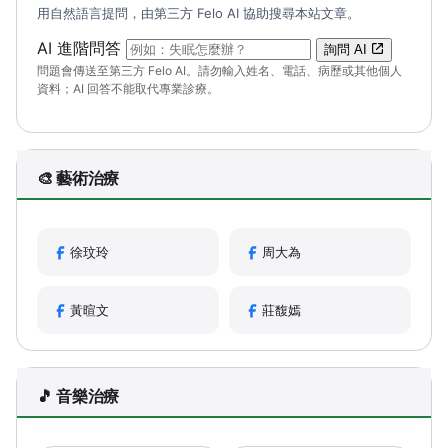
用自然語言提問，由第三方 Felo AI 協助搜尋本站文章。
（可輸入自然語言問題；送出後會開啟 Felo A
AI 進階問答
詢問 AI
問題會傳送至第三方 Felo AI。請勿輸入姓名、電話、病歷或其他個人
資料；AI 回答不能取代專業診療。
🎨 藝術治療
徐玟玲
周大為
黃暄文
莊馥嫣
🎵 音樂治療