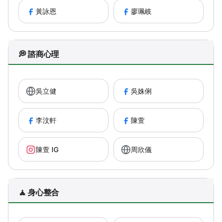
黃詠恩
廖珮岐
💭 諮商心理
吳立健
吳姝俐
李汶軒
陳萱
陳萱 IG
周欣儀
🧘 身心整合