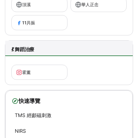
頂溪
華人正念
11共振
💃 舞蹈治療
霍薰
快速導覽
TMS 經顱磁刺激
NIRS