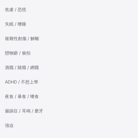
焦慮 / 恐慌
失眠 / 嗜睡
複雜性創傷 / 解離
戀物癖 / 偷拍
酒癮 / 賭癮 / 網癮
ADHD / 不想上學
夜食 / 暴食 / 嗜食
腸躁症 / 耳鳴 / 磨牙
強迫