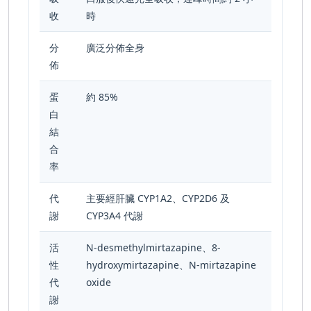
收
時
分
廣泛分佈全身
佈
蛋
約 85%
白
結
合
率
代
主要經肝臟 CYP1A2、CYP2D6 及
謝
CYP3A4 代謝
活
N-desmethylmirtazapine、8-
性
hydroxymirtazapine、N-mirtazapine
代
oxide
謝