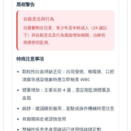
黑框警告
自殺意念與行為
抗憂鬱劑在兒童、青少年及年輕成人（24 歲以
下）與自殺意念及行為風險增加相關。治療初
期應密切監測。
特殊注意事項
顆粒性白血球缺乏症
：出現發燒、喉嚨痛、口腔
潰瘍等感染徵象時應立即檢查 WBC
體重增加
：主要在前 4 週，需定期監測體重及
血脂
鎮靜
：建議睡前服用，駕駛或操作機械時需注意
有癲癇病史者謹慎使用
雙極性疾患患者需確認已使用情緒穩定劑