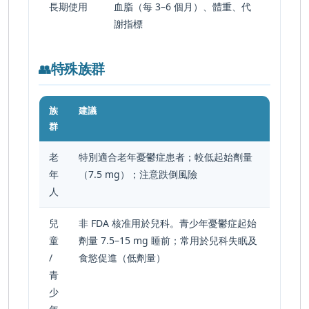
長期使用
血脂（每 3–6 個月）、體重、代
謝指標
特殊族群
👥
族
建議
群
老
特別適合老年憂鬱症患者；較低起始劑量
年
（7.5 mg）；注意跌倒風險
人
兒
非 FDA 核准用於兒科。青少年憂鬱症起始
童
劑量 7.5–15 mg 睡前；常用於兒科失眠及
/
食慾促進（低劑量）
青
少