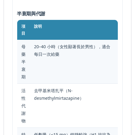
半衰期與代謝
項
說明
目
母
20–40 小時（女性顯著長於男性），適合
藥
每日一次給藥
半
衰
期
活
去甲基米塔扎平（N-
性
desmethylmirtazapine）
代
謝
物
特
低劑量（≤15 mg）鎮靜較強（H
1
拮抗為