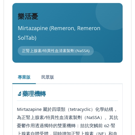
樂活憂
Mirtazapine (Remeron, Remeron
SolTab)
正腎上腺素/特異性血清素製劑 (NaSSA)
專業版
民眾版
藥理機轉
🔬
Mirtazapine 屬於四環類（tetracyclic）化學結構，
為正腎上腺素/特異性血清素製劑（NaSSA）。其抗
憂鬱作用透過
獨特的雙重機轉
：拮抗突觸前 α
2
-腎
上腺素自體受體，同時增加正腎上腺素（NE）和血