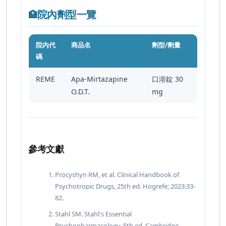
院內劑型一覽
🏥
院內代
商品名
劑型/劑量
碼
REME
Apa-Mirtazapine
口溶錠 30
O.D.T.
mg
參考文獻
Procyshyn RM, et al. Clinical Handbook of
Psychotropic Drugs, 25th ed. Hogrefe; 2023:33-
82.
Stahl SM. Stahl's Essential
Psychopharmacology, 5th ed. Cambridge