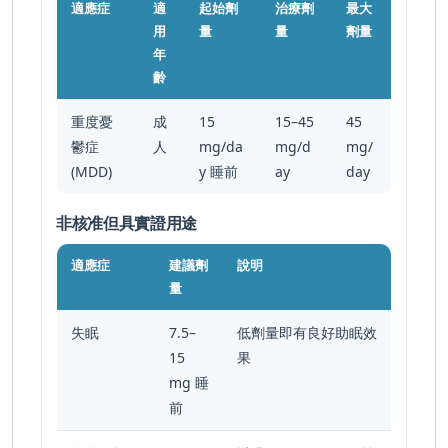
適應症
適
起始劑
治療劑
最大
用
量
量
劑量
年
齡
重度憂
成
15
15–45
45
鬱症
人
mg/da
mg/d
mg/
(MDD)
y 睡前
ay
day
非核准但具實證用途
適應症
建議劑
說明
量
失眠
7.5–
低劑量即有良好助眠效
15
果
mg 睡
前