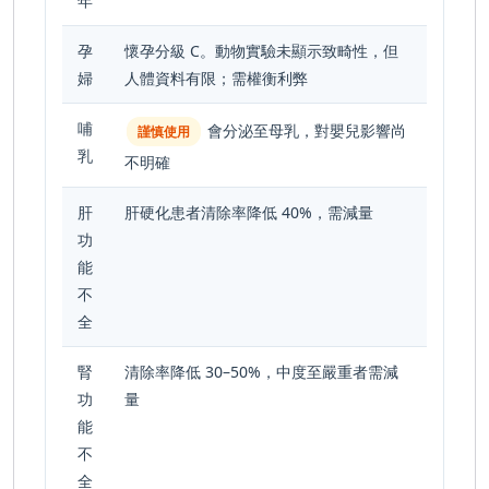
年
孕
懷孕分級 C。動物實驗未顯示致畸性，但
婦
人體資料有限；需權衡利弊
哺
會分泌至母乳，對嬰兒影響尚
謹慎使用
乳
不明確
肝
肝硬化患者清除率降低 40%，需減量
功
能
不
全
腎
清除率降低 30–50%，中度至嚴重者需減
功
量
能
不
全