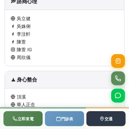
💭 諮商心理
吳立健
吳姝俐
李汶軒
陳萱
陳萱 IG
周欣儀
🧘 身心整合
頂溪
華人正念
11共振
📞
💬
📅
立即來電
門診表
交通
撥打電話
LINE
預約