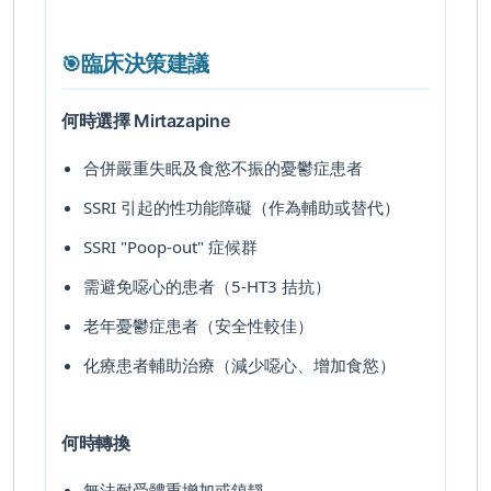
臨床決策建議
🎯
何時選擇 Mirtazapine
合併嚴重失眠及食慾不振的憂鬱症患者
SSRI 引起的性功能障礙（作為輔助或替代）
SSRI "Poop-out" 症候群
需避免噁心的患者（5-HT
3
拮抗）
老年憂鬱症患者（安全性較佳）
化療患者輔助治療（減少噁心、增加食慾）
何時轉換
無法耐受體重增加或鎮靜