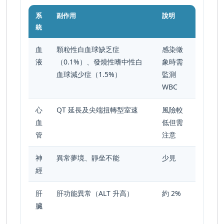
系
副作用
說明
統
血
顆粒性白血球缺乏症
感染徵
液
（0.1%）、發燒性嗜中性白
象時需
血球減少症（1.5%）
監測
WBC
心
QT 延長及尖端扭轉型室速
風險較
血
低但需
管
注意
神
異常夢境、靜坐不能
少見
經
肝
肝功能異常（ALT 升高）
約 2%
臟