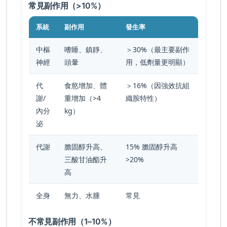
常見副作用（>10%）
系統
副作用
發生率
中樞
嗜睡、鎮靜、
＞30%（最主要副作
神經
頭暈
用，低劑量更明顯）
代
食慾增加、體
＞16%（因強效抗組
謝/
重增加（>4
織胺特性）
內分
kg）
泌
代謝
膽固醇升高、
15% 膽固醇升高
三酸甘油酯升
>20%
高
全身
無力、水腫
常見
不常見副作用（1–10%）