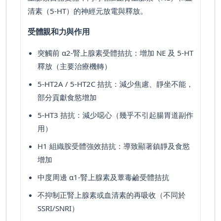
清素（5-HT）的神經元放電與釋放。
受體親和力與作用
突觸前 α
2
-腎上腺素受體拮抗
：增加 NE 及 5-HT
釋放（主要治療機轉）
5-HT
2A
/ 5-HT
2C
拮抗
：減少焦慮、靜坐不能，
部分貢獻食慾增加
5-HT
3
拮抗
：減少噁心（幾乎不引起腸胃道副作
用）
H
1
組織胺受體強效拮抗
：導致顯著鎮靜及食慾
增加
中度周邊 α
1
-腎上腺素及蕈毒鹼受體拮抗
不抑制
正腎上腺素或血清素的再吸收（不同於
SSRI/SNRI）