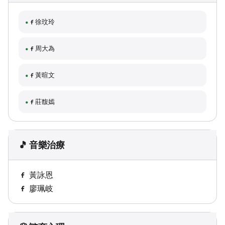
徐玟玲
周大為
黃暄文
莊馥嫣
🎵 音樂治療
黃詠恩
廖珮岐