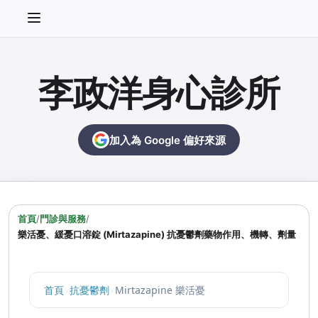
李政洋身心診所
加入為 Google 偏好來源
首頁
/
門診與服務
/
樂活憂、緩憂口溶錠 (Mirtazapine) 抗憂鬱劑藥物作用、機轉、劑量
首頁
›
抗憂鬱劑
›
Mirtazapine 樂活憂