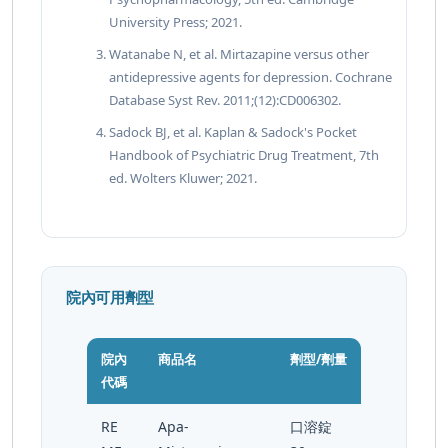
University Press; 2021.
Watanabe N, et al. Mirtazapine versus other
antidepressive agents for depression. Cochrane
Database Syst Rev. 2011;(12):CD006302.
Sadock BJ, et al. Kaplan & Sadock's Pocket
Handbook of Psychiatric Drug Treatment, 7th
ed. Wolters Kluwer; 2021.
院內可用劑型
院內
商品名
劑型/劑量
代碼
RE
Apa-
口溶錠