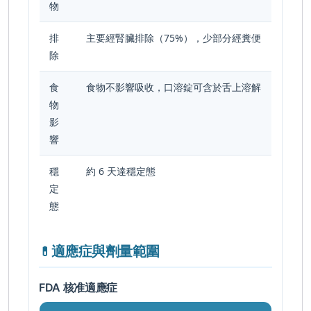
物
排
主要經腎臟排除（75%），少部分經糞便
除
食
食物不影響吸收，口溶錠可含於舌上溶解
物
影
響
穩
約 6 天達穩定態
定
態
適應症與劑量範圍
💊
FDA 核准適應症