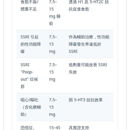
食慾不振/
7.5–
透過 H
1
及 5-HT
2C
拮
體重不足
15
抗促進食慾
mg 睡
前
SSRI 引起
7.5–
作為輔助治療，性功能
的性功能障
15
障礙發生率遠低於
礙
mg
SSRI
SSRI
7.5–
低劑量可能改善 SSRI
"Poop-
15
失效
out" 症候
mg
群
噁心/嘔吐
7.5–
因 5-HT
3
拮抗效果
（含化療輔
15
助）
mg
恐慌症、
15–45
具實證支持