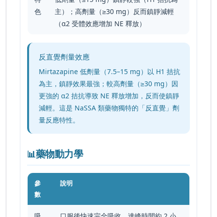
色
主）；高劑量（≥30 mg）反而鎮靜減輕
（α
2
受體效應增加 NE 釋放）
反直覺劑量效應
Mirtazapine 低劑量（7.5–15 mg）以 H
1
拮抗
為主，鎮靜效果最強；較高劑量（≥30 mg）因
更強的 α
2
拮抗導致 NE 釋放增加，反而使鎮靜
減輕。這是 NaSSA 類藥物獨特的「反直覺」劑
量反應特性。
藥物動力學
📊
參
說明
數
吸
口服後快速完全吸收，達峰時間約 2 小