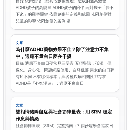
目錄 依附創傷（或其他創傷經驗）造成的過高激發
ADHD孩子的高能量 ADHD孩子的陪伴 面對孩子「停不
下來」的觀察關鍵 依附創傷的定義和成因 依附創傷對
兒童的影響 依附創傷的案例 常
文章
為什麼ADHD藥物效果不佳？除了注意力不集
中，適應不量白日夢在干擾
目錄 適應不良白日夢常見三要素 五項警訊：孤獨、偶
像化、身心化、問題網路使用、自尊低落 男女的白日夢
有所不同 不管哪個樣本，與各種疾病相關性都存在
ADHD是『心智漫遊』；適應不良白日
文章
雙相情緒障礙症與社會節律量表：用 SRM 穩定
作息與情緒
社會節律量表（SRM）完整指南：7 個步驟學會追蹤日