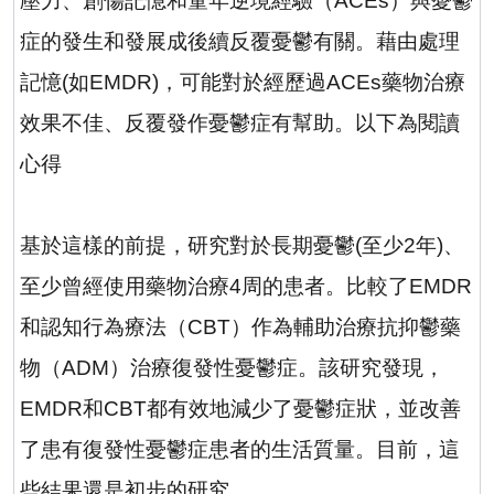
壓力、創傷記憶和童年逆境經驗（
ACEs
）與憂鬱
症的發生和發展成後續反覆憂鬱有關。藉由處理
記憶
(
如
EMDR)
，可能對於經歷過
ACEs
藥物治療
效果不佳、反覆發作憂鬱症有幫助。以下為閱讀
心得
基於這樣的前提，研究對於長期憂鬱
(
至少
2
年
)
、
至少曾經使用藥物治療
4
周的患者。比較了
EMDR
和認知行為療法（
CBT
）作為輔助治療抗抑鬱藥
物（
ADM
）治療復發性憂鬱症。該研究發現，
EMDR
和
CBT
都有效地減少了憂鬱症狀，並改善
了患有復發性憂鬱症患者的生活質量。目前，這
些結果還是初步的研究。