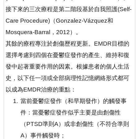
接下來的三次療程是第二階段基於自我照護
(Self-
Care Procedure)
（
Gonzalez-Vázquez
和
Mosquera-Barral
，
2012
）。
其餘的療程專注於創傷歷程更新。
EMDR
目標的
選擇考慮到四個在憂鬱症發作的產生、維持和復
發中起著重要作用的因素。根據患者的個人生活
史，以下任一項或全部病理性記憶網絡形式都可
以成為
EMDR
治療的重點：
1.
當前憂鬱症發作（和早期發作）的觸發事
件：當憂鬱症發作似乎主要是由創傷性
（
PTSD
準則
A
）或非創傷性（不符合準則
A
）事件觸發時；