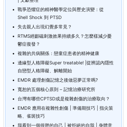
| 文獻整理
戰爭恐懼症的精神醫學定位與歷史演變：從
Shell Shock 到 PTSD
失去親人出現幻覺多常見？
RTMS經顱磁刺激效果持續多久？怎麼樣減少憂
鬱症復發？
複雜的共病關係：戀童症患者的精神健康
邊緣型人格障礙Super treatable! |從辨認內隱性
自戀型人格障礙、解離開始
EMDR 處理創傷記憶之後做惡夢正常嗎?
寬恕的五個核心原則 – 記憶治療研究所
台灣有哪些CPTSD或是複雜創傷的治療取向？
EMDR 應用在複雜性創傷 | 準備期技巧 | 指尖策
略、雀斑技巧
我看到一個很胖的自己 | 被拒絕的自我 | 身體意