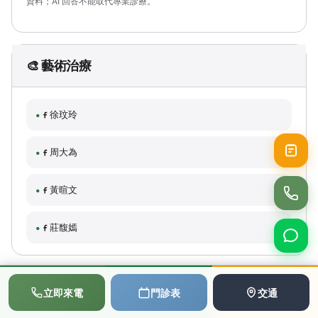
資料；AI 回答不能取代專業診療。
🎨 藝術治療
徐玟玲
周大為
黃暄文
莊馥嫣
📞
💬
📅
🎵 音樂治療
立即來電
門診表
交通
撥打電話
LINE
預約