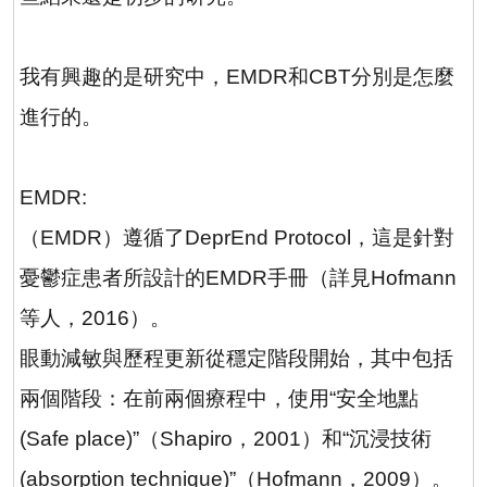
我有興趣的是研究中，
EMDR
和
CBT
分別是怎麼
進行的。
EMDR:
（
EMDR
）遵循了
DeprEnd Protocol
，這是針對
憂鬱症患者所設計的
EMDR
手冊（詳見
Hofmann
等人
，
2016
）。
眼動減敏與歷程更新從穩定階段開始，其中包括
兩個階段：在前兩個療程中，使用
“
安全地點
(Safe place)”
（
Shapiro
，
2001
）和
“
沉浸技術
(absorption technique)”
（
Hofmann
，
2009
）。