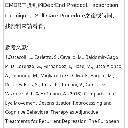
EMDR
中提到的
DeprEnd Protocol
、
absorption
technique
、
Self-Care Procedure
之後找時間、
找資料來讀看看。
參考文獻
:
1.Ostacoli, L., Carletto, S., Cavallo, M., Baldomir-Gago,
P., Di Lorenzo, G., Fernandez, I., Hase, M., Justo-Alonso,
A., Lehnung, M., Migliaretti, G., Oliva, F., Pagani, M.,
Recarey-Eiris, S., Torta, R., Tumani, V., Gonzalez-
Vazquez, A. I., & Hofmann, A. (2018). Comparison of
Eye Movement Desensitization Reprocessing and
Cognitive Behavioral Therapy as Adjunctive
Treatments for Recurrent Depression: The European