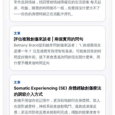
常作息與情緒，找回雙相情緒障礙症的生活節奏 每天起
床、吃飯、睡覺的時間都不一樣，你覺得沒什麼大不了
——但你的身體時鐘正在混亂中掙扎。
文章
評估複雜創傷來談者 | 兩個實用的問句
Bethany Brand提到她常問創傷來談者： 1. 妳感覺現在
是哪一年？ 注意感覺常與理智有落差。可能會回答的時
間是好幾年前。接下來會透過詢問妳現在開什麼車、用
什麼手機來做時間定向
文章
Somatic Experiencing (SE) 身體經驗創傷療法
的調節介入方式
創傷不僅儲存在記憶中，更深刻地銘印在身體裡。當人
在面對威脅時，神經系統會啟動戰鬥、逃跑或凍僵反
應；若這些防衛反應未能順利完成，殘餘的能量便會卡