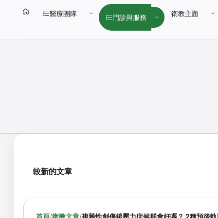
醫療團隊
衛教主題
門診與服務
較新的文章
首頁
/
衛教文章
/
複雜性創傷後壓力症候群會好嗎？ 2種預後