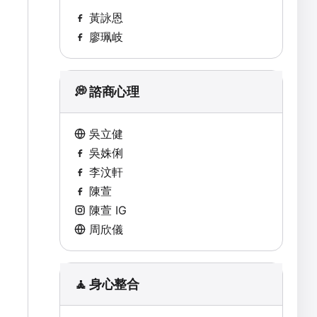
黃詠恩
廖珮岐
💭 諮商心理
吳立健
吳姝俐
李汶軒
陳萱
陳萱 IG
周欣儀
🧘 身心整合