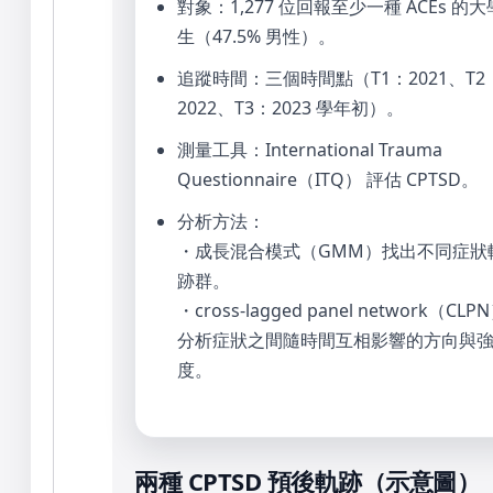
對象：
1,277 位
回報至少一種 ACEs 的大
生（47.5% 男性）。
追蹤時間：
三個時間點
（T1：2021、T2
2022、T3：2023 學年初）。
測量工具：
International Trauma
Questionnaire（ITQ）
評估 CPTSD。
分析方法：
・成長混合模式（GMM）找出不同症狀
跡群。
・cross-lagged panel network（CLP
分析症狀之間隨時間互相影響的方向與
度。
兩種 CPTSD 預後軌跡（示意圖）