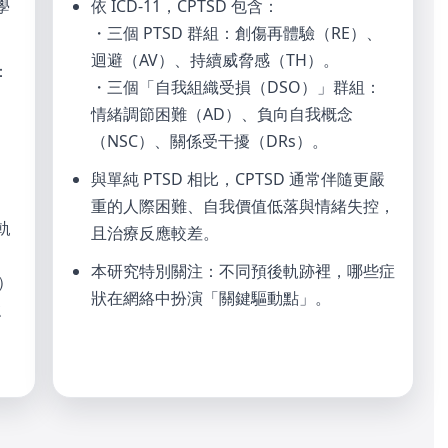
學
依 ICD-11，CPTSD 包含：
・三個 PTSD 群組：創傷再體驗（RE）、
迴避（AV）、持續威脅感（TH）。
：
・三個「自我組織受損（DSO）」群組：
情緒調節困難（AD）、負向自我概念
（NSC）、關係受干擾（DRs）。
與單純 PTSD 相比，CPTSD 通常伴隨更嚴
重的人際困難、自我價值低落與情緒失控，
軌
且治療反應較差。
本研究特別關注：
不同預後軌跡裡，哪些症
N）
狀在網絡中扮演「關鍵驅動點」。
強