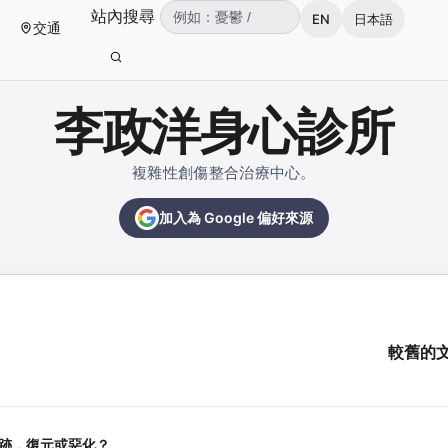
（可輸入：憂鬱、焦慮、失眠、ADHD、雙
站內搜尋
EN
日本語
交通
輸入關鍵字後按 Enter 或點擊搜尋按鈕。
李政洋身心診所
複雜性創傷整合治療中心。
加入為 Google 偏好來源
較舊的
軌跡，復元或惡化？