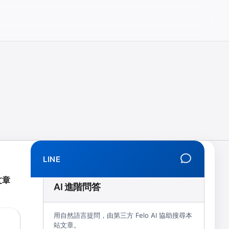
相、拒學、創傷、解離、EMDR、TMS、NIRS、預約）
LINE
文章
AI 進階問答
用自然語言提問，由第三方 Felo AI 協助搜尋本
站文章。