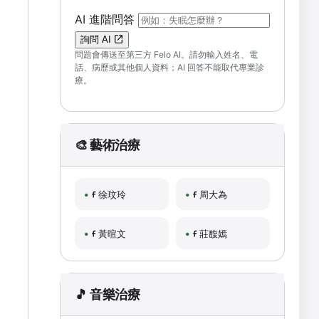
（可輸入自然語言問題；送出後會開啟 F
AI 進階問答
詢問 AI
問題會傳送至第三方 Felo AI。請勿輸入姓名、電
話、病歷或其他個人資料；AI 回答不能取代專業診
療。
🎨 藝術治療
徐玟玲
周大為
黃暄文
莊馥嫣
🎵 音樂治療