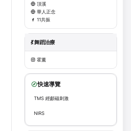
頂溪
華人正念
11共振
💃 舞蹈治療
霍薰
快速導覽
TMS 經顱磁刺激
NIRS