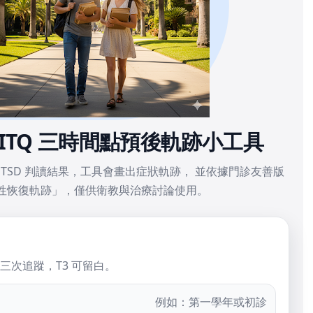
TQ 三時間點預後軌跡小工具
分與 CPTSD 判讀結果，工具會畫出症狀軌跡， 並依據門診友善版
性恢復軌跡」，僅供衛教與治療討論使用。
到第三次追蹤，T3 可留白。
例如：第一學年或初診