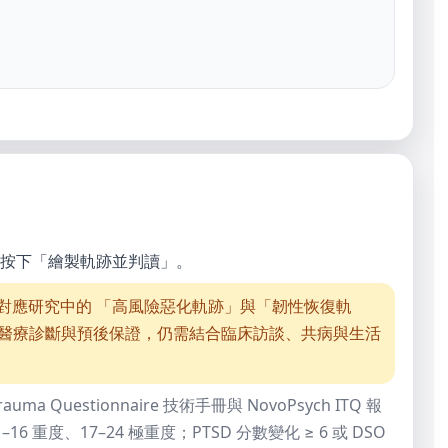
，再按下「繪製軌跡並判讀」。
略對應研究中的 「高風險惡化軌跡」與「韌性恢復軌
別醫療診斷與預後保證，仍需結合臨床訪談、共病與生活
ma Questionnaire 技術手冊與 NovoPsych ITQ 報
–16 重度、17–24 極重度；PTSD 分數變化 ≥ 6 或 DSO