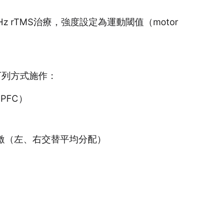
Hz rTMS
治療，強度設定為運動閾值（
motor
下列方式施作：
LPFC
）
激（左、右交替平均分配）