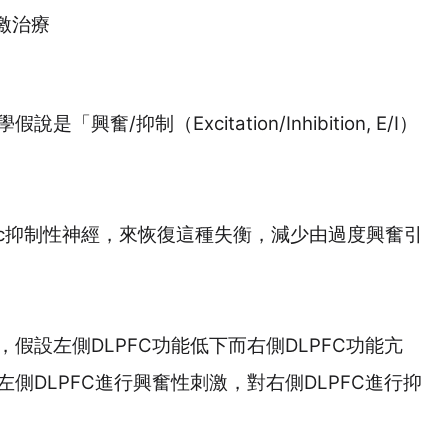
激治療
學假說是「興奮
/
抑制（
Excitation/Inhibition, E/I
）
c
抑制性神經，來恢復這種失衡，減少由過度興奮引
，假設左側
DLPFC
功能低下而右側
DLPFC
功能亢
左側
DLPFC
進行興奮性刺激，對右側
DLPFC
進行抑