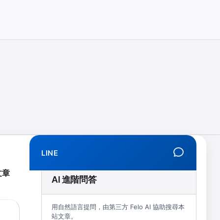
相、拒學、創傷、解離、EMDR、TMS、NIRS、預約）
LINE
文章
AI 進階問答
用自然語言提問，由第三方 Felo AI 協助搜尋本
站文章。