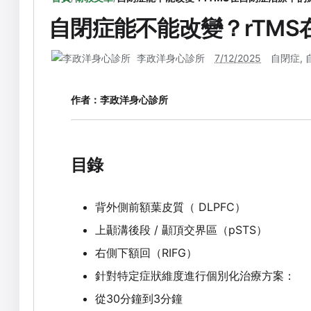
自閉症能不能改變？rTM
李政洋身心診所
7/12/2025
自閉症
,
作者：
李政洋身心診所
目錄
背外側前額葉皮質（ DLPFC）
上顳溝後段 / 顳頂交界區（pSTS）
右側下額回（RIFG）
針對特定症狀維度進行個別化治療方案：
從30分鐘到3分鐘