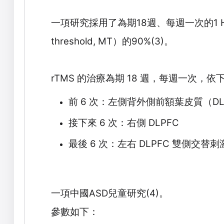
一項研究採用了為期
18
週、每週一次的
1 
threshold, MT
）的
90%(3)
。
rTMS
的治療為期
18
週，每週一次，依
前
6
次：左側背外側前額葉皮質（
D
接下來
6
次：右側
DLPFC
最後
6
次：左右
DLPFC
雙側交替刺
一項中國
ASD
兒童研究
(4)
。
參數如下：