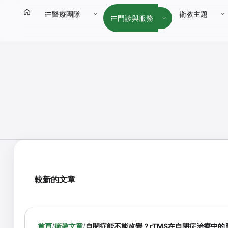
醫療團隊
衛教主題
門診與服務
較新的文章
首頁
/
衛教文章
/
自閉症能不能改變？rTMS在自閉症治療中的