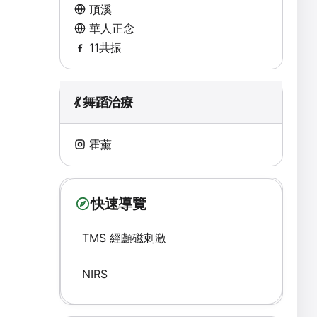
頂溪
華人正念
11共振
💃 舞蹈治療
霍薰
快速導覽
TMS 經顱磁刺激
NIRS