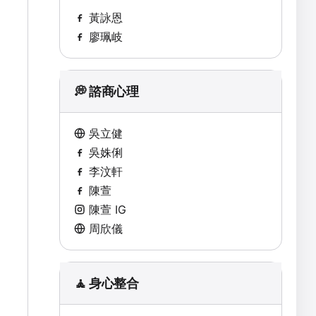
黃詠恩
廖珮岐
💭 諮商心理
吳立健
吳姝俐
李汶軒
陳萱
陳萱 IG
周欣儀
🧘 身心整合