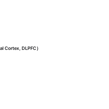
tal Cortex, DLPFC
）
。