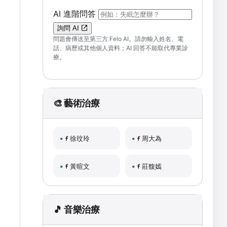
（可輸入自然語言問題；送出後會開啟 F
AI 進階問答
詢問 AI
問題會傳送至第三方 Felo AI。請勿輸入姓名、電
話、病歷或其他個人資料；AI 回答不能取代專業診
療。
🎨 藝術治療
徐玟玲
周大為
黃暄文
莊馥嫣
🎵 音樂治療