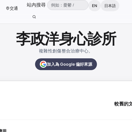
（可輸入：憂鬱、焦慮、失眠、ADHD、雙
站內搜尋
EN
日本語
交通
輸入關鍵字後按 Enter 或點擊搜尋按鈕。
李政洋身心診所
複雜性創傷整合治療中心。
加入為 Google 偏好來源
較舊的
應用