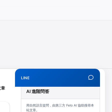
相、拒學、創傷、解離、EMDR、TMS、NIRS、預約）
LINE
文章
AI 進階問答
用自然語言提問，由第三方 Felo AI 協助搜尋本
站文章。