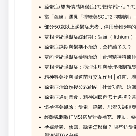
躁鬱症(雙向情感障礙症)怎麼精準評估？
當「鋰鹽」遇見「排糖藥SGLT2 抑制劑
部分50歲以上躁鬱症患者，停用藥物5年
雙相情緒障礙症緩解期：鋰鹽（ lithium ）vs
躁鬱症躁期與鬱期不治療，會持續多久？
雙向情緒障礙症藥物治療 | 台灣精神科醫
雙相情緒障礙症：病理生理與藥理機制視覺
精神科藥物與腸道菌群交互作用 | 好菌、
躁鬱症治療預後公式網站 | 社會功能、婚
躁鬱症遇到暴食，精神調節劑怎麼選擇？
懷孕停藥風險：憂鬱、躁鬱、思覺失調復
經顱磁刺激(TMS)搭配營養補充、運動、
孕婦憂鬱、焦慮、躁鬱怎麼辦？ 哪些抗憂
與澳洲TGA分級