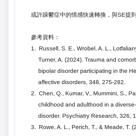
或許躁鬱症中的情感快速轉換，與
SE
提
參考資料：
1.
Russell, S. E., Wrobel, A. L., Lotfalian
Turner, A. (2024). Trauma and comorbi
bipolar disorder participating in the 
affective disorders
,
348
, 275-282.
2.
Chen, Q., Kumar, V., Mummini, S., Pat
childhood and adulthood in a diverse-
disorder.
Psychiatry Research
,
326
, 
3.
Rowe, A. L., Perich, T., & Meade, T. 