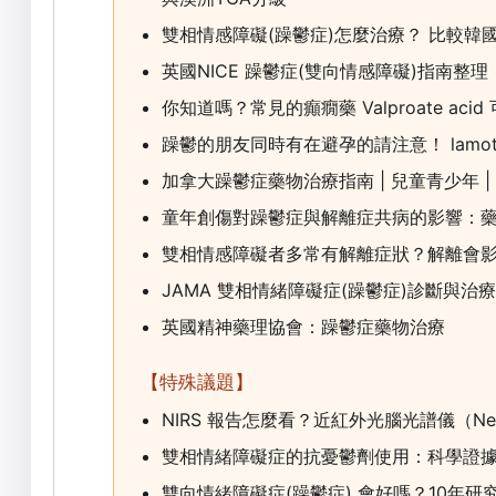
雙相情感障礙(躁鬱症)怎麼治療？ 比較
英國NICE 躁鬱症(雙向情感障礙)指南整理
你知道嗎？常見的癲癇藥 Valproate ac
躁鬱的朋友同時有在避孕的請注意！ lamot
加拿大躁鬱症藥物治療指南 | 兒童青少年 | 
童年創傷對躁鬱症與解離症共病的影響：
雙相情感障礙者多常有解離症狀？解離會
JAMA 雙相情緒障礙症(躁鬱症)診斷與治
英國精神藥理協會：躁鬱症藥物治療
【特殊議題】
NIRS 報告怎麼看？近紅外光腦光譜儀（Near Inf
雙相情緒障礙症的抗憂鬱劑使用：科學證據 
雙向情緒障礙症(躁鬱症) 會好嗎？10年