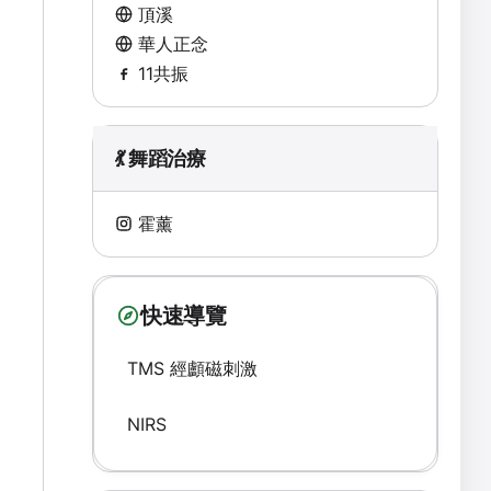
頂溪
華人正念
11共振
💃 舞蹈治療
霍薰
快速導覽
TMS 經顱磁刺激
NIRS