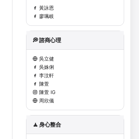
黃詠恩
廖珮岐
💭 諮商心理
吳立健
吳姝俐
李汶軒
陳萱
陳萱 IG
周欣儀
🧘 身心整合