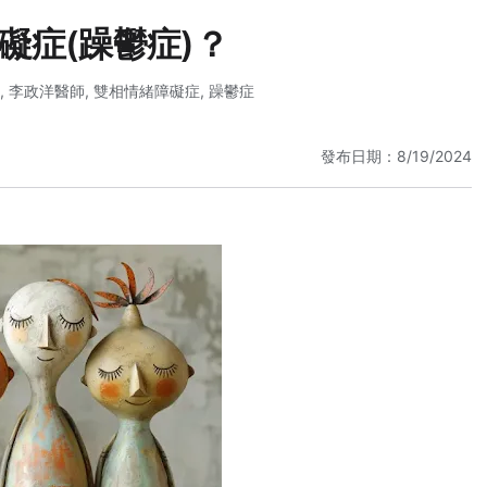
礙症(躁鬱症)？
,
李政洋醫師
,
雙相情緒障礙症
,
躁鬱症
發布日期：8/19/2024