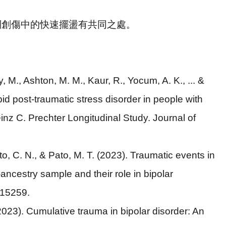
到創傷中的快速擺盪有共同之處。
y, M., Ashton, M. M., Kaur, R., Yocum, A. K., ... &
d post-traumatic stress disorder in people with
Heinz C. Prechter Longitudinal Study.
Journal of
o, C. N., & Pato, M. T. (2023). Traumatic events in
ancestry sample and their role in bipolar
115259.
(2023). Cumulative trauma in bipolar disorder: An