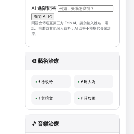
（可輸入自然語言問題；送出後會開啟 F
AI 進階問答
詢問 AI
問題會傳送至第三方 Felo AI。請勿輸入姓名、電
話、病歷或其他個人資料；AI 回答不能取代專業診
療。
🎨 藝術治療
徐玟玲
周大為
黃暄文
莊馥嫣
🎵 音樂治療