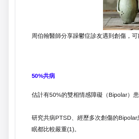
周伯翰醫師分享躁鬱症診友遇到創傷，可
50%
共病
估計有
50%
的雙相情感障礙（
Bipolar
）患
研究共病
PTSD
、經歷多次創傷的
Bipolar
眠都比較嚴重
(1)
。