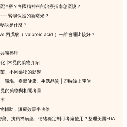
怎麼治療？各國精神科的治療指南怎麼說？
」—— 腎臟保護的新曙光？
的秘訣是什麼？
 丙戊酸（ valproic acid ）—誰會睡比較好？
師共識整理
化 |常見的藥物介紹
壞菌、不同藥物的影響
姻、職場、身體健康、生活品質 | 即時線上評估
常見的藥物與相關考量
發率
藥物輔助，讓療效事半功倍
鬱藥、抗精神病藥、情緒穩定劑可考慮使用？整理美國FDA