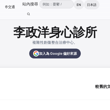
（可輸入：憂鬱、焦慮、失眠、ADHD、雙
站內搜尋
EN
日本語
交通
輸入關鍵字後按 Enter 或點擊搜尋按鈕。
李政洋身心診所
複雜性創傷整合治療中心。
加入為 Google 偏好來源
較舊的