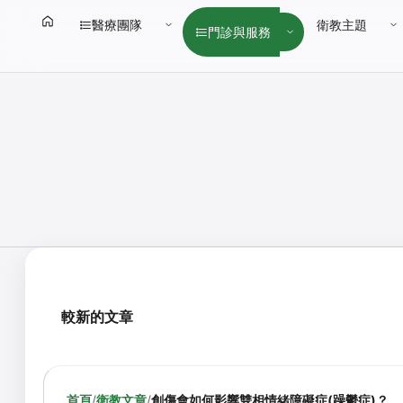
醫療團隊
衛教主題
門診與服務
較新的文章
首頁
/
衛教文章
/
創傷會如何影響雙相情緒障礙症(躁鬱症)？