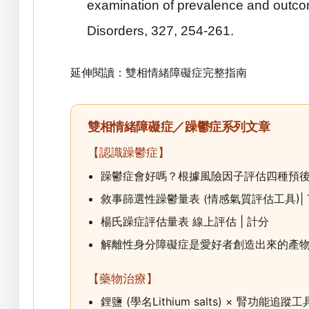
examination of prevalence and outco
Disorders
,
327
, 254-261.
延伸閱讀：
雙相情緒障礙症完整指南
雙相情緒障礙症／躁鬱症系列文章
【認識躁鬱症】
躁鬱症會好嗎？根據風險因子評估四種預
敘事篩選性躁鬱量表 (情感氣質評估工具)| TEMP
楊氏躁症評估量表 線上評估 | 計分
解離性身分障礙症是愛好者創造出來的產物
【藥物治療】
鋰鹽 (學名Lithium salts) × 腎功