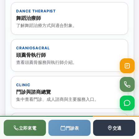
DANCE THERAPIST
舞蹈治療師
了解舞蹈治療方式與適合對象。
CRANIOSACRAL
頭薦骨執行師
查看頭薦骨服務與執行師介紹。
CLINIC
門診與諮商總覽
集中查看門診、成人諮商與主要服務入口。
CHILD INTAKE
📞
💬
📅
立即來電
門診表
交通
初次兒少諮商預約
撥打電話
LINE
預約
查看兒童與青少年初談方式與預約流程。