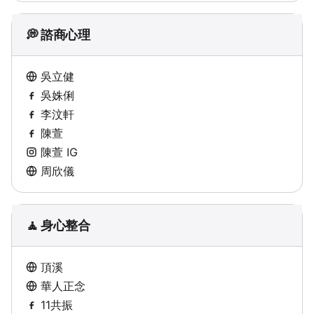
💭 諮商心理
吳立健
吳姝俐
李汶軒
陳萱
陳萱 IG
周欣儀
🧘 身心整合
頂溪
華人正念
11共振