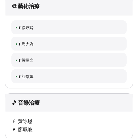
🎨 藝術治療
徐玟玲
周大為
黃暄文
莊馥嫣
🎵 音樂治療
黃詠恩
廖珮岐