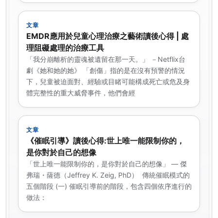
文章
EMDR應用於兒童心理治療之藝術讀後心得 | 處
理阻礙處理的治療工具
「我分崩離析的靈魂被遺留在那一天。」 －Netflix台
劇《她和她的她》 「創傷」指的是在沒有預警的情況
下，兒童被迫面對、經驗或目睹可能構成死亡或危及身
體完整性的重大威脅事件，他們會經
文章
《催眠引導》讀後心得:世上唯一能限制你的，
是你對於自己的想像
「世上唯一能限制你的，是你對於自己的想像」 — 傑
弗瑞・薩德（Jeffrey K. Zeig, PhD） ­ 傳統催眠模式的
五個階段 (一) 催眠引導前的階段，包含四個依序進行的
做法：