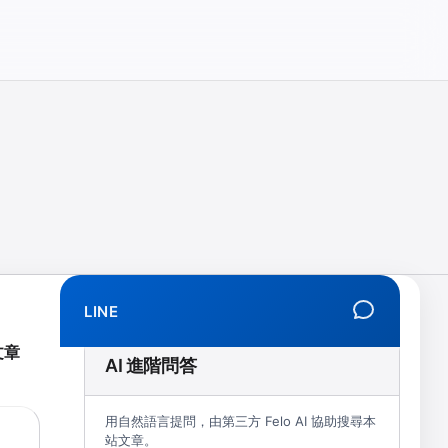
相、拒學、創傷、解離、EMDR、TMS、NIRS、預約）
LINE
文章
AI 進階問答
用自然語言提問，由第三方 Felo AI 協助搜尋本
站文章。