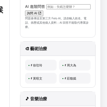
（可輸入自然語言問題；送出後會開啟 F
AI 進階問答
候
詢問 AI
問題會傳送至第三方 Felo AI。請勿輸入姓名、電
話、病歷或其他個人資料；AI 回答不能取代專業診
療。
🎨 藝術治療
徐玟玲
周大為
黃暄文
莊馥嫣
🎵 音樂治療