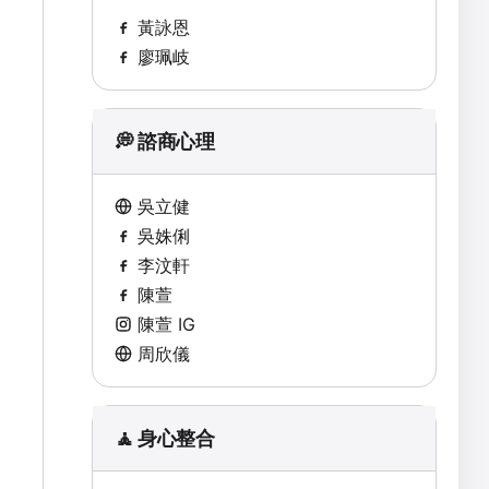
黃詠恩
廖珮岐
💭 諮商心理
吳立健
吳姝俐
李汶軒
陳萱
陳萱 IG
周欣儀
🧘 身心整合