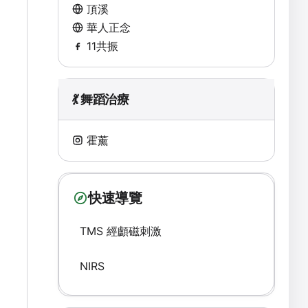
頂溪
華人正念
11共振
💃 舞蹈治療
霍薰
快速導覽
TMS 經顱磁刺激
NIRS