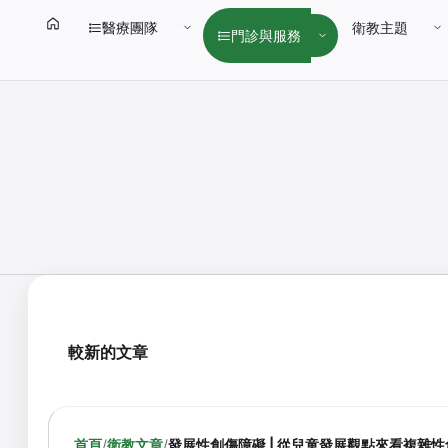
醫療團隊
衛教主題
門診與服務
較新的文章
首頁
/
衛教文章
/
發展性創傷障礙 | 從兒童發展觀點來看複雜