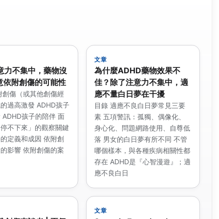
文章
意力不集中，藥物沒
為什麼ADHD藥物效果不
留意依附創傷的可能性
佳？除了注意力不集中，適
應不量白日夢在干擾
附創傷（或其他創傷經
的過高激發 ADHD孩子
目錄 適應不良白日夢常見三要
 ADHD孩子的陪伴 面
素 五項警訊：孤獨、偶像化、
「停不下來」的觀察關鍵
身心化、問題網路使用、自尊低
的定義和成因 依附創
落 男女的白日夢有所不同 不管
的影響 依附創傷的案
哪個樣本，與各種疾病相關性都
存在 ADHD是『心智漫遊』；適
應不良白日
文章