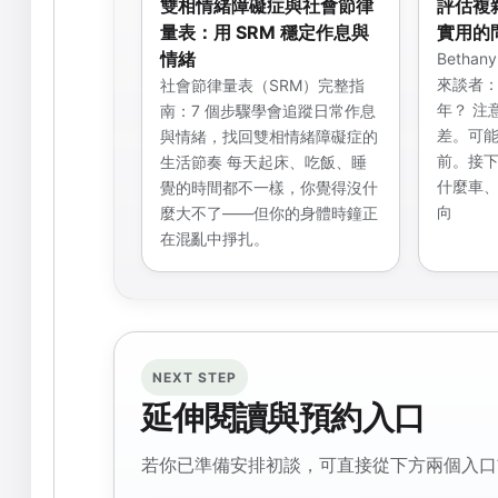
雙相情緒障礙症與社會節律
評估複雜
量表：用 SRM 穩定作息與
實用的
情緒
Betha
來談者：
社會節律量表（SRM）完整指
年？ 注
南：7 個步驟學會追蹤日常作息
差。可
與情緒，找回雙相情緒障礙症的
前。接
生活節奏 每天起床、吃飯、睡
什麼車
覺的時間都不一樣，你覺得沒什
向
麼大不了——但你的身體時鐘正
在混亂中掙扎。
NEXT STEP
延伸閱讀與預約入口
若你已準備安排初談，可直接從下方兩個入口