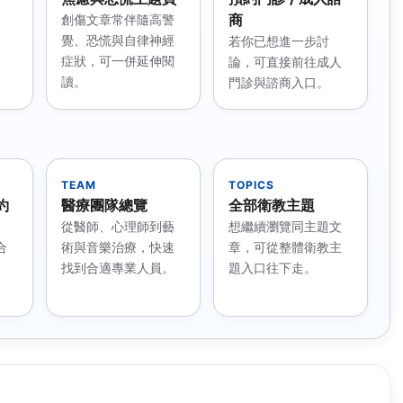
商
創傷文章常伴隨高警
、
覺、恐慌與自律神經
若你已想進一步討
症狀，可一併延伸閱
論，可直接前往成人
讀。
門診與諮商入口。
TEAM
TOPICS
約
醫療團隊總覽
全部衛教主題
、
從醫師、心理師到藝
想繼續瀏覽同主題文
合
術與音樂治療，快速
章，可從整體衛教主
找到合適專業人員。
題入口往下走。