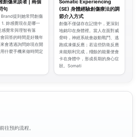
創傷來談者 | 兩個
Somatic Experiencing
問句
(SE) 身體經驗創傷療法的調
節介入方式
ny Brand提到她常問創傷
 1. 妳感覺現在是哪一
創傷不僅儲存在記憶中，更深刻
意感覺常與理智有落
地銘印在身體裡。當人在面對威
能會回答的時間是好幾年
脅時，神經系統會啟動戰鬥、逃
下來會透過詢問妳現在開
跑或凍僵反應；若這些防衛反應
、用什麼手機來做時間定
未能順利完成，殘餘的能量便會
卡在身體中，形成長期的身心症
狀。Somati
前往預約流程。