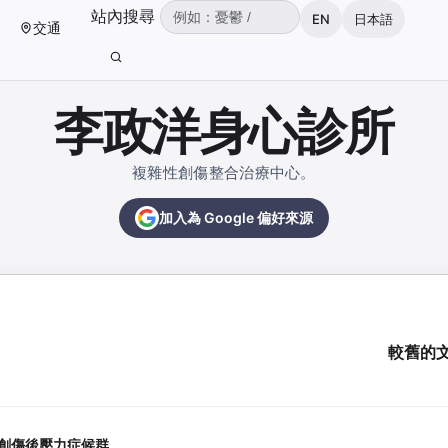
（可輸入：憂鬱、焦慮、失眠、ADHD、雙
站內搜尋
EN
日本語
交通
輸入關鍵字後按 Enter 或點擊搜尋按鈕。
李政洋身心診所
複雜性創傷整合治療中心。
加入為 Google 偏好來源
較舊的
性創傷後壓力症候群