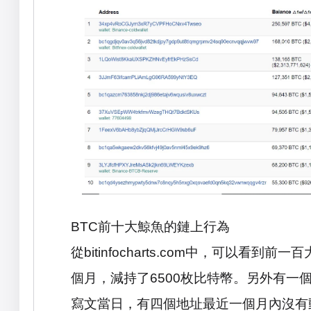
BTC
前十大鯨魚的鏈上行為
從
bitinfocharts.com
中，可以看到前一百
個月，減持了
6500
枚比特幣。另外有一
寫文當日，有四個地址最近一個月內沒有