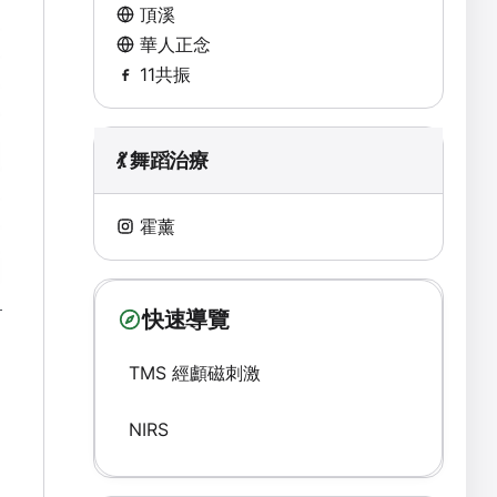
頂溪
華人正念
11共振
💃 舞蹈治療
霍薰
快速導覽
TMS 經顱磁刺激
NIRS