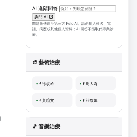
（可輸入自然語言問題；送出後會開啟 F
AI 進階問答
詢問 AI
問題會傳送至第三方 Felo AI。請勿輸入姓名、電
話、病歷或其他個人資料；AI 回答不能取代專業診
療。
🎨 藝術治療
徐玟玲
周大為
黃暄文
莊馥嫣
🎵 音樂治療