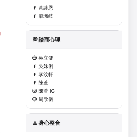
黃詠恩
廖珮岐
💭 諮商心理
吳立健
吳姝俐
李汶軒
陳萱
陳萱 IG
周欣儀
🧘 身心整合