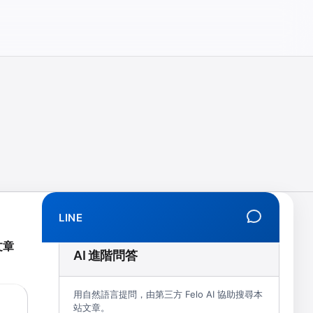
相、拒學、創傷、解離、EMDR、TMS、NIRS、預約）
LINE
文章
AI 進階問答
用自然語言提問，由第三方 Felo AI 協助搜尋本
站文章。