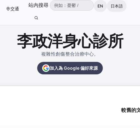
（可輸入：憂鬱、焦慮、失眠、ADHD、雙
站內搜尋
EN
日本語
交通
輸入關鍵字後按 Enter 或點擊搜尋按鈕。
李政洋身心診所
複雜性創傷整合治療中心。
加入為 Google 偏好來源
較舊的