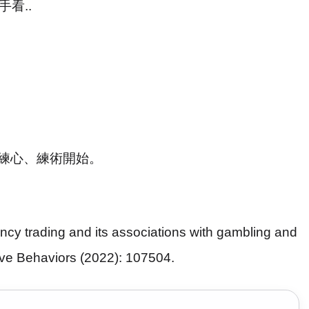
手看
..
練心、練術開始。
ncy trading and its associations with gambling and
tive Behaviors (2022): 107504.