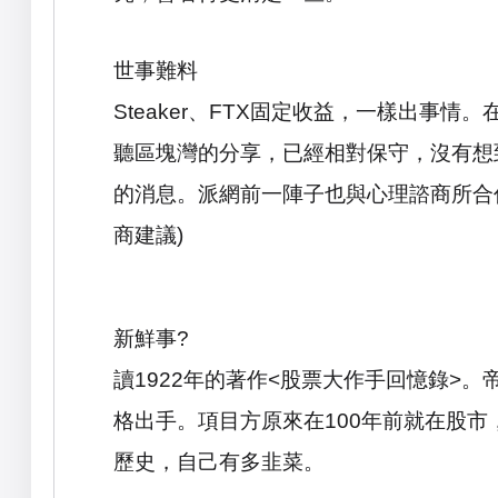
世事難料
Steaker
、
FTX
固定收益，一樣出事情。
聽區塊灣的分享，已經相對保守，沒有想
的消息。派網前一陣子也與心理諮商所合
商建議
)
新鮮事
?
讀
1922
年的著作
<
股票大作手回憶錄
>
。
格出手。項目方原來在
100
年前就在股市
歷史，自己有多韭菜。