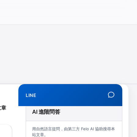
相、拒學、創傷、解離、EMDR、TMS、NIRS、預約）
LINE
文章
AI 進階問答
用自然語言提問，由第三方 Felo AI 協助搜尋本
站文章。