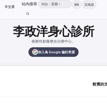
（可輸入：憂鬱、焦慮、失眠、ADHD、雙
站內搜尋
EN
日本語
交通
輸入關鍵字後按 Enter 或點擊搜尋按鈕。
李政洋身心診所
複雜性創傷整合治療中心。
加入為 Google 偏好來源
較舊的