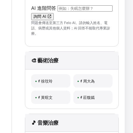
（可輸入自然語言問題；送出後會開啟 F
AI 進階問答
詢問 AI
問題會傳送至第三方 Felo AI。請勿輸入姓名、電
話、病歷或其他個人資料；AI 回答不能取代專業診
療。
🎨 藝術治療
徐玟玲
周大為
黃暄文
莊馥嫣
🎵 音樂治療