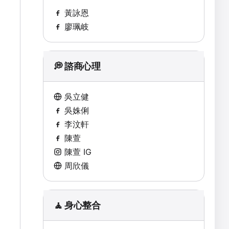
黃詠恩
廖珮岐
💭 諮商心理
吳立健
吳姝俐
李汶軒
陳萱
陳萱 IG
周欣儀
🧘 身心整合