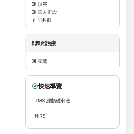
頂溪
華人正念
11共振
💃 舞蹈治療
霍薰
快速導覽
TMS 經顱磁刺激
NIRS