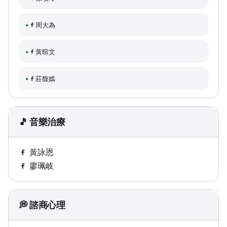
周大為
黃暄文
莊馥嫣
🎵 音樂治療
黃詠恩
廖珮岐
💭 諮商心理