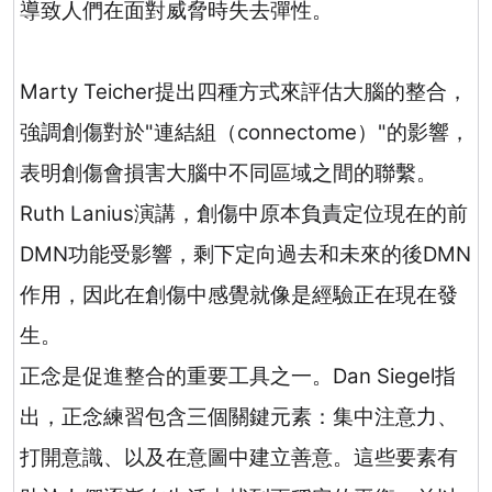
導致人們在面對威脅時失去彈性。
Marty Teicher
提出四種方式來評估大腦的整合，
強調創傷對於
"
連結組（
connectome
）
"
的影響，
表明創傷會損害大腦中不同區域之間的聯繫。
Ruth Lanius
演講，創傷中原本負責定位現在的前
DMN
功能受影響，剩下定向過去和未來的後
DMN
作用，因此在創傷中感覺就像是經驗正在現在發
生。
正念是促進整合的重要工具之一。
Dan Siegel
指
出，正念練習包含三個關鍵元素：集中注意力、
打開意識、以及在意圖中建立善意。這些要素有