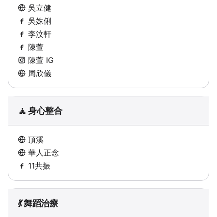
吳立健
吳姝俐
李汶軒
陳萱
陳萱 IG
周欣儀
🧘 身心整合
頂溪
華人正念
11共振
💃 舞蹈治療