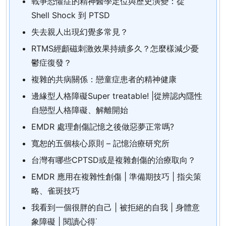
戰爭恐懼症的精神醫學定位與歷史演變：從
Shell Shock 到 PTSD
失去親人出現幻覺多常見？
RTMS經顱磁刺激效果持續多久？怎麼樣減少憂
鬱症復發？
複雜的共病關係：戀童症患者的精神健康
邊緣型人格障礙Super treatable! |從辨認內隱性
自戀型人格障礙、解離開始
EMDR 處理創傷記憶之後做惡夢正常嗎?
寬恕的五個核心原則 – 記憶治療研究所
台灣有哪些CPTSD或是複雜創傷的治療取向？
EMDR 應用在複雜性創傷 | 準備期技巧 | 指尖策
略、雀斑技巧
我看到一個很胖的自己 | 被拒絕的自我 | 身體意
象障礙 | 閱讀心得˙