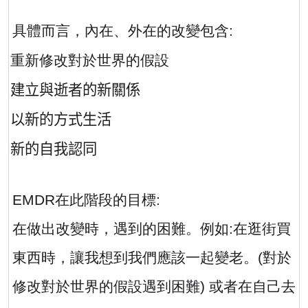
具體而言，內在、外在的改變包含
:
·
重新修改對於世界的假設
·
建立與逝者的新關係
·
以新的方式生活
·
新的自我認同
EMDR
在此階段的目標
:
在做出改變時，遇到的困難。例如
:
在逛街買
東西時，讓我想到我們應該一起變老。
(
對於
修改對於世界的假設遇到困難
)
或者在自己去