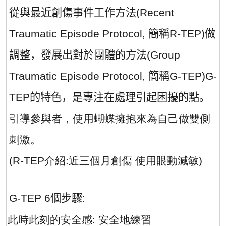
從與最近創傷事件工作方法
(Recent
Traumatic Episode Protocol,
簡稱
R-TEP)
做
調整，發展出對於團體的方法
(Group
Traumatic Episode Protocol,
簡稱
G-TEP)G-
TEP
的特色，是專注在處理引起困擾的點。
引導參與者，使用蝴蝶擁抱來為自己做雙側
刺激。
(R-TEP
介紹:
近三個月創傷
使用眼動減敏)
G-TEP 6
個步驟
:
·
此時此刻的安全感
:
安全地練習