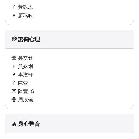
黃詠恩
廖珮岐
💭 諮商心理
吳立健
吳姝俐
李汶軒
陳萱
陳萱 IG
周欣儀
🧘 身心整合