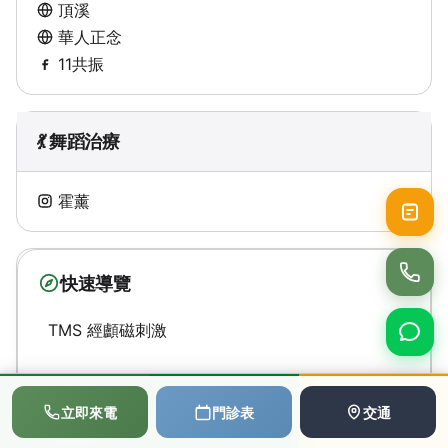
頂溪
華人正念
11共振
💃 舞蹈治療
霍薰
快速導覽
TMS 經顱磁刺激
NIRS
📞
💬
📅
立即來電
門診表
交通
撥打電話
LINE
預約