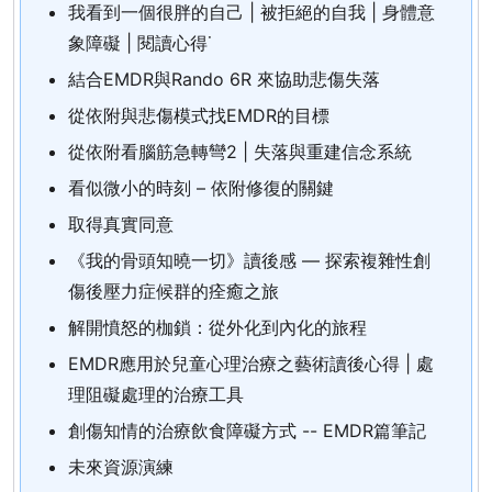
我看到一個很胖的自己 | 被拒絕的自我 | 身體意
象障礙 | 閱讀心得˙
結合EMDR與Rando 6R 來協助悲傷失落
從依附與悲傷模式找EMDR的目標
從依附看腦筋急轉彎2 | 失落與重建信念系統
看似微小的時刻 – 依附修復的關鍵
取得真實同意
《我的骨頭知曉一切》讀後感 — 探索複雜性創
傷後壓力症候群的痊癒之旅
解開憤怒的枷鎖：從外化到內化的旅程
EMDR應用於兒童心理治療之藝術讀後心得 | 處
理阻礙處理的治療工具
創傷知情的治療飲食障礙方式 -- EMDR篇筆記
未來資源演練