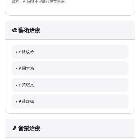
資料；AI 回答不能取代專業診療。
🎨 藝術治療
徐玟玲
周大為
黃暄文
莊馥嫣
🎵 音樂治療