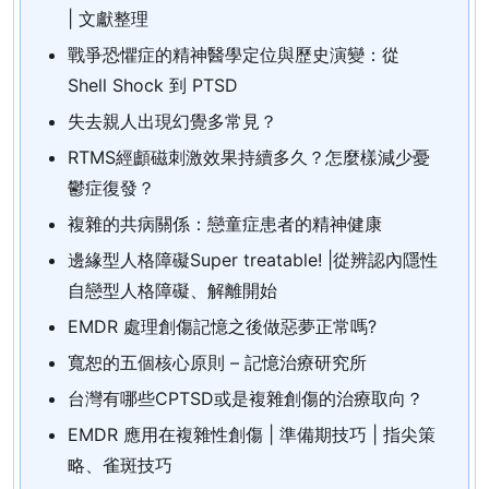
| 文獻整理
戰爭恐懼症的精神醫學定位與歷史演變：從
Shell Shock 到 PTSD
失去親人出現幻覺多常見？
RTMS經顱磁刺激效果持續多久？怎麼樣減少憂
鬱症復發？
複雜的共病關係：戀童症患者的精神健康
邊緣型人格障礙Super treatable! |從辨認內隱性
自戀型人格障礙、解離開始
EMDR 處理創傷記憶之後做惡夢正常嗎?
寬恕的五個核心原則 – 記憶治療研究所
台灣有哪些CPTSD或是複雜創傷的治療取向？
EMDR 應用在複雜性創傷 | 準備期技巧 | 指尖策
略、雀斑技巧