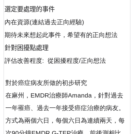
·
選定要處理的事件
·
內在資源
(
連結過去正向經驗
)
·
期待未來想起此事件，希望有的正向想法
·
針對困擾點處理
·
評估改善程度
:
從困擾程度
/
正向想法
對於癌症病友所做的初步研究
在麻州，
EMDR
治療師
Amanda
，針對過去
一年罹癌、過去一年接受癌症治療的病友。
方式為兩個六日，每個六日為連續兩天，每
次
90
分鐘
EMDR G-TEP
治療。前後測相比，