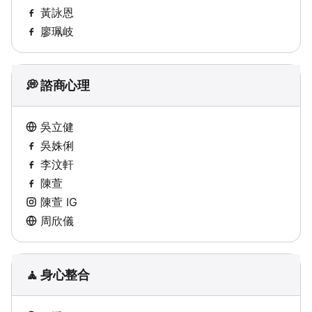
黃詠恩
廖珮岐
💭 諮商心理
吳立健
吳姝俐
李汶軒
陳萱
陳萱 IG
周欣儀
🧘 身心整合