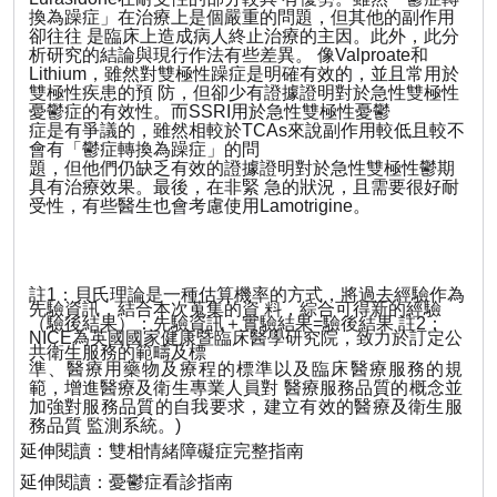
換為躁症」在治療上是個嚴重的問題，但其他的副作用
卻往往 是臨床上造成病人終止治療的主因。此外，此分
析研究的結論與現行作法有些差異。 像
Valproate
和
Lithium
，雖然對雙極性躁症是明確有效的，並且常用於
雙極性疾患的預 防，但卻少有證據證明對於急性雙極性
憂鬱症的有效性。而
SSRI
用於急性雙極性憂鬱
症是有爭議的，雖然相較於
TCAs
來
說
副作用較低且較不
會有「鬱症轉換為躁症」的問
題，但他們仍缺乏有效的證據證明對於急性雙極性鬱期
具有治療效果。最後，在非緊 急的狀況，且需要很好耐
受性，有些醫生也會考慮使用
Lamotrigine
。
註
1
：貝氏理論是一種估算機率的方式，將過去經驗作為
先驗資訊，結合本次蒐集的資
料
，綜合可得新的經驗
（驗後結果）：先驗資訊＋實驗結果
=
驗後結果 註
2
：
NICE
為英國國家健康
暨
臨床醫學研究院，致力於訂定公
共衛生服務的範疇及標
準、醫療用藥物及療程的標準以及臨床醫療服務的規
範，增進醫療及衛生專業人員對 醫療服務品質的概念並
加強對服務品質的自我要求，建立有效的醫療及衛生服
務品質 監測系統。
)
延伸閱讀：
雙相情緒障礙症完整指南
延伸閱讀：
憂鬱症看診指南