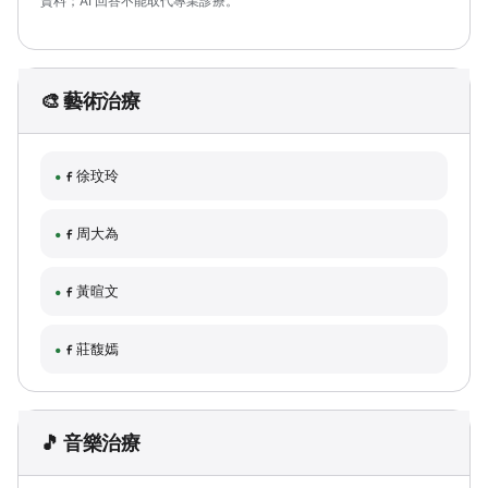
資料；AI 回答不能取代專業診療。
🎨 藝術治療
徐玟玲
周大為
黃暄文
莊馥嫣
🎵 音樂治療