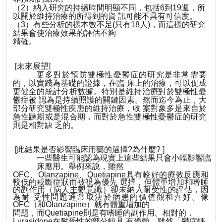
（
2
）納入研究的持續時間明顯不同，包括
6
到
19
週，所
以關於維持治療的所得到的資 訊可能不具有可信度。
（
3
）有些分析的樣本數不足
(
只有
18
人
)
，而這樣的研究
結果會使治療效果的評估不
夠
精確。
[
未來展望
]
更多對於預防雙極性憂鬱症的研究是非常需要
的，以實踐為基礎的證據，在臨 床上的治療，可以促成
更健全的統計分析數據。特別是維持治療對於雙極性憂
鬱症被 認為是持續照護的關鍵因素。然而迄今為止，大
部分研究雙極性疾患的維持治療，收 案對象多是來自於
急性躁期或是混合期，而對於急性雙極性憂鬱症的研究
則是相對缺 乏的。
[
此結果是否影響臨床用藥的選擇
?
為什麼
? ]
一些醫生可能認為現實上這些結果只會小幅影響臨
床應用。舉例來
說
，雖然
OFC
、
Olanzapine
、
Quetiapine
具有較好的療效反應和
較低的戒斷症狀而被視為優先 選擇，但體重增加和嗜睡
的副作用（病人主觀意識）卻未納入耐受性的評估，因
為耐 受性問題通常取決於病患的價
值
觀和喜好。像
OFC
（和
Olanzapine
）就有體重增加的
問題，而
Quetiapine
則是有嗜睡的副作用。相對的，
Lurasidone
在耐受性的部分較具 有優勢。雖然「鬱症轉