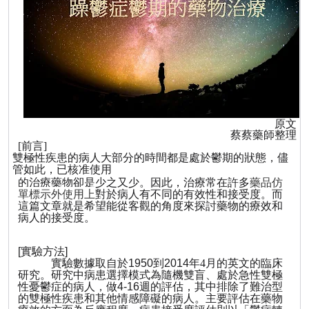
原文
蔡蔡藥師整理
[
前言
]
雙極性疾患的病人大部分的時間都是處於鬱期的狀態，儘
管如此，已核准使用
的治療藥物卻是少之又少。因此，治療常在許多
藥品仿
單標示外使用上
對於病人有不同的有效性和接受度。而
這篇文章就是希望能從客觀的角度來探討藥物的療效和
病人的接受度。
[
實驗方法
]
實驗數據取自於
1950
到
2014
年
4
月的英文的臨床
研究。研究中病患選擇模式為隨機雙盲、處於急性雙極
性憂鬱症的病人，做
4­-16
週的評估，其中排除了難治型
的雙極性疾患和其他情感障礙的病人。主要評估在藥物