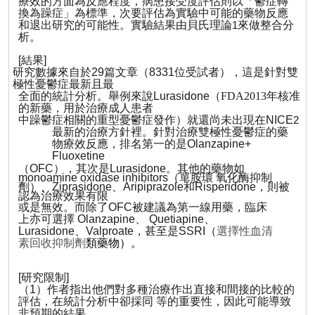
療效的方面為反應程度，病患接受度評估則以「鬱症轉
換為躁症」為標準，次要評估為實驗中可能的藥物反應
和退出研究的可能性。實驗結果由貝氏理論
來做整合分
1
析。
[
結果
]
研究數據來自於
29
篇文章（
8331
位受試者），這是針對雙
極性憂鬱症最新且最
全面的統計分析。舉例來
說
Lurasidone
（
FDA2013
年核准
的新藥，用於治療成人患者
中躁鬱症相關的重型憂鬱症發作）就還尚未出現在
NICE
2
最新的治療方針裡。針對治療雙極性憂鬱症的藥
物療效反應，排名第一的是
Olanzapine+
Fluoxetine
（
OFC
），其次是
Lurasidone
。其他的藥物如
monoamine oxidase inhibitors
（單胺環 氧化
酶
抑制
劑）、
Ziprasidone
、
Aripiprazole
和
Risperidone
，則被
認為治療效果有限
或是無效。而除了
OFC
被建議為第一線用藥，臨床
上亦可選擇
Olanzapine
、
Quetiapine
、
Lurasidone
、
Valproate
，甚至是
SSRI
（
選擇性血清
素回收抑制劑
類藥物）。
[
研究限制
]
（
1
）作者指出他們對多種治療作出直接和間接的比較的
評估，在統計分析中卻採同 等的重要性，因此可能導致
非預期的結果。