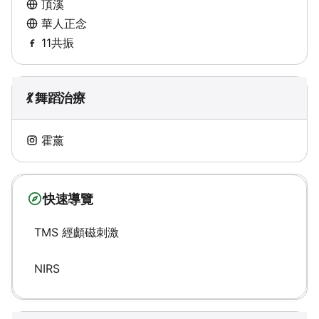
頂溪
華人正念
11共振
💃 舞蹈治療
霍薰
快速導覽
TMS 經顱磁刺激
NIRS