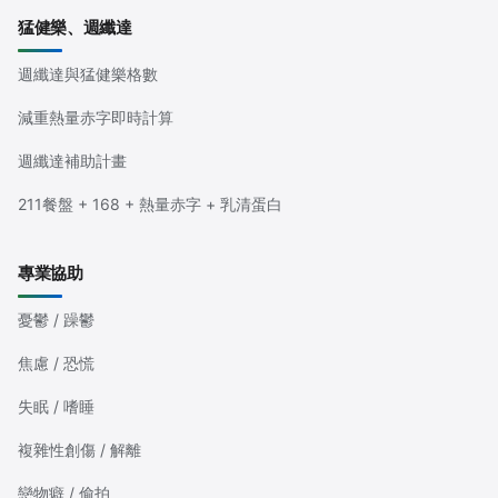
猛健樂、週纖達
週纖達與猛健樂格數
減重熱量赤字即時計算
週纖達補助計畫
211餐盤 + 168 + 熱量赤字 + 乳清蛋白
專業協助
憂鬱 / 躁鬱
焦慮 / 恐慌
失眠 / 嗜睡
複雜性創傷 / 解離
戀物癖 / 偷拍