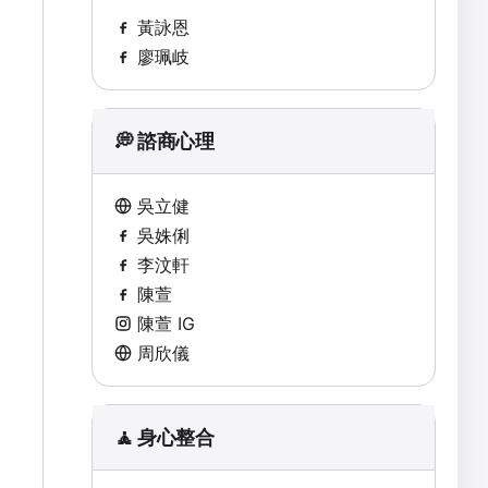
黃詠恩
廖珮岐
💭 諮商心理
吳立健
吳姝俐
李汶軒
陳萱
陳萱 IG
周欣儀
🧘 身心整合