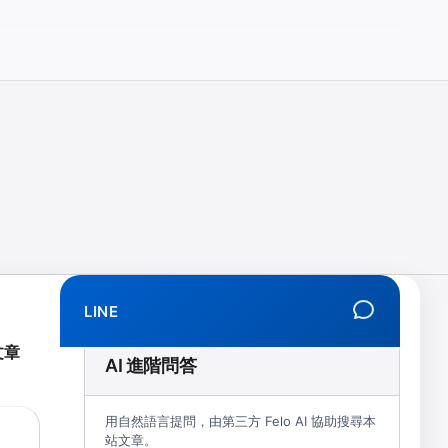
相、拒學、創傷、解離、EMDR、TMS、NIRS、預約）
LINE
文章
AI 進階問答
用自然語言提問，由第三方 Felo AI 協助搜尋本
站文章。