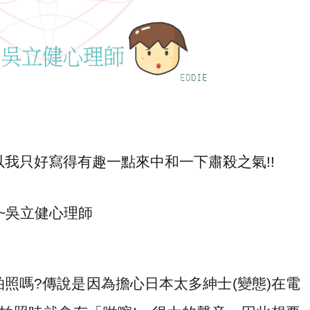
以我只好寫得有趣一點來中和一下肅殺之氣
!!
所~吳立健心理師
拍照嗎
?
傳說是因為擔心日本太多紳士
(
變態
)
在電