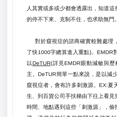
人其實或多或少都會透露出，知道這
的停不下來、克制不住，也求助無門
對於窺視症的諮商確實較難處理
了快
1000
字總算進入重點
)
。
EMDR
以
DeTUR
(
詳見EMDR眼動減敏與
主。
DeTUR
簡單一點來說，是以減
窺視症者，會有許多刺激源。
EX:
夏
生、到百貨公司手扶梯由下往上看見
時間、地點遇到這些「刺激源」，偷