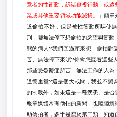
意者的性衝動，訴諸窺視行動，或這
業或其他重要領域功能減損。
」
簡單
道偷拍不好，但是被性衝動所驅使
刑，都無法停下想偷拍的慾望與衝動
態的病人
?
我們回過頭來想，偷拍對
苦、無法停下來呢
?
你會怎麼看這些
那些受憂鬱症所苦、無法工作的人為
道德重量
?
這是個大哉問，我並不認
的制裁外，如果這是一種疾患。是否
報章媒體常有偷拍的新聞，也陸陸續
助偷拍者，多半是屬於第二類，知道