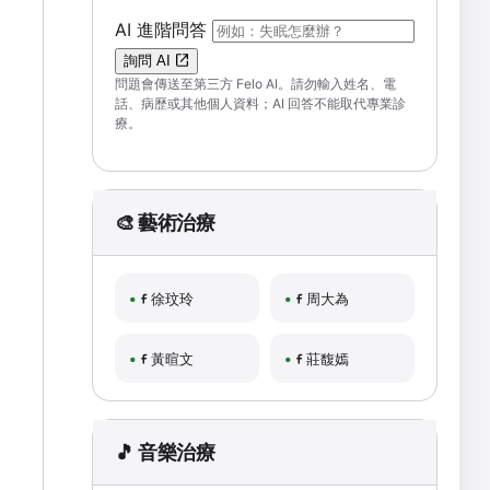
（可輸入自然語言問題；送出後會開啟 F
AI 進階問答
詢問 AI
問題會傳送至第三方 Felo AI。請勿輸入姓名、電
話、病歷或其他個人資料；AI 回答不能取代專業診
療。
🎨 藝術治療
徐玟玲
周大為
黃暄文
莊馥嫣
🎵 音樂治療