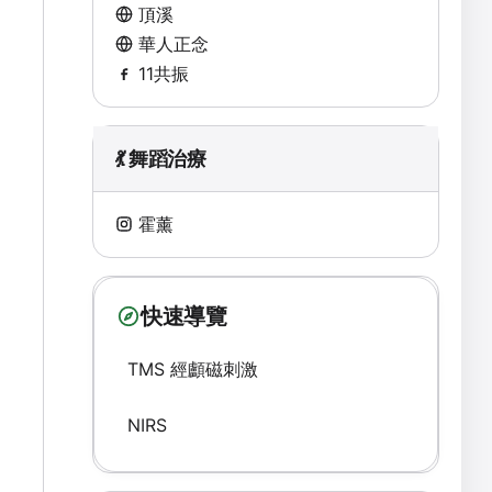
頂溪
華人正念
11共振
💃 舞蹈治療
霍薰
快速導覽
TMS 經顱磁刺激
NIRS