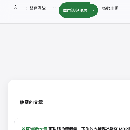
醫療團隊
衛教主題
門診與服務
較新的文章
首頁
/
衛教文章
/
可以請你讓我看一下你的內褲嗎?淺談EMDR