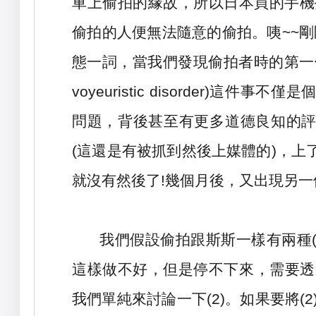
車上偷拍的緣故，所以日本買的手機
偷拍的人便無法隨意的偷拍。咦
~~
剛
態一詞，當我們發現偷拍者時的第一
voyeuristic disorder)
這件事不僅是
問題，背後甚至有更多道德良知的
(
這還是有被抓到然後上媒體的
)
，上
就沒有然後了
!
幾個月後，又出現另一
我們假設偷拍跟斯斯一樣有兩種
這樣做不好，但是停不下來，需要透
我們單純來討論一下
(2)
。如果要將
(2