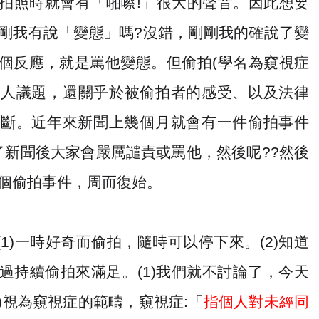
拍照時就會有「啪嚓
!
」很大的聲音。因此想要
剛我有說「變態」嗎
?
沒錯，剛剛我的確說了變
個反應，就是罵他變態。但偷拍
(
學名為窺視症
個人議題，還關乎於被偷拍者的感受、以及法律
評斷。近年來新聞上幾個月就會有一件偷拍事件
了新聞後大家會嚴厲譴責或罵他，然後呢
??
然後
個偷拍事件，周而復始。
(1)
一時好奇而偷拍，隨時可以停下來。
(2)
知道
過持續偷拍來滿足。
(1)
我們就不討論了，今天
)
視為窺視症的範疇，窺視症
:
「
指個人對未經同