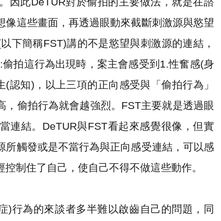
。因此
DeTUR
對於偷拍的主要做法，就是在諮
想像這些畫面，再透過眼動來截斷刺激源與慾望
(
以下簡稱
FST)
講的不是慾望與刺激源的連結，
:
偷拍這行為出現時，案主會感受到
1.
性奮感
(
身
生
(
認知
)
，以上三項的正向感受與「偷拍行為」
高，偷拍行為就會越強烈。
FST
主要就是透過眼
當連結。
DeTUR
與
FST
看起來感覺很像，但實
源所觸發或是不當行為與正向感受連結，可以感
經控制住了自己，使自己不得不做這些動作。
症
)
行為的來談者多半難以啟齒自己的問題
，同