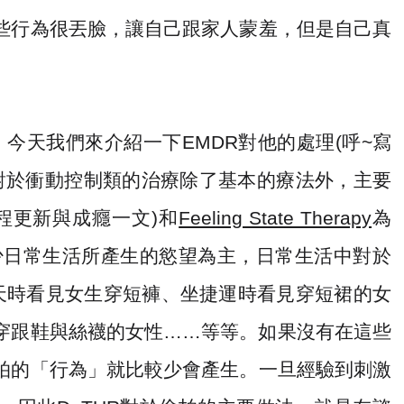
些行為很丟臉，讓自己跟家人蒙羞，但是自己真
。
，今天我們來介紹一下
EMDR
對他的處理
(
呼
~
寫
對於衝動控制類的治療除了基本的療法外，主要
歷程更新與成癮一文
)
和
Feeling State Therapy
為
少日常生活所產生的慾望為主，日常生活中對於
天時看見女生穿短褲、坐捷運時看見穿短裙的女
穿跟鞋與絲襪的女性
……
等等。如果沒有在這些
拍的「行為」就比較少會產生。一旦經驗到刺激