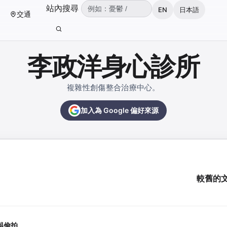
（可輸入：憂鬱、焦慮、失眠、ADHD、雙
站內搜尋
EN
日本語
交通
輸入關鍵字後按 Enter 或點擊搜尋按鈕。
李政洋身心診所
複雜性創傷整合治療中心。
加入為 Google 偏好來源
較舊的
與偷拍